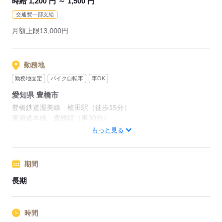
時給 1,200 円 ～ 1,500 円
交通費一部支給
難しい業務は無くモクモク作業するのが好きな方オススメ！！
月額上限13,000円
応募する
勤務地
勤務地固定
バイク自転車
車OK
愛知県 豊橋市
豊橋鉄道渥美線 植田駅（徒歩15分）
東海道本線 豊橋駅（車30分）
豊橋鉄道渥美線 高師駅（車15分）
もっと見る
応募する
期間
長期
時間