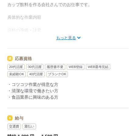
カップ飲料を作る会社さんでのお仕事です。
具体的な作業内容
原料の準備・計量
指定された工程に従って、原液・ミルク・シロップなどの材
もっと見る
料を計量します。
調合タンクへの投入
応募資格
計量した原料を調合タンクへ投入。
20代活躍
30代活躍
履歴書不要
WEB登録
WEB選考完結
温度や撹拌（かくはん）スピードなどを設定します。
未経験OK
40代活躍
ブランクOK
機械の操作・監視
・コツコツ作業が得意な方
調合機械の運転を開始し、異常がないかチェック。
・清潔な環境で働きたい方
自動で混ぜ合わせてくれるので、基本は見守りと簡単なボタ
・食品業界に興味のある方
ン操作です。
給与
機械の洗浄・片付け
製造が終わったら、調合タンクや配管を専用の洗浄液で洗
交通費
週払い
浄。