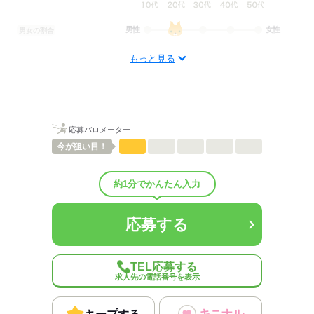
男性
女性
男女の割合
もっと見る
ひとりで
みんなで
仕事の仕方
しずか
にぎやか
職場の様子
配属先部署：
製造部でのお仕事です。
応募バロメーター
今が
狙い目！
人数
10人
男女比
（男7：女3）
平均年齢
40歳
約1分でかんたん入力
概要：
業界
メーカー関連
事業内容
飲料製造
応募する
従業員数
30～99人
TEL応募する
応募する
求人先の電話番号を表示
キニナル