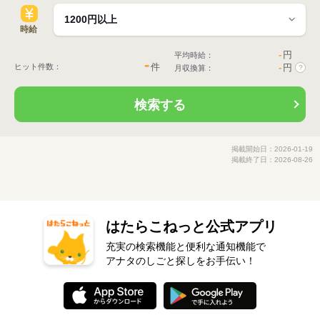
時給
-
円
平均時給：
-
件
ヒット件数：
-
円
月収換算：
?
検索する
掲載開始日：2026-01-19
掲載終了日：2026-08-26
はたらこねっと公式アプリ
充実の検索機能と便利な通知機能で
アナタのしごと探しをお手伝い！