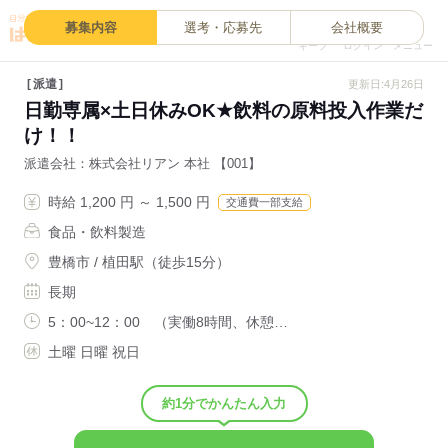
0
募集内容
選考・応募先
会社概要
キープ
ログイン
メニュー
派遣
更新日:4月26日
日勤専属×土日休みOK★飲料の原料投入作業だ
け！！
派遣会社
株式会社リアン 本社 【001】
時給 1,200 円 ～ 1,500 円
交通費一部支給
食品・飲料製造
豊橋市 / 植田駅（徒歩15分）
長期
5：00~12：00 （実働8時間、休憩…
土曜 日曜 祝日
約1分でかんたん入力