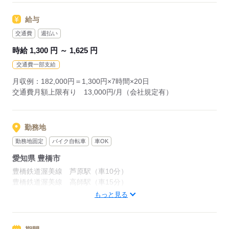
積む・運ぶなど身体を動かすのでじっとしているよりも身体を
応募する
動かすのが好きな方にはオススメ◎
給与
交通費
週払い
男性スタッフが多く活躍している職場になります！！
時給 1,300 円 ～ 1,625 円
交通費一部支給
応募する
月収例：182,000円＝1,300円×7時間×20日
交通費月額上限有り 13,000円/月（会社規定有）
勤務地
勤務地固定
バイク自転車
車OK
愛知県 豊橋市
豊橋鉄道渥美線 芦原駅（車10分）
豊橋鉄道渥美線 高師駅（車15分）
東海道本線 豊橋駅（車20分）
もっと見る
周辺情報：
就業先の横に大型ショッピングモール有り。