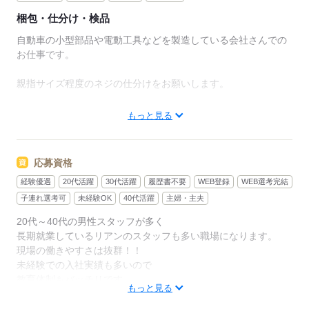
梱包・仕分け・検品
自動車の小型部品や電動工具などを製造している会社さんでの
お仕事です。
親指サイズ程度のネジの仕分けをお願いします。
ネジが沢山入っている箱を機械に投入
もっと見る
↓
機械のスイッチオン
↓
応募資格
※サイズ違いや違う製品が入って無いかな～？と機械が仕分け
経験優遇
20代活躍
30代活躍
履歴書不要
WEB登録
WEB選考完結
てくれます！！
↓
子連れ選考可
未経験OK
40代活躍
主婦・主夫
機械からネジが出てくるので機械が止まるまで待って！！
20代～40代の男性スタッフが多く
ー空箱と交換ー
長期就業しているリアンのスタッフも多い職場になります。
↓
現場の働きやすさは抜群！！
箱を台車に積んで4箱積めたら所定の位置に運ぶ→この繰り返し
未経験での入社実績も多いので
の作業！！
教育体制もバッチリです。
もっと見る
1箱~10キロ程度の重さが有ります！！