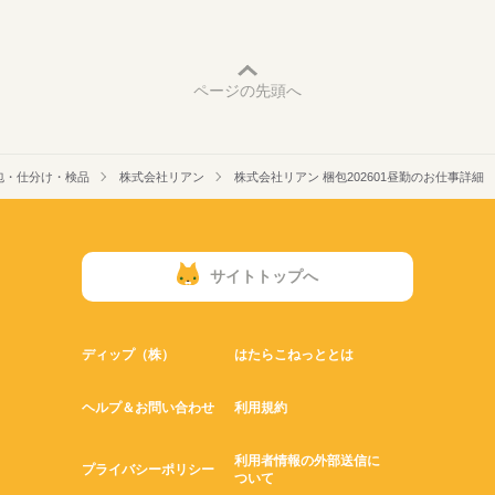
ページの先頭へ
包・仕分け・検品
株式会社リアン
株式会社リアン 梱包202601昼勤のお仕事詳細
サイトトップへ
ディップ（株）
はたらこねっととは
ヘルプ＆お問い合わせ
利用規約
利用者情報の外部送信に
プライバシーポリシー
ついて