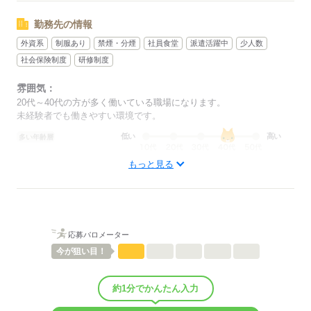
勤務先の情報
外資系
制服あり
禁煙・分煙
社員食堂
派遣活躍中
少人数
社会保険制度
研修制度
雰囲気：
20代～40代の方が多く働いている職場になります。
未経験者でも働きやすい環境です。
低い
高い
多い年齢層
もっと見る
男性
女性
男女の割合
ひとりで
みんなで
仕事の仕方
応募バロメーター
しずか
にぎやか
職場の様子
今が
狙い目！
配属先部署：
製造部署でのお仕事です。 製品の仕分け業務をお願いします。
約1分でかんたん入力
人数
10人
男女比
（男9：女1）