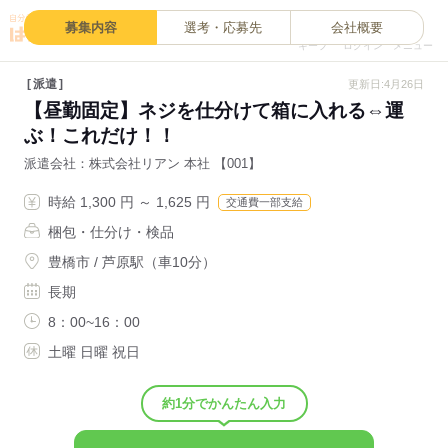
0
募集内容
選考・応募先
会社概要
キープ
ログイン
メニュー
派遣
更新日:4月26日
【昼勤固定】ネジを仕分けて箱に入れる⇔運
ぶ！これだけ！！
派遣会社
株式会社リアン 本社 【001】
時給 1,300 円 ～ 1,625 円
交通費一部支給
梱包・仕分け・検品
豊橋市 / 芦原駅（車10分）
長期
8：00~16：00
土曜 日曜 祝日
約1分でかんたん入力