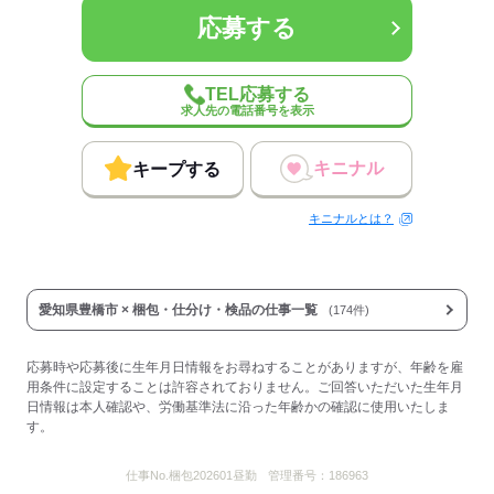
平均年齢
45歳
応募する
概要：
業界
メーカー関連
事業内容
自動車部品製造メーカー
従業員数
100～299人
TEL応募する
求人先の電話番号を表示
応募する
キニナル
キープする
キニナルとは？
愛知県豊橋市 × 梱包・仕分け・検品の仕事一覧
(174件)
応募時や応募後に生年月日情報をお尋ねすることがありますが、年齢を雇
用条件に設定することは許容されておりません。ご回答いただいた生年月
日情報は本人確認や、労働基準法に沿った年齢かの確認に使用いたしま
す。
仕事No.
梱包202601昼勤
管理番号：
186963