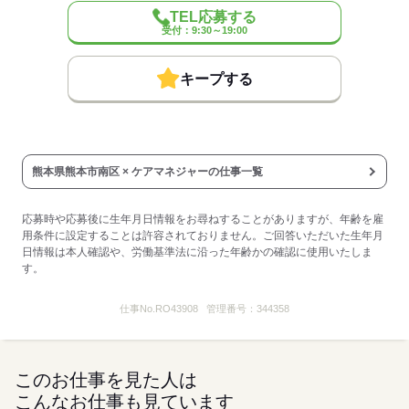
例：56歳でご入社の場合は対象、57歳でご入社は生年月日によって
TEL応募する
は対象外の場合あり。
受付：9:30～19:00
◆給与前払い制度
キープする
実際に勤務した分の給与を、給料日前に受け取ることができる制度
です。
※未勤務分の給与を受け取る前借り制度ではありません。
※入社翌月の第5営業日より利用可能です。
※利用条件の詳細は社内規定によります。
熊本県熊本市南区 × ケアマネジャーの仕事一覧
【契約期間・試用期間】
契約期間：期間の定め無し
応募時や応募後に生年月日情報をお尋ねすることがありますが、年齢を雇
試用期間：有（3ヶ月）
用条件に設定することは許容されておりません。ご回答いただいた生年月
※雇用形態・給与は同条件
日情報は本人確認や、労働基準法に沿った年齢かの確認に使用いたしま
※処遇改善手当（支給対象の場合）は試用期間中（3ヶ月）は支給な
す。
し
時間外労働：採用までに明示
仕事No.
RO43908
管理番号：
344358
応募する
このお仕事を見た人は
こんなお仕事も見ています