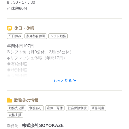
8：30～17：30
特別報酬：平均55.7万円（最高額259万円）
※休憩60分
※2025年6月支給実績（上記は管理者の例）
※一律処遇改善手当は試用期間中（3ヶ月）は支給なし
休日・休暇
平日休み
家庭都合休可
シフト勤務
応募する
年間休日107日
※シフト制（月9公休、2月は8公休）
◆リフレッシュ休暇（年間17日）
◆有給休暇
◆特別休暇
◆介護休暇
もっと見る
◆育児休暇
◆産前・産後休暇
勤務先の情報
応募する
勤務先公開
制服あり
産休・育休
社会保険制度
研修制度
資格支援
株式会社SOYOKAZE
勤務先：