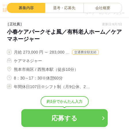
0
募集内容
選考・応募先
会社概要
キープ
ログイン
メニュー
正社員
更新日:8月7日
小春ケアパークそよ風／有料老人ホーム／ケア
マネージャー
月給 273,000 円 ～ 283,000 …
交通費全額支給
ケアマネジャー
熊本市南区 / 西熊本駅（徒歩10分）
8：30～17：30※休憩60分
年間休日107日※シフト制（月9公休、2…
約1分でかんたん入力
応募する