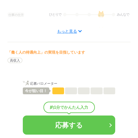
ひとりで
みんなで
仕事の仕方
しずか
にぎやか
職場の様子
もっと見る
待遇・福利厚生：
◆社会保険完備（雇用、労災、健康、厚生年金）
◆退職金あり（勤続3年以上）
「働く人の待遇向上」の実現を目指しています
◆制服貸与
◆定期健康診断
高収入
◆予防接種補助金制度
◆各種研修制度
◆食事補助
◆受動喫煙対策あり（屋内禁煙）
応募バロメーター
◆車通勤可
今が
狙い目！
◆バイク通勤可
◆給与前払い制度あり（稼働分・規定あり）
◆定年制度あり：65歳（再雇用制度あり／70歳まで勤務可能）
約1分でかんたん入力
退職金制度：あり（勤続3年以上）
応募する
60歳までに通算3年以上勤務された方を対象に、当社規程に基づき退
職金を支給します。