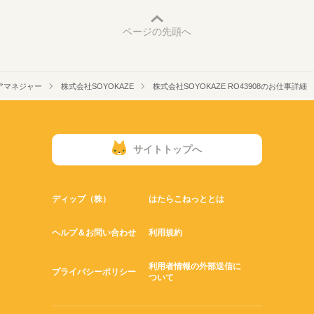
ページの先頭へ
アマネジャー
株式会社SOYOKAZE
株式会社SOYOKAZE RO43908のお仕事詳細
サイトトップへ
ディップ（株）
はたらこねっととは
ヘルプ＆お問い合わせ
利用規約
利用者情報の外部送信に
プライバシーポリシー
ついて