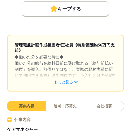
キープする
管理職兼計画作成担当者/正社員《特別報酬約56万円支
給》
◆働いた分を必要な時に◆
働いた分の給与を給料日前に受け取れる「給与前払い
制度」を導入。前借りではなく、実際の勤務実績に応
じて利用できる福利厚生制度です。※入社翌月の第5営
業日より利用可能
もっと見る
◆充実した研修制度◆
現場経験の有無を問わず、全スタッフが成長できるよ
う多彩な研修制度を用意。OJT研修から始まり、入社
募集内容
選考・応募先
会社概要
時研修、サービス別研修、オーダーメイド研修など多
岐に渡ります。経験者の方はもちろん、未経験の方も
仕事内容
着実に知識と技術が身につき、自信を持って活躍でき
ケアマネジャー
る環境です。