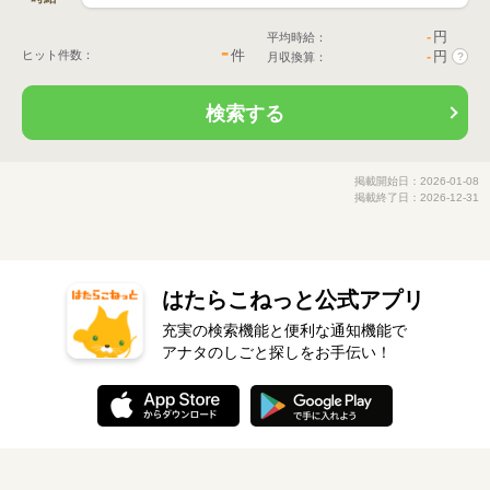
-
円
平均時給：
-
件
ヒット件数：
-
円
月収換算：
?
検索する
掲載開始日：2026-01-08
掲載終了日：2026-12-31
はたらこねっと公式アプリ
充実の検索機能と便利な通知機能で
アナタのしごと探しをお手伝い！