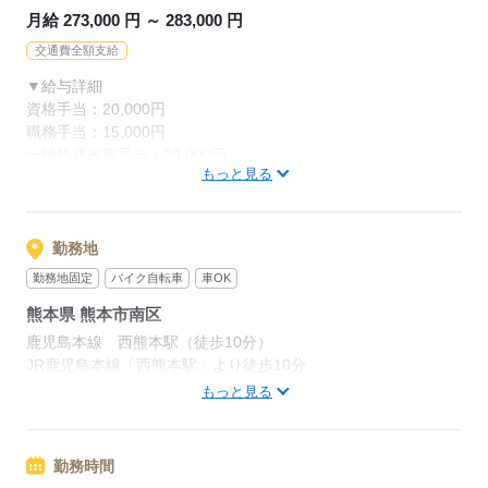
月給 273,000 円 ～ 283,000 円
交通費全額支給
▼給与詳細
資格手当：20,000円
職務手当：15,000円
一律処遇改善手当：30,000円
もっと見る
住宅手当：規定あり
精勤手当：8,000円
調整手当：0～30,000円
※経験による
勤務地
勤務地固定
バイク自転車
車OK
▼下記別途支給
熊本県 熊本市南区
通勤手当
夜勤手当：6,000円/回
鹿児島本線 西熊本駅（徒歩10分）
準夜勤手当：3,500円/回
JR鹿児島本線「西熊本駅」より徒歩10分
年末年始手当：380円/時
※マイカー通勤OK
もっと見る
※12/300時～1/324時
応募する
賞与年2回（6月・12月）
勤務時間
昇給年1回（4月）