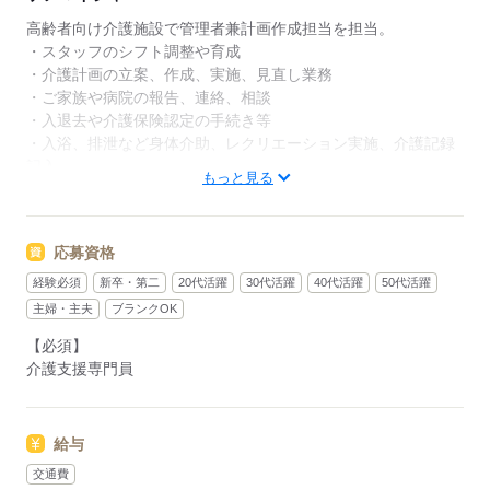
高齢者向け介護施設で管理者兼計画作成担当を担当。
◆新しい一歩を応援◆
・スタッフのシフト調整や育成
そよ風には幅広い世代のスタッフが在籍しています！
・介護計画の立案、作成、実施、見直し業務
「子育てが落ち着いたので再び社会に出たい」「人の
・ご家族や病院の報告、連絡、相談
役に立つ仕事がしたい」という方に最適です。分から
・入退去や介護保険認定の手続き等
ないことや困ったことがあれば、すぐにフォローし合
・入浴、排泄など身体介助、レクリエーション実施、介護記録
える環境なので、安心してチャレンジできます。新た
記入
もっと見る
な一歩を応援する職場です。
PC業務あり。送迎の有無は施設により異なります。
◆あなたらしさを尊重◆
応募資格
髪色・髪型・ネイル・ヒゲは原則自由（社内規定あり）。社員
一人ひとりの個性や価値観を大切にするため、身だしなみルー
経験必須
新卒・第二
20代活躍
30代活躍
40代活躍
50代活躍
ルを見直しました。清潔感と節度を大切にできれば、自分らし
主婦・主夫
ブランクOK
いスタイルで無理なく働ける環境です。
【必須】
介護支援専門員
応募する
給与
交通費