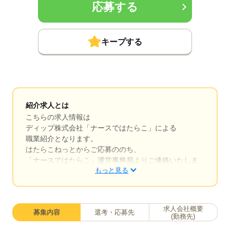
応募する
キープする
紹介求人とは
こちらの求人情報は
ディップ株式会社「ナースではたらこ」による
職業紹介となります。
はたらこねっとからご応募ののち、
「ナースではたらこ」運営事務局よりご連絡いたしま
もっと見る
す。
★職業紹介とは？
求職中の看護師さんの転職を専任の
求人会社概要
募集内容
選考・応募先
キャリアアドバイザーが入職まで無料でサポートいた
(勤務先)
します。