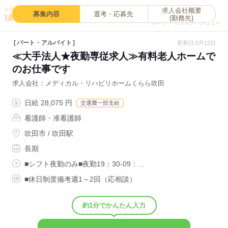
求人会社概要
0
募集内容
選考・応募先
(勤務先)
キープ
ログイン
メニュー
パート・アルバイト
更新日:5月12日
≪大手法人★夜勤専従求人≫有料老人ホームで
のお仕事です
求人会社
メディカル・リハビリホームくらら吹田
日給 28,075 円
交通費一部支給
看護師・准看護師
吹田市 / 吹田駅
長期
■シフト夜勤のみ■夜勤19：30-09：…
■休日制度備考週1～2回（応相談）
約1分でかんたん入力