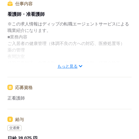
仕事内容
★ご利用メリット
看護師・准看護師
日本最大級の求人情報の中からぴったりな求人をご紹
介。
※この求人情報はディップの転職エージェントサービスによる
履歴書作成のアドバイスや面接日の調整だけでなく、
職業紹介になります。
お給料、お休み、入職時期の交渉もサポートします。
■業務内容
ご入居者の健康管理（体調不良の方への対応、医療処置等）
【もちろん無料】
薬の管理
費用は一切かかりません。
夜間訪室
経管栄養対応（食事介助）、就寝・起床介助、排泄介助等
もっと見る
緊急時の対応（主治医・ご家族・ホーム長への報告連絡、救急
対応）
医療備品、器具などの整頓、洗浄
応募資格
上記に付随する記録、申し送り業務
★介護業務の分担があります。（食事介助など）
正看護師
勤務時間内の業務内容が時間通りに書かれたマニュアルを用意
しています。
その日初めて来た方でも対応できるような体制が整っていま
給与
す。
交通費
Wワーク勤務も可能ですが2つ勤務合わせて週40時間に収まる
日給 28,075 円