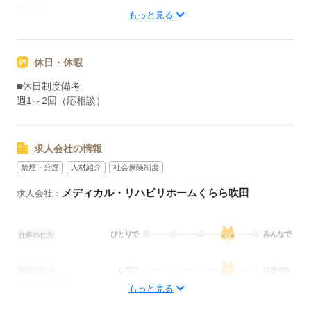
■備考
もっと見る
業務の状況によって開始・終了時間に変動あり
休憩時間3：00～4：00
休日・休暇
応募する
■休日制度備考
週1～2回（応相談）
求人会社の情報
禁煙・分煙
人材紹介
社会保険制度
メディカル・リハビリホームくらら吹田
求人会社：
ひとりで
みんなで
仕事の仕方
しずか
にぎやか
職場の様子
配属先部署：
もっと見る
看護に関する業務
待遇・福利厚生：