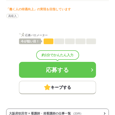
■昇給：年1回
■賞与備考：なし
「働く人の待遇向上」の実現を目指しています
■その他福利厚生：
高収入
※加入保険は勤務日数に応じて変動（法定通り）
・自己啓発補助制度 12,000円/年
・介護支援専門員資格手当 時給プラス30円/時
・進研ゼミ3割引受講制度
応募バロメーター
今が
狙い目！
【契約更新のタイミングについて】
4～12月入職の場合：毎年度末更新
1～3月入職の場合：毎年9月末更新
約1分でかんたん入力
■その他手当：
残業手当
年末年始手当あり
応募する
通勤手当：規程内支給
■受動喫煙防止措置：
屋内禁煙
キープする
応募する
大阪府吹田市 × 看護師・准看護師の仕事一覧
(33件)