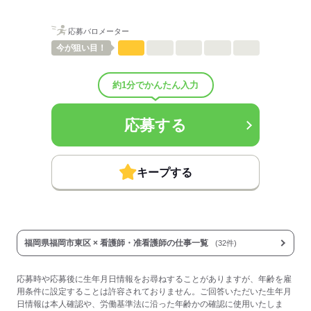
・オンコール手当
平日/日曜：1,400円
金土：5,400円
応募バロメーター
■受動喫煙防止措置：
今が
狙い目！
屋内禁煙
約1分でかんたん入力
応募する
応募する
キープする
福岡県福岡市東区 × 看護師・准看護師の仕事一覧
(32件)
応募時や応募後に生年月日情報をお尋ねすることがありますが、年齢を雇
用条件に設定することは許容されておりません。ご回答いただいた生年月
日情報は本人確認や、労働基準法に沿った年齢かの確認に使用いたしま