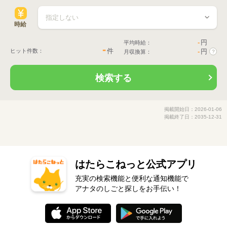
時給
-
円
平均時給：
-
件
ヒット件数：
-
円
月収換算：
?
検索する
掲載開始日：2026-01-06
掲載終了日：2035-12-31
はたらこねっと公式アプリ
充実の検索機能と便利な通知機能で
アナタのしごと探しをお手伝い！