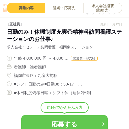
求人会社概要
0
募集内容
選考・応募先
(勤務先)
キープ
ログイン
メニュー
正社員
更新日:5月12日
日勤のみ！休暇制度充実◎精神科訪問看護ステ
ーションのお仕事♪
求人会社
セノーテ訪問看護 福岡東ステーション
年俸 4,000,000 円 ～ 4,800,…
交通費一部支給
看護師・准看護師
福岡市東区 / 九産大前駅
■シフト日勤のみ■日勤08：30-17：…
■休日制度備考日曜＋シフト休（週休2日制…
約1分でかんたん入力
応募する