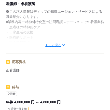
★ご利用メリット
看護師・准看護師
日本最大級の求人情報の中からぴったりな求人をご紹
介。
※この求人情報はディップの転職エージェントサービスによる
履歴書作成のアドバイスや面接日の調整だけでなく、
職業紹介になります。
お給料、お休み、入職時期の交渉もサポートします。
■業務内容ー精神科特化型の訪問看護ステーションでの看護業務
・患者様の精神的ケア
【もちろん無料】
・日常生活の支援
費用は一切かかりません。
・医療的サポート
・社会復帰支援
もっと見る
・ご家族のサポート
・訪問看護記録の作成
応募資格
★おすすめポイント★
利用者様とじっくり関わることができ、個別性のある看護も求
正看護師
められるやりがいのある環境です。
需要が高まる在宅の分野で看護師として経験の幅が広がりま
す。
給与
入職後は先輩スタッフのマンツーマンでの指導や、独自の教育
システムがあり、訪問看護や精神科が未経験の方でも安心して
交通費
業務を開始できます。
年俸 4,000,000 円 ～ 4,800,000 円
日勤のみで生活リズムも整い、家事や育児とも両立可能！
交通費一部支給