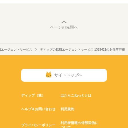
ページの先頭へ
職エージェントサービス
ディップの転職エージェントサービス 1329421のお仕事詳細
サイトトップへ
ディップ（株）
はたらこねっととは
ヘルプ＆お問い合わせ
利用規約
利用者情報の外部送信に
プライバシーポリシー
ついて