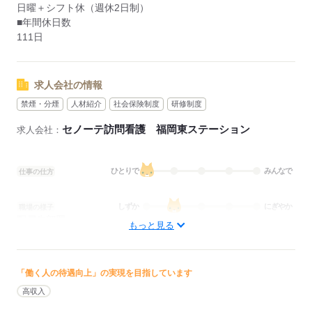
日曜＋シフト休（週休2日制）
■年間休日数
111日
求人会社の情報
禁煙・分煙
人材紹介
社会保険制度
研修制度
セノーテ訪問看護 福岡東ステーション
求人会社：
ひとりで
みんなで
仕事の仕方
しずか
にぎやか
職場の様子
配属先部署：
もっと見る
訪問看護
待遇・福利厚生：
■昇給：年1回
■賞与備考：なし
「働く人の待遇向上」の実現を目指しています
■その他手当：
高収入
・月給33.3万円～40万円