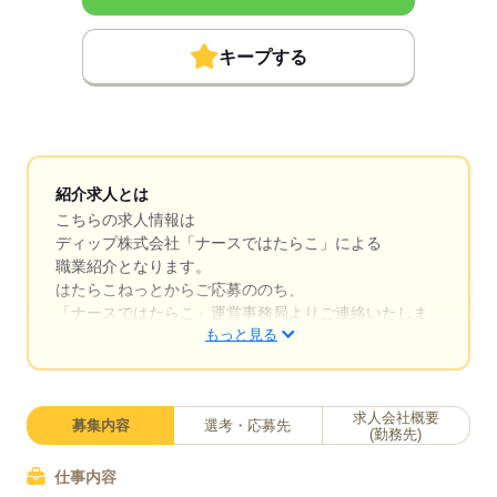
キープする
紹介求人とは
こちらの求人情報は
ディップ株式会社「ナースではたらこ」による
職業紹介となります。
はたらこねっとからご応募ののち、
「ナースではたらこ」運営事務局よりご連絡いたしま
もっと見る
す。
★職業紹介とは？
求職中の看護師さんの転職を専任の
求人会社概要
募集内容
選考・応募先
キャリアアドバイザーが入職まで無料でサポートいた
(勤務先)
します。
仕事内容