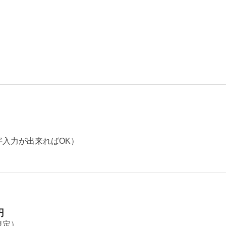
字入力が出来ればOK）
円
規定）