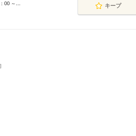
9：00 ～…
キープ
］