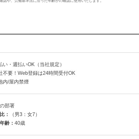
確認や、労働基準法に沿った年齢かの確認に使用いたします。
払い・週払いOK（当社規定）
社不要！Web登録は24時間受付OK
地内/屋内禁煙
の部署
比：
（男3：女7）
年齢：
40歳