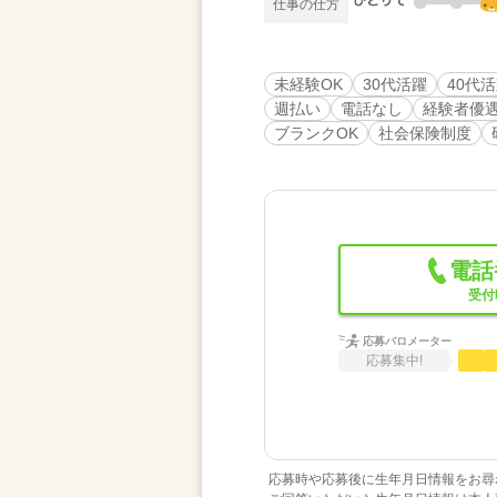
仕事の仕方
未経験OK
30代活躍
40代
週払い
電話なし
経験者優
ブランクOK
社会保険制度
電話
受付時
応募バロメーター
応募集中!
応募時や応募後に生年月日情報をお尋