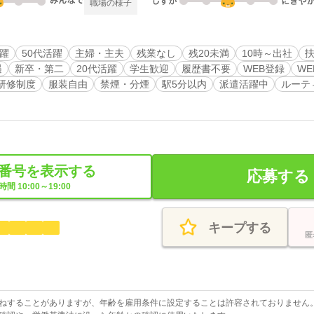
職場の様子
活躍
50代活躍
主婦・主夫
残業なし
残20未満
10時～出社
遇
新卒・第二
20代活躍
学生歓迎
履歴書不要
WEB登録
W
研修制度
服装自由
禁煙・分煙
駅5分以内
派遣活躍中
ルーテ
番号を表示する
応募する
間 10:00～19:00
キープする
匿
ねすることがありますが、年齢を雇用条件に設定することは許容されておりません