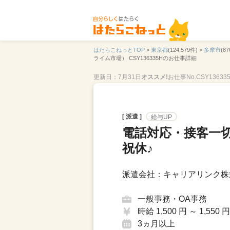
はたらこねっとTOP
>
東京都
(124,579件) >
多摩市
(87
ライム市場） CSY136335Hのお仕事詳細
更新日：7月31日
オススメ!
お仕事No.CSY13633
[ 派遣 ]
給与UP
電話対応・接客一
祝休♪
派遣会社：キャリアリンク株
一般事務・OA事務
時給 1,500 円 ～ 1,550 円
3ヵ月以上