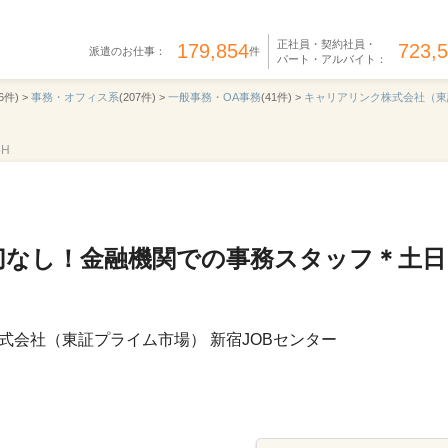
正社員・契約社員・
179,854
723,
派遣のお仕事：
件
パート・アルバイト：
6件) >
事務・オフィス系
(207件) >
一般事務・OA事務
(41件) >
キャリアリンク株式会社（東
5H
切なし！金融機関での事務スタッフ＊土日
式会社（東証プライム市場） 新宿JOBセンター