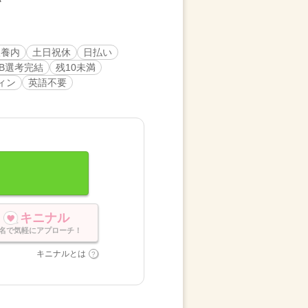
扶養内
土日祝休
日払い
EB選考完結
残10未満
ィン
英語不要
キニナル
名で気軽にアプローチ！
キニナルとは
。