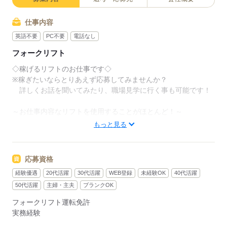
仕事内容
英語不要
PC不要
電話なし
フォークリフト
◇稼げるリフトのお仕事です◇
※稼ぎたいならとりあえず応募してみませんか？
詳しくお話を聞いてみたり、職場見学に行く事も可能です！
～お仕事内容なリフトを使用することがほとんど！～
☆工場内でリフトを使った、資材運搬やピッキング！
もっと見る
☆７～８割がリフトなので腰への負担もナシ！！
＼50代も活躍できる職場／
応募資格
経験優遇
20代活躍
30代活躍
WEB登録
未経験OK
40代活躍
4勤2休で日勤or夜勤の交代or日祝休みの日勤のみで選択可能で
す！
50代活躍
主婦・主夫
ブランクOK
フォークリフト運転免許
お気軽にお問い合わせ下さい！
実務経験