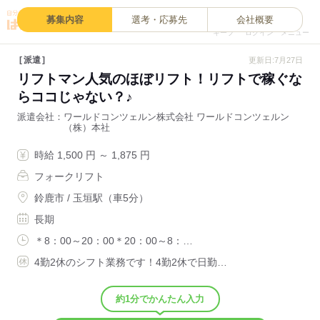
0
募集内容
選考・応募先
会社概要
キープ
ログイン
メニュー
派遣
更新日:7月27日
リフトマン人気のほぼリフト！リフトで稼ぐな
らココじゃない？♪
派遣会社
ワールドコンツェルン株式会社 ワールドコンツェルン
（株）本社
時給 1,500 円 ～ 1,875 円
フォークリフト
鈴鹿市 / 玉垣駅（車5分）
長期
＊8：00～20：00＊20：00～8：…
4勤2休のシフト業務です！4勤2休で日勤…
約1分でかんたん入力