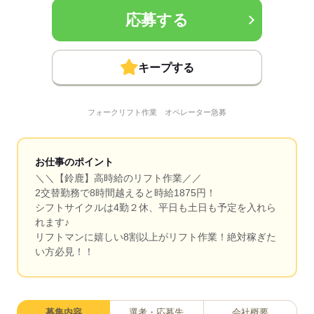
応募する
キープする
フォークリフト作業 オペレーター急募
お仕事のポイント
＼＼【鈴鹿】高時給のリフト作業／／
2交替勤務で8時間越えると時給1875円！
シフトサイクルは4勤２休、平日も土日も予定を入れら
れます♪
リフトマンに嬉しい8割以上がリフト作業！絶対稼ぎた
い方必見！！
募集内容
選考・応募先
会社概要