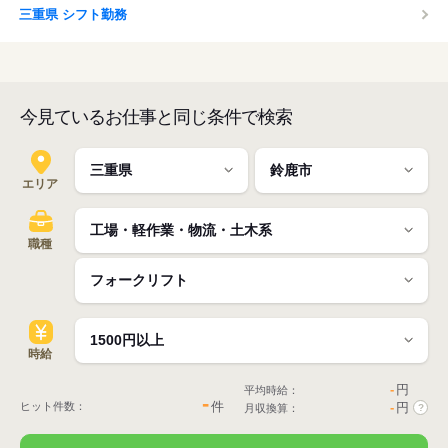
三重県 シフト勤務
今見ているお仕事と同じ条件で検索
エリア
職種
時給
-
円
平均時給：
-
件
ヒット件数：
-
円
月収換算：
?