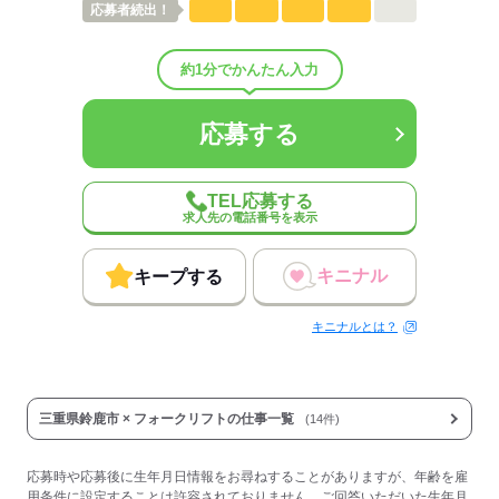
応募者
続出！
男女比
（男8：女2）
平均年齢
40歳
概要：
約1分でかんたん入力
業界
運輸関連
従業員数
1～29人
応募する
応募する
TEL応募する
求人先の電話番号を表示
キニナル
キープする
キニナルとは？
三重県鈴鹿市 × フォークリフトの仕事一覧
(14件)
応募時や応募後に生年月日情報をお尋ねすることがありますが、年齢を雇
用条件に設定することは許容されておりません。ご回答いただいた生年月