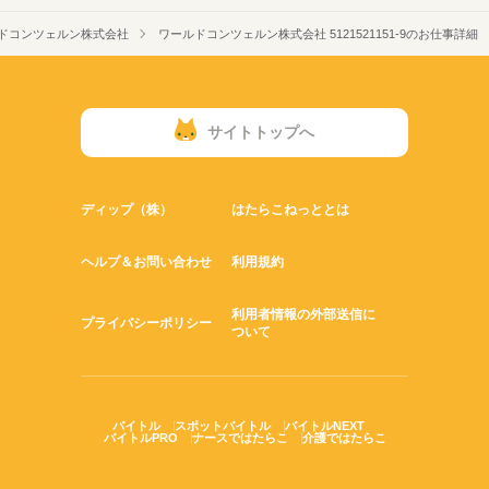
ドコンツェルン株式会社
ワールドコンツェルン株式会社 5121521151-9のお仕事詳細
サイトトップへ
ディップ（株）
はたらこねっととは
ヘルプ＆お問い合わせ
利用規約
利用者情報の外部送信に
プライバシーポリシー
ついて
バイトル
スポットバイトル
バイトルNEXT
バイトルPRO
ナースではたらこ
介護ではたらこ