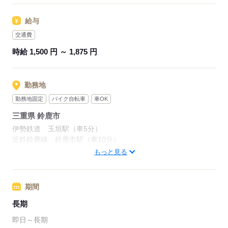
応募する
給与
交通費
時給 1,500 円 ～ 1,875 円
勤務地
勤務地固定
バイク自転車
車OK
三重県 鈴鹿市
伊勢鉄道 玉垣駅（車5分）
近鉄鈴鹿線 鈴鹿市駅（車10分）
近鉄鈴鹿線 平田町駅（車13分）
もっと見る
応募する
期間
長期
即日～長期