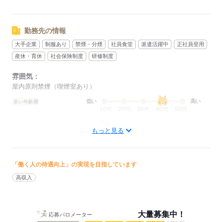
勤務先の情報
大手企業
制服あり
禁煙・分煙
社員食堂
派遣活躍中
正社員登用
産休・育休
社会保険制度
研修制度
雰囲気：
屋内原則禁煙（喫煙室あり）
低い
高い
多い年齢層
男性
女性
男女の割合
もっと見る
ひとりで
みんなで
仕事の仕方
「働く人の待遇向上」の実現を目指しています
しずか
にぎやか
高収入
職場の様子
配属先部署：
7.8割程度フォークリフトを使用するお仕事です。手作業もピッキン
グ作業なので腰への負担も心配いりません
大量募集中！
応募バロメーター
人数
10人