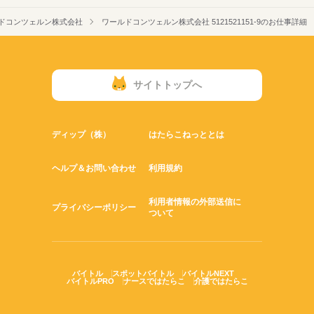
ドコンツェルン株式会社
ワールドコンツェルン株式会社 5121521151-9のお仕事詳細
サイトトップへ
ディップ（株）
はたらこねっととは
ヘルプ＆お問い合わせ
利用規約
利用者情報の外部送信に
プライバシーポリシー
ついて
バイトル
スポットバイトル
バイトルNEXT
バイトルPRO
ナースではたらこ
介護ではたらこ