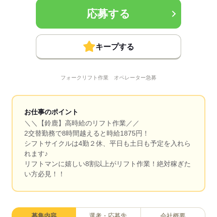
応募する
キープする
フォークリフト作業 オペレーター急募
お仕事のポイント
＼＼【鈴鹿】高時給のリフト作業／／
2交替勤務で8時間越えると時給1875円！
シフトサイクルは4勤２休、平日も土日も予定を入れら
れます♪
リフトマンに嬉しい8割以上がリフト作業！絶対稼ぎた
い方必見！！
募集内容
選考・応募先
会社概要