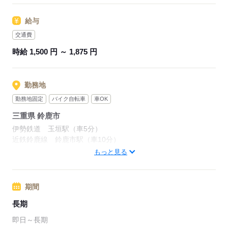
応募する
給与
交通費
時給 1,500 円 ～ 1,875 円
勤務地
勤務地固定
バイク自転車
車OK
三重県 鈴鹿市
伊勢鉄道 玉垣駅（車5分）
近鉄鈴鹿線 鈴鹿市駅（車10分）
近鉄鈴鹿線 平田町駅（車13分）
もっと見る
応募する
期間
長期
即日～長期