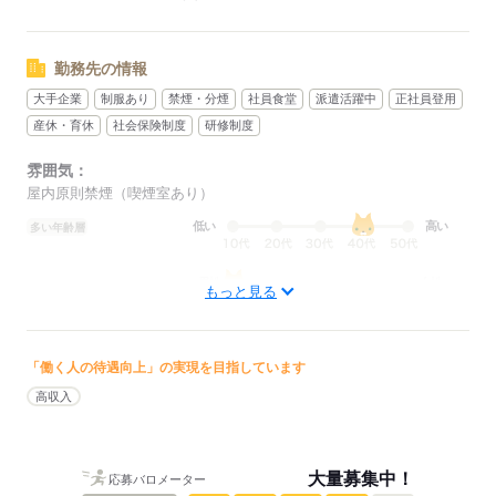
勤務先の情報
大手企業
制服あり
禁煙・分煙
社員食堂
派遣活躍中
正社員登用
産休・育休
社会保険制度
研修制度
雰囲気：
屋内原則禁煙（喫煙室あり）
低い
高い
多い年齢層
男性
女性
男女の割合
もっと見る
ひとりで
みんなで
仕事の仕方
「働く人の待遇向上」の実現を目指しています
しずか
にぎやか
高収入
職場の様子
配属先部署：
7.8割程度フォークリフトを使用するお仕事です。手作業もピッキン
グ作業なので腰への負担も心配いりません
大量募集中！
応募バロメーター
人数
10人