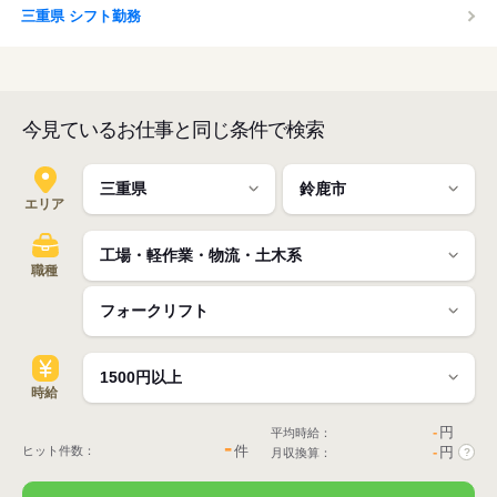
三重県 シフト勤務
今見ているお仕事と同じ条件で検索
エリア
職種
時給
-
円
平均時給：
-
件
ヒット件数：
-
円
月収換算：
?