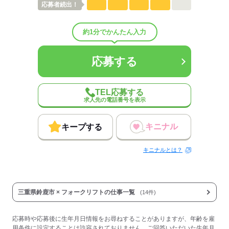
応募者
続出！
男女比
（男8：女2）
平均年齢
40歳
概要：
約1分でかんたん入力
業界
運輸関連
従業員数
1～29人
応募する
応募する
TEL応募する
求人先の電話番号を表示
キニナル
キープする
キニナルとは？
三重県鈴鹿市 × フォークリフトの仕事一覧
(14件)
応募時や応募後に生年月日情報をお尋ねすることがありますが、年齢を雇
用条件に設定することは許容されておりません。ご回答いただいた生年月