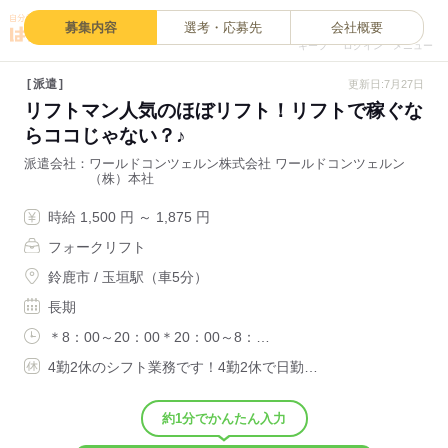
0
募集内容
選考・応募先
会社概要
キープ
ログイン
メニュー
派遣
更新日:7月27日
リフトマン人気のほぼリフト！リフトで稼ぐな
らココじゃない？♪
派遣会社
ワールドコンツェルン株式会社 ワールドコンツェルン
（株）本社
時給 1,500 円 ～ 1,875 円
フォークリフト
鈴鹿市 / 玉垣駅（車5分）
長期
＊8：00～20：00＊20：00～8：…
4勤2休のシフト業務です！4勤2休で日勤…
約1分でかんたん入力