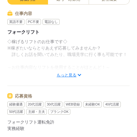
仕事内容
英語不要
PC不要
電話なし
フォークリフト
◇稼げるリフトのお仕事です◇
※稼ぎたいならとりあえず応募してみませんか？
詳しくお話を聞いてみたり、職場見学に行く事も可能です！
～お仕事内容なリフトを使用することがほとんど！～
☆工場内でリフトを使った、資材運搬やピッキング！
もっと見る
☆７～８割がリフトなので腰への負担もナシ！！
＼50代も活躍できる職場／
応募資格
経験優遇
20代活躍
30代活躍
WEB登録
未経験OK
40代活躍
4勤2休で日勤or夜勤の交代or日祝休みの日勤のみで選択可能で
す！
50代活躍
主婦・主夫
ブランクOK
フォークリフト運転免許
お気軽にお問い合わせ下さい！
実務経験