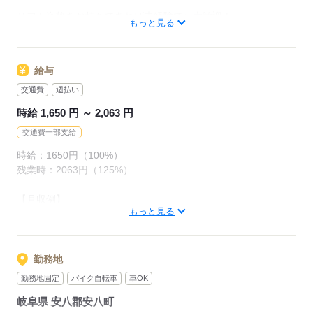
という方にぴったり。
リフト資格をお持ちであれば未経験でも大歓迎！
もっと見る
チームワークも良く、
＼ こんな方にオススメ！／
わからないことはすぐ聞ける安心の環境です。
◇リフトの資格を活かしたい方
安定した企業で、スキルを活かしてステップアップしたい方、
給与
◇正社員として安定したい方
ぜひ一緒に働きましょう！
◇将来を見据えて、腰を据えて働ける環境を探している方
交通費
週払い
◇コツコツと真面目に作業に取り組める方
時給 1,650 円 ～ 2,063 円
応募する
■即日勤務OK！
交通費一部支給
勤務開始時期は、ご相談ください。
時給：1650円（100%）
すぐに働き始めたい！という方もOK
残業時：2063円（125%）
出張面接も対応可能！職場見学OK！
【月収例】
もっと見る
1650円×8時間×21日間＋交通費＝月収28万円以上可能！
応募する
◆週払いも可能なので急な出費があっても安心☆
ご相談ください！
勤務地
勤務地固定
バイク自転車
車OK
【交通費】
岐阜県 安八郡安八町
※規定あり（1日600円上限）