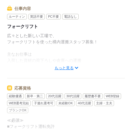
仕事内容
ルーティン
英語不要
PC不要
電話なし
フォークリフト
広々とした新しい工場で、
フォークリフトを使った構内運搬スタッフ募集！
主なお仕事は
入荷した資材の荷下ろしや倉庫への運搬
もっと見る
出荷前のピッキングなどのシンプル作業で
扱う資材はパレット積みが中心で、
リフトでスイスイ運べるから体への負担も少なく、
応募資格
経験者はもちろん、
経験優遇
新卒・第二
20代活躍
30代活躍
履歴書不要
WEB登録
実務経験が浅い方でも始めやすい環境です
WEB選考完結
子連れ選考可
未経験OK
40代活躍
主婦・主夫
研修体制も整っているため、
ブランクOK
「もっと技術を磨きたい」
≪必須≫
「リフトの資格を活かしたい」
■フォークリフト運転免許
「長く働ける職場がいい」