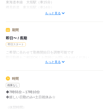
※車・バイク・自転車通勤OK
東海道本線 大垣駅（車15分）
※敷地内無料駐車場完備
樽見鉄道 東大垣駅（車14分）
東海道本線 岐阜駅（車25分）
もっと見る
大垣市・安八郡・岐阜市からの通勤者がメイン♪
応募する
周辺情報：
期間
安八インターから車で10分
即日〜 / 長期
即日スタート
応募する
ご希望に合わせて勤務開始日を調整可能です
即日勤務もご相談OK！お気軽にお問い合わせください
もっと見る
在職中の方もお気軽にご相談ください
応募する
時間
残業なし
◆7時55分～17時10分
◆嬉しい日勤のみ+土日祝休み☆
（休憩時間）