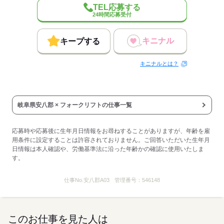
TEL応募する
24時間応募受付
キニナル
キープする
キニナルとは？
岐阜県安八郡 × フォークリフトの仕事一覧
応募時や応募後に生年月日情報をお尋ねすることがありますが、年齢を雇
用条件に設定することは許容されておりません。ご回答いただいた生年月
日情報は本人確認や、労働基準法に沿った年齢かの確認に使用いたしま
す。
仕事No.
安八郡A03
管理番号：
546148
このお仕事を見た人は