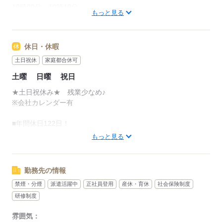
10時00分～10時10分
もっと見る
12時00分～12時55分
15時00分～15時10分
合計60分
休日・休暇
◆実働8時間00分
土日祝休
家庭都合休可
＝＝＝＝＝＝＝＝＝＝＝＝＝＝＝＝
土曜
日曜
祝日
≪とある日の1日のスケジュール≫
★土日祝休み★ 残業少なめ♪
7：55
※会社カレンダー有
お仕事開始！作業の準備
■年間休日122日！
12：00～12：55
■GW休暇（1週間程度）
もっと見る
お昼休憩
■夏季休暇（1週間程度）
食堂でもどこかへ食事へ出かけても
■年末年始休暇（1週間程度）
一人で過ごしたい方も、 皆でおしゃべりしたい方も、
■年次有給休暇（半年間お仕事すると10日間付与）
勤務先の情報
どちらも過ごしやすい雰囲気です◎
禁煙・分煙
派遣活躍中
正社員登用
産休・育休
社会保険制度
応募する
13：00
研修制度
お仕事再開！
雰囲気：