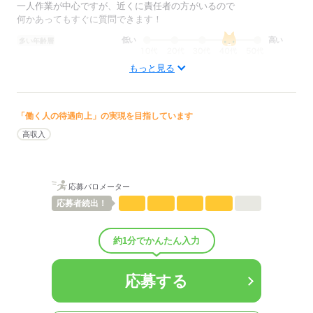
15：00～15：10
一人作業が中心ですが、近くに責任者の方がいるので
小休憩
何かあってもすぐに質問できます！
低い
高い
多い年齢層
17：00
作業の終了を確認し、退勤！
もっと見る
男性
女性
お疲れ様でした◎
男女の割合
ひとりで
みんなで
仕事の仕方
「働く人の待遇向上」の実現を目指しています
応募する
高収入
しずか
にぎやか
職場の様子
配属先部署：
物流事業部
応募バロメーター
人数
20人
応募者
続出！
男女比
（男9：女1）
平均年齢
45歳
概要：
約1分でかんたん入力
業界
メーカー関連
従業員数
100～299人
応募する
応募する