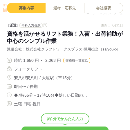
0
募集内容
選考・応募先
会社概要
キープ
ログイン
メニュー
派遣
?
更新日:7月21日
年齢入力任意
資格を活かせるリフト業務！入荷・出荷補助が
中心のシンプル作業
派遣会社
株式会社クラフトワークスプラス 採用担当［saiyou-b］
時給 1,650 円 ～ 2,063 円
交通費一部支給
フォークリフト
安八郡安八町 / 大垣駅（車15分）
即日〜 / 長期
◆7時55分～17時10分◆嬉しい日勤の…
土曜 日曜 祝日
約1分でかんたん入力