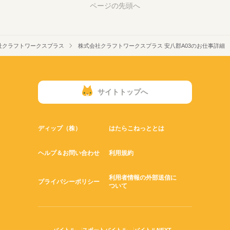
ページの先頭へ
社クラフトワークスプラス
株式会社クラフトワークスプラス 安八郡A03のお仕事詳細
サイトトップへ
ディップ（株）
はたらこねっととは
ヘルプ＆お問い合わせ
利用規約
利用者情報の外部送信に
プライバシーポリシー
ついて
バイトル
スポットバイトル
バイトルNEXT