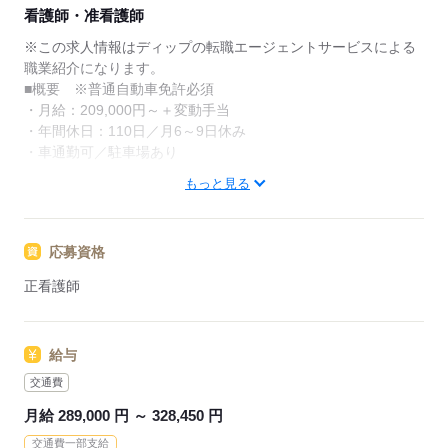
★ご利用メリット
看護師・准看護師
日本最大級の求人情報の中からぴったりな求人をご紹
介。
※この求人情報はディップの転職エージェントサービスによる
履歴書作成のアドバイスや面接日の調整だけでなく、
職業紹介になります。
お給料、お休み、入職時期の交渉もサポートします。
■概要 ※普通自動車免許必須
・月給：209,000円～＋変動手当
【もちろん無料】
・年間休日：110日／月6～9日休み
費用は一切かかりません。
・車通勤可／駐車場あり
もっと見る
■業務 訪問看護 対応エリア：福岡市・春日市・那珂川市
・バイタルチェック、服薬管理、症状の観察
・点滴、注射、創傷処置、カテーテル管理など
応募資格
・家族への指導、相談対応、利用者の精神的ケア
・報告業務など
正看護師
◎年間休日110日、残業もほぼなく、日勤のみでワークライフバ
ランスを整えて働けます。
給与
◎医師、介護士やケアマネと連携しながら、今後需要の高まる
在宅看護についてステップアップのための知識とスキルが培わ
交通費
れます。
月給 289,000 円 ～ 328,450 円
◎再雇用制度があり、同法人で長く働ける環境です。
交通費一部支給