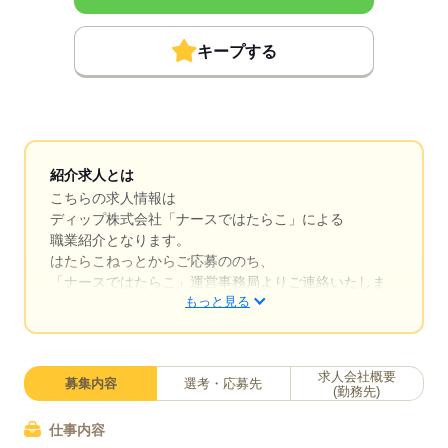
キープする
紹介求人とは
こちらの求人情報は
ディップ株式会社「ナースではたらこ」による
職業紹介となります。
はたらこねっとからご応募ののち、
「ナースではたらこ」運営事務局よりご連絡いたしま
もっと見る
す。
★職業紹介とは？
求職中の看護師さんの転職を専任の
求人会社概要
募集内容
選考・応募先
キャリアアドバイザーが入職まで無料でサポートいた
(勤務先)
します。
仕事内容