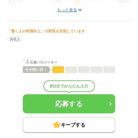
しずか
にぎやか
職場の様子
配属先部署：
もっと見る
訪問看護
待遇・福利厚生：
■昇給：年1回
■賞与備考：計 2.56ヶ月分（前年度実績）
「働く人の待遇向上」の実現を目指しています
■退職金制度：有（勤続5年以上）
高収入
■退職金制度備考：
■その他手当：
役職手当：30,000円～50,000円
固定残業代：30,000～50,000円（27h～31h分）※超過分は別途支給
応募バロメーター
■受動喫煙防止措置：
今が
狙い目！
屋内禁煙
約1分でかんたん入力
応募する
応募する
キープする