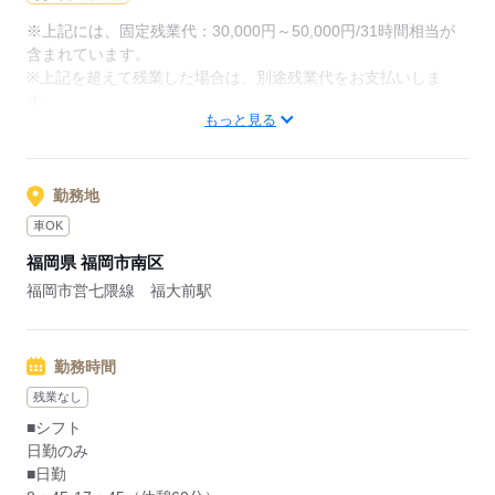
※上記には、固定残業代：30,000円～50,000円/31時間相当が
応募する
含まれています。
※上記を超えて残業した場合は、別途残業代をお支払いしま
す。
もっと見る
【給与内訳】
基本給：193000円～212450円
資格手当：36000円
役職手当：30000円
勤務地
※月給には上記手当を一律含みます
車OK
福岡県 福岡市南区
応募する
福岡市営七隈線 福大前駅
勤務時間
残業なし
■シフト
日勤のみ
■日勤