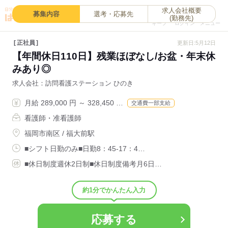
求人会社概要
0
募集内容
選考・応募先
(勤務先)
キープ
ログイン
メニュー
正社員
更新日:5月12日
【年間休日110日】残業ほぼなし/お盆・年末休
みあり◎
求人会社
訪問看護ステーション ひのき
月給 289,000 円 ～ 328,450 …
交通費一部支給
看護師・准看護師
福岡市南区 / 福大前駅
■シフト日勤のみ■日勤8：45-17：4…
■休日制度週休2日制■休日制度備考月6日…
約1分でかんたん入力
応募する