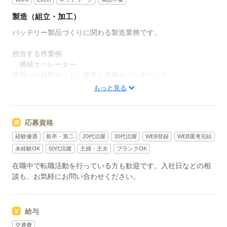
製造（組立・加工）
バッテリー製品づくりに関わる製造業務です。
担当する作業例
・機械オペレーター
装置への材料セット、簡単な点検やメンテナンス
・検査作業
もっと見る
完成品（電池）の目視チェック、顕微鏡検査
・運搬作業
リフターを使用した材料の運搬、供給、取付け作業
応募資格
経験優遇
新卒・第二
20代活躍
30代活躍
WEB登録
WEB選考完結
応募する
未経験OK
50代活躍
主婦・主夫
ブランクOK
在職中で転職活動を行っている方も歓迎です。入社日などの相
談も、お気軽にお問い合わせください。
給与
交通費