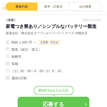
0
募集内容
選考・応募先
会社概要
キープ
ログイン
メニュー
派遣
更新日:4月15日
家電つき寮あり／シンプルなバッテリー製造
派遣会社
株式会社オープンループパートナーズ 沖縄支店
時給 1,350 円 ～
交通費一部支給
製造（組立・加工）
柏崎市
長期
［1］20：30～6：00［2］8：15…
週休2日制
約1分でかんたん入力
応募する