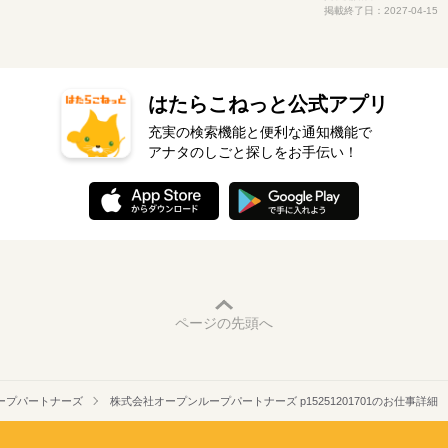
掲載終了日：2027-04-15
はたらこねっと公式アプリ
充実の検索機能と便利な通知機能で
アナタのしごと探しをお手伝い！
ページの先頭へ
ープパートナーズ
株式会社オープンループパートナーズ p15251201701のお仕事詳細