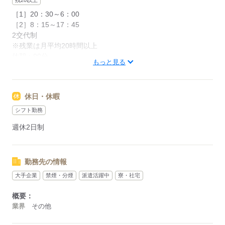
残20以上
［1］20：30～6：00
［2］8：15～17：45
2交代制
※残業は月平均20時間以上
休憩：90分
もっと見る
応募する
休日・休暇
シフト勤務
週休2日制
勤務先の情報
大手企業
禁煙・分煙
派遣活躍中
寮・社宅
概要：
業界
その他