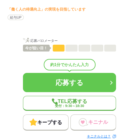
「働く人の待遇向上」の実現を目指しています
給与UP
応募バロメーター
今が
狙い目！
約1分でかんたん入力
応募する
TEL応募する
受付：9:30～18:30
キニナル
キープする
キニナルとは？