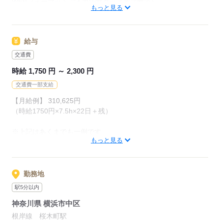
WEBフォーマットご入力でサクッと電話面談♪
→ずっと電話が鳴りっぱなし
もっと見る
ということはないのでご安心ください。
■未経験OK
【2】履歴書不要
給与
／
→作ったことなくても大丈夫！
20代女性スタッフのリアルな声♪
交通費
WEBでプロフィール打ち込み
＼
→電話でお話しするだけで◎
時給 1,750 円 ～ 2,300 円
■察してくれる温かさ
交通費一部支給
【3】経験？全く要りません！
「自分から言わなくても『大丈夫？』と声をかけてくれるのが
→現在活躍中のスタッフさんのうち、
【月給例】 310,625円
心強い！」
約9割以上が未経験スタートでした。
（時給1750円×7.5h×22日＋残）
■抜群のレスポンス
※上記はあくまでも一例です
「連絡はその日のうちに！抜群のサポート体制が整ってます」
応募する
もっと見る
「残業自由のところがいい」
未経験者も安心してスタートできる環境です！
「昇給するところがいい」
など、ご希望にそったお仕事を
勤務地
ご紹介することも可能です◎
応募する
駅5分以内
神奈川県 横浜市中区
◆交通費支給（規定有）
根岸線 桜木町駅