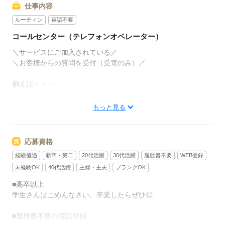
仕事内容
ルーティン
英語不要
コールセンター（テレフォンオペレーター）
＼サービスにご加入されている／
＼お客様からの質問を受付（受電のみ）／
例えば・・・
「引っ越したので住所変更したいです」
もっと見る
「プラン変更を検討しているのですが…」
応募資格
「ハガキが届いたので電話しました」 など
経験優遇
新卒・第二
20代活躍
30代活躍
履歴書不要
WEB登録
問合せを受けたら
未経験OK
40代活躍
主婦・主夫
ブランクOK
マニュアル通りに回答していただきます◎
■高卒以上
学生さんはごめんなさい。卒業したらぜひ◎
＊＊ポイント＊＊
■履歴書不要の電話登録
【1】対応件数は1hあたり2～3件程！