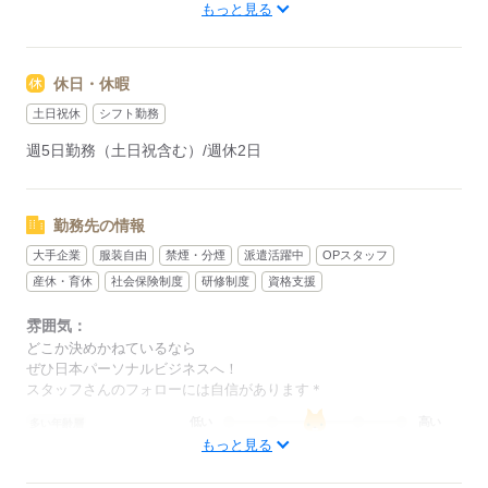
もっと見る
▼週5日勤務（土日含む）/週休2日
朝はゆっくり11時台出勤のシフトあり♪
応募する
休日・休暇
▼残業時間
1日当たり
土日祝休
シフト勤務
30分前後の残業がある場合があります。
週5日勤務（土日祝含む）/週休2日
1時間の休憩とは別に
10分程度の有給休憩（プチ休憩）が取れる！！※
一息ついてリフレッシュ♪♪
勤務先の情報
大手企業
服装自由
禁煙・分煙
派遣活躍中
OPスタッフ
【遅番スケジュール例】
産休・育休
社会保険制度
研修制度
資格支援
11：30 ロッカーに荷物を入れ、業務開始に向けての準備
11：45 パンフレット希望者へ架電開始
雰囲気：
13：30 10分休憩
どこか決めかねているなら
13：40 架電再開～反響入電あり
ぜひ日本パーソナルビジネスへ！
15：00 1時間休憩
スタッフさんのフォローには自信があります＊
16：00 架電再開
低い
高い
多い年齢層
17：00 15分休憩
もっと見る
17：15 架電再開
18：30 10分休憩
男性
女性
男女の割合