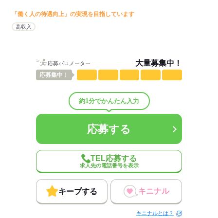
18：45 架電再開
「働く人の待遇向上」の実現を目指しています
20：10 業務終了
ひとりで
みんなで
仕事の仕方
高収入
→定時帰宅♪
しずか
にぎやか
職場の様子
配属先部署：
※勤務先により異なります。
大量募集中！
応募バロメーター
お問い合わせ対応
応募
集中！
男女比
（男4：女6）
▼例えばこんなお休みのとり方もできます！
平均年齢
30歳
概要：
●月に3~4日の希望休
約1分でかんたん入力
業界
その他
●週休と有給を合わせて4連休も◎
事業内容
#8月スタート #9月スタート #10月スタート #短期 #審査
→推し活やライブ、
#英語 #書類チェック #補助金 #SV #大量募集
応募する
趣味の予定もあきらめなくてOK！
プライベートとの両立も◎
応募する
TEL応募する
求人先の電話番号を表示
応募する
キニナル
キープする
キニナルとは？