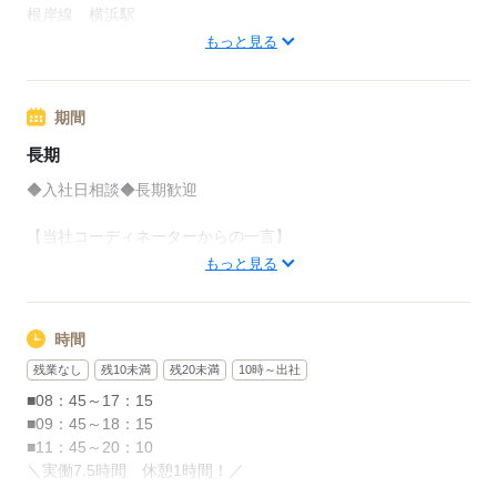
根岸線 横浜駅
応募する
根岸線 関内駅
もっと見る
応募する
期間
長期
◆入社日相談◆長期歓迎
【当社コーディネーターからの一言】
働いているスタッフは
もっと見る
若手20代～30代の方が活躍しており、
案件によって髪色・髪型自由や
ネイルOK、ピアスOK、
時間
私服勤務可などオシャレも楽しめます♪
残業なし
残10未満
残20未満
10時～出社
1対1でじっくりご要望をお聞きしながら、
■08：45～17：15
あなたが活躍できる環境を
■09：45～18：15
一緒にお探しします◎
■11：45～20：10
ご相談だけでも大歓迎なので、
＼実働7.5時間 休憩1時間！／
是非当社へお問合せください！