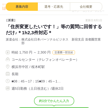
0
募集内容
選考・応募先
会社概要
キープ
ログイン
メニュー
派遣
更新日:8月1日
「住所変更したいです！」等の質問に回答する
だけ♪＊1h2,3件対応＊
派遣会社
株式会社日本パーソナルビジネス 新宿支店 首都圏営業
部
時給 1,750 円 ～ 2,300 円
交通費一部支給
コールセンター（テレフォンオペレーター）
横浜市中区 / 桜木町駅
長期
■08：45～17：15■09：45～1…
週5日勤務（土日祝含む）/週休2日
約1分でかんたん入力