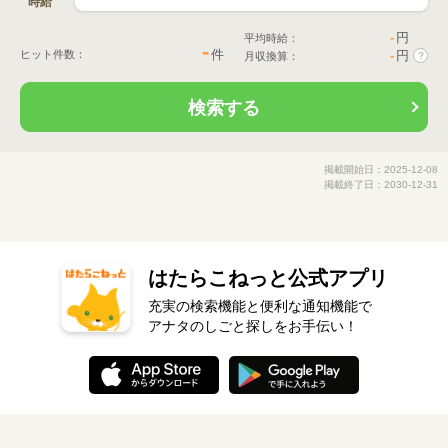
時給
-
円
平均時給：
-
件
ヒット件数：
-
円
月収換算：
?
検索する
掲載開始日：2025-12-08
掲載終了日：2030-12-31
はたらこねっと公式アプリ
充実の検索機能と便利な通知機能で
アナタのしごと探しをお手伝い！