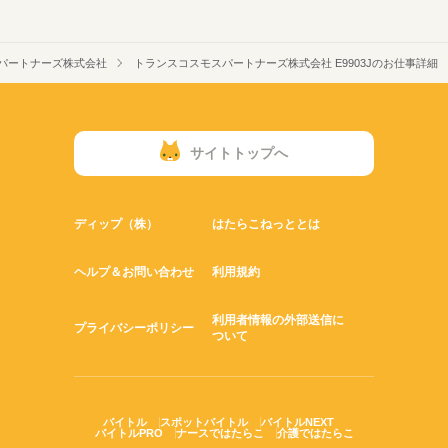
パートナーズ株式会社
トランスコスモスパートナーズ株式会社 E9903Jのお仕事詳細
サイトトップへ
ディップ（株）
はたらこねっととは
ヘルプ＆お問い合わせ
利用規約
利用者情報の外部送信に
プライバシーポリシー
ついて
バイトル
スポットバイトル
バイトルNEXT
バイトルPRO
ナースではたらこ
介護ではたらこ