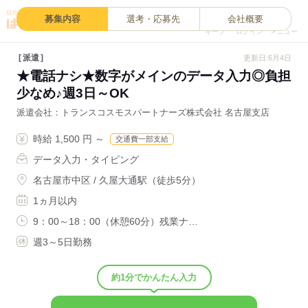
0
募集内容
選考・応募先
会社概要
キープ
ログイン
メニュー
派遣
更新日:6月4日
★電話ナシ★数字がメインのデータ入力◎負担
少なめ♪週3日～OK
派遣会社
トランスコスモスパートナーズ株式会社 名古屋支店
時給 1,500 円 ～
交通費一部支給
データ入力・タイピング
名古屋市中区 / 久屋大通駅（徒歩5分）
1ヵ月以内
9：00～18：00（休憩60分）残業ナ…
週3～5日勤務
約1分でかんたん入力