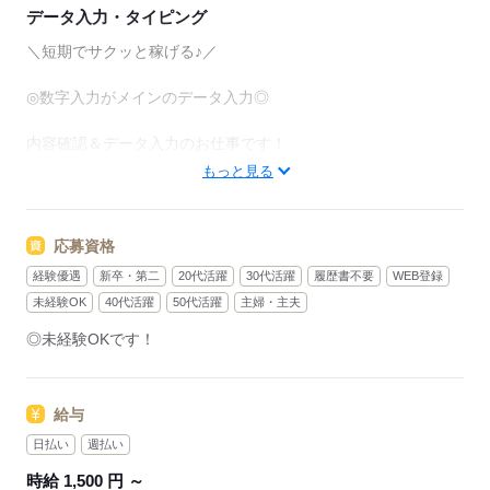
データ入力・タイピング
＼短期でサクッと稼げる♪／
◎数字入力がメインのデータ入力◎
内容確認＆データ入力のお仕事です！
もっと見る
～お仕事の流れ～
・登録内容の確認
（数字がメイン）
応募資格
↓
経験優遇
新卒・第二
20代活躍
30代活躍
履歴書不要
WEB登録
・内容に間違いがなければ入力・登録
（誤りがあれば修正）
未経験OK
40代活躍
50代活躍
主婦・主夫
↓
◎未経験OKです！
・提出
ルーティーン業務感覚で行えます♪
給与
複雑なお仕事ではありません！
日払い
週払い
★期間限定・短期のお仕事
時給 1,500 円 ～
★週3日～OK！