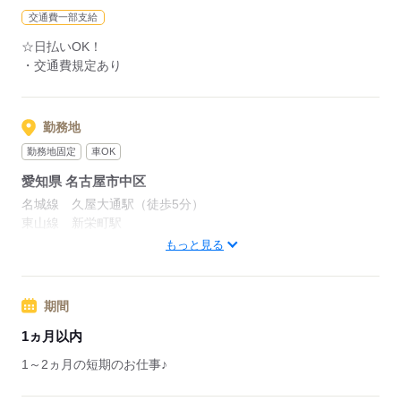
交通費一部支給
☆日払いOK！
応募する
・交通費規定あり
勤務地
勤務地固定
車OK
愛知県 名古屋市中区
名城線 久屋大通駅（徒歩5分）
東山線 新栄町駅
桜通線 高岳駅
もっと見る
応募する
期間
1ヵ月以内
1～2ヵ月の短期のお仕事♪