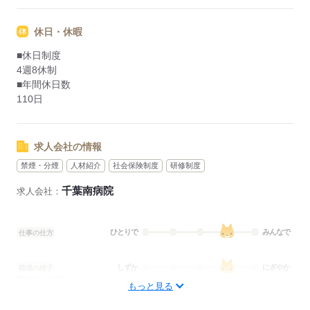
休日・休暇
■休日制度
4週8休制
■年間休日数
110日
求人会社の情報
禁煙・分煙
人材紹介
社会保険制度
研修制度
千葉南病院
求人会社：
ひとりで
みんなで
仕事の仕方
しずか
にぎやか
職場の様子
配属先部署：
もっと見る
病棟
待遇・福利厚生：