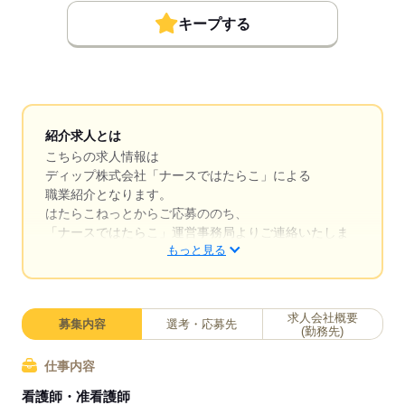
キープする
紹介求人とは
こちらの求人情報は
ディップ株式会社「ナースではたらこ」による
職業紹介となります。
はたらこねっとからご応募ののち、
「ナースではたらこ」運営事務局よりご連絡いたしま
もっと見る
す。
★職業紹介とは？
求職中の看護師さんの転職を専任の
求人会社概要
募集内容
選考・応募先
キャリアアドバイザーが入職まで無料でサポートいた
(勤務先)
します。
仕事内容
★ご利用メリット
看護師・准看護師
日本最大級の求人情報の中からぴったりな求人をご紹