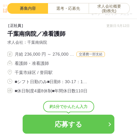
求人会社概要
0
募集内容
選考・応募先
(勤務先)
キープ
ログイン
メニュー
正社員
更新日:5月12日
千葉南病院／准看護師
求人会社
千葉南病院
月給 236,000 円 ～ 276,000 …
交通費一部支給
看護師・准看護師
千葉市緑区 / 誉田駅
■シフト日勤のみ■日勤8：30-17：1…
■休日制度4週8休制■年間休日数110日
約1分でかんたん入力
応募する