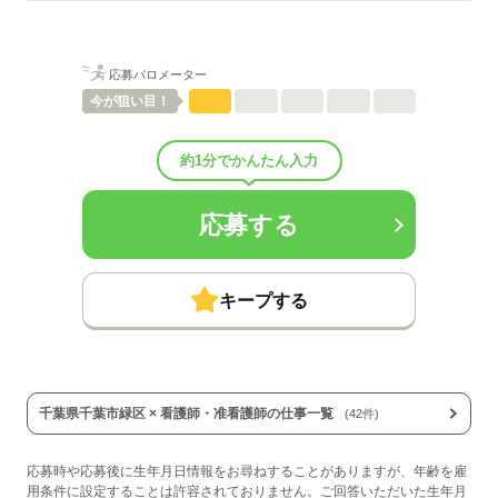
■昇給：年1回
■賞与：3.65ヶ月/年
■賞与備考：昨年度実績
応募バロメーター
■退職金制度：有（勤続3年以上）
■退職金制度備考：
今が
狙い目！
■受動喫煙防止措置：
敷地内禁煙
約1分でかんたん入力
応募する
応募する
キープする
千葉県千葉市緑区 × 看護師・准看護師の仕事一覧
(42件)
応募時や応募後に生年月日情報をお尋ねすることがありますが、年齢を雇
用条件に設定することは許容されておりません。ご回答いただいた生年月