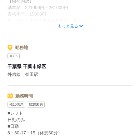
【給与内訳】
応募する
基本給：221000円～261000円
資格手当：15000円
※月給には上記手当を一律含みます
もっと見る
応募する
勤務地
車OK
千葉県 千葉市緑区
外房線 誉田駅
勤務時間
残10未満
残20未満
■シフト
日勤のみ
■日勤
8：30-17：15（休憩60分）