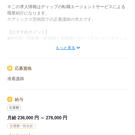
介。
※この求人情報はディップの転職エージェントサービスによる
履歴書作成のアドバイスや面接日の調整だけでなく、
職業紹介になります。
お給料、お休み、入職時期の交渉もサポートします。
ケアミックス型病院での正看護師の求人です。
【もちろん無料】
【おすすめポイント】
費用は一切かかりません。
■急性期～回復期～維持期と長期間にわたってリハビリテーショ
ンを提供できる体制になっています。
もっと見る
■プライベートとの両立◎
在院日数の長い患者が多く、じっくりと寄り添う看護が提供で
きます。
応募資格
救急の受け入れはしていないので突発的な残業も少なく、1ヶ月
の残業時間は平均2時間ほどです。
准看護師
また、24時間託児所の利用が相談可能ですので、育児中の方も
多く在籍しています。
■通いやすい立地
給与
JR外房線「誉田」から徒歩約13分の位置にあり、駅からは送迎
バスも出ています。
交通費
公共交通機関でのご通勤はもちろん、マイカー通勤も可能で
月給 236,000 円 ～ 276,000 円
す。
交通費一部支給