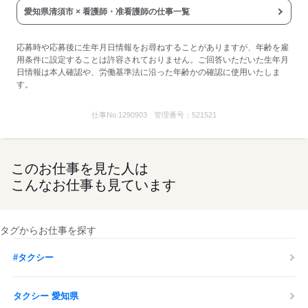
■受動喫煙防止措置：
愛知県清須市 × 看護師・准看護師の仕事一覧
敷地内禁煙
応募時や応募後に生年月日情報をお尋ねすることがありますが、年齢を雇
応募する
用条件に設定することは許容されておりません。ご回答いただいた生年月
日情報は本人確認や、労働基準法に沿った年齢かの確認に使用いたしま
す。
仕事No.
1290903
管理番号：
521521
このお仕事を見た人は
こんなお仕事も見ています
タグからお仕事を探す
#タクシー
タクシー 愛知県