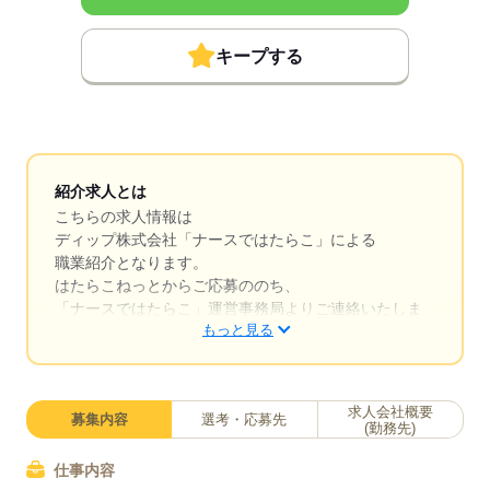
キープする
紹介求人とは
こちらの求人情報は
ディップ株式会社「ナースではたらこ」による
職業紹介となります。
はたらこねっとからご応募ののち、
「ナースではたらこ」運営事務局よりご連絡いたしま
もっと見る
す。
★職業紹介とは？
求職中の看護師さんの転職を専任の
求人会社概要
募集内容
選考・応募先
キャリアアドバイザーが入職まで無料でサポートいた
(勤務先)
します。
仕事内容