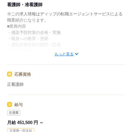
★ご利用メリット
看護師・准看護師
日本最大級の求人情報の中からぴったりな求人をご紹
介。
※この求人情報はディップの転職エージェントサービスによる
履歴書作成のアドバイスや面接日の調整だけでなく、
職業紹介になります。
お給料、お休み、入職時期の交渉もサポートします。
■業務内容
・感染予防対策の企画・実施
【もちろん無料】
・職員への教育・啓発
費用は一切かかりません。
・感染症発生時の対応・監視
・感染管理マニュアルの作成・更新
もっと見る
・院内の感染リスク評価
・感染対策の実施状況のモニタリング
・患者や家族への感染予防指導
応募資格
★おすすめポイント
正看護師
呼吸器専門分野で専門知識を発揮！愛知県で唯一の呼吸器専門
病院でもあるため、呼吸器に関心のある方にオススメ！
看護の質向上に貢献できる、やりがいのある環境です。
給与
年間休日120日！メリハリをつけた勤務が可能です♪
賞与が4ヶ月とモチベーションになります。
交通費
最寄りの西春駅から職員バスまたはタクシーの補助があるた
月給 451,500 円 ～
め、通勤にも大変便利です！
交通費一部支給