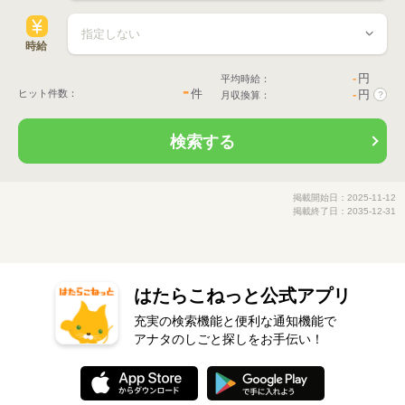
時給
-
円
平均時給：
-
件
ヒット件数：
-
円
月収換算：
?
検索する
掲載開始日：2025-11-12
掲載終了日：2035-12-31
はたらこねっと公式アプリ
充実の検索機能と便利な通知機能で
アナタのしごと探しをお手伝い！