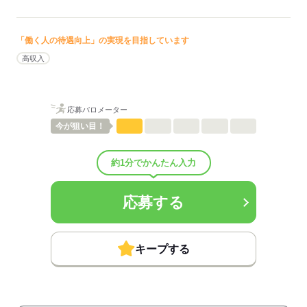
看護に関する業務
待遇・福利厚生：
■昇給：年1回
■賞与：4ヶ月/年
「働く人の待遇向上」の実現を目指しています
■賞与備考：なし
高収入
■退職金制度：有（勤続3年以上）
■退職金制度備考：
■その他福利厚生：
・日本病院会倶楽部の福利厚生制度の利用可
応募バロメーター
・住宅手当あり（常勤職員対象：借主の場合は5,000円／月、借主か
今が
狙い目！
つ扶養家族がいる場合、10,000円／月の手当が支給）
・保育手当（常勤職員対象：小学校就業前の子どもを保育すること
を目的とした施設に預けている職員のうち、単独世帯、世帯主以外
約1分でかんたん入力
の職員に支給。 対象施設に該当の場合、支給金額は1人目は60,000
円、2人目は30,000円が上限）
・扶養手当（配偶者に8,000円、子供1,500円/人、その扶養親族に1,5
応募する
00円/人が支給）
・産休制度、育児休暇制度の利用可
・最寄の西春駅からの送迎車あり※職員負担なし（最寄の西春駅か
キープする
ら職員バスまたは、タクシーの補助）
■その他手当：
・資格手当 看護師資格30,000円+感染管理30,000円
・住宅手当（5,000円～10,000円※世帯主のみ）・調整手当は急性期
病棟配属に限る