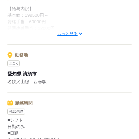
【給与内訳】
応募する
基本給：199500円～
資格手当：60000円
処遇改善手当：12000円
もっと見る
管理職手当：50000円
調整手当：130000円
※月給には上記手当を一律含みます
勤務地
車OK
応募する
愛知県 清須市
名鉄犬山線 西春駅
勤務時間
残20未満
■シフト
日勤のみ
■日勤