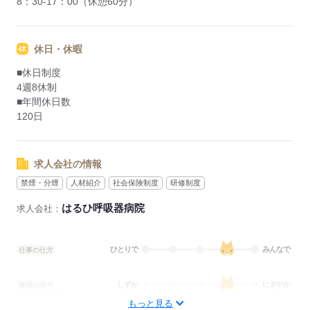
8：30-17：00（休憩60分）
休日・休暇
■休日制度
4週8休制
■年間休日数
120日
求人会社の情報
禁煙・分煙
人材紹介
社会保険制度
研修制度
はるひ呼吸器病院
求人会社：
ひとりで
みんなで
仕事の仕方
しずか
にぎやか
職場の様子
配属先部署：
もっと見る