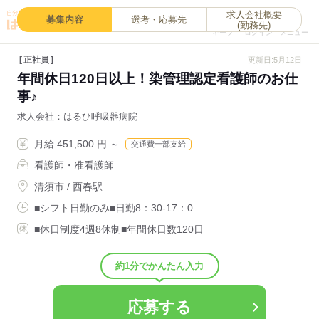
求人会社概要
0
募集内容
選考・応募先
(勤務先)
キープ
ログイン
メニュー
正社員
更新日:5月12日
年間休日120日以上！染管理認定看護師のお仕
事♪
求人会社
はるひ呼吸器病院
月給 451,500 円 ～
交通費一部支給
看護師・准看護師
清須市 / 西春駅
■シフト日勤のみ■日勤8：30-17：0…
■休日制度4週8休制■年間休日数120日
約1分でかんたん入力
応募する