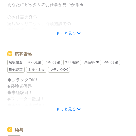
あなたにピッタリのお仕事が見つかる★
◇お仕事内容◇
病院やクリニック、介護施設での
事務作業をお願いします！
もっと見る
▼ 具体的には ▼
＊ 医療費の計算
応募資格
＊ PCへのデータ入力作業
＊ 受付対応
経験優遇
20代活躍
30代活躍
WEB登録
未経験OK
40代活躍
などをお願いします！
50代活躍
主婦・主夫
ブランクOK
◆ブランクOK！
◆経験者優遇！
「家の近くで働きたい」「スキマ時間を生かしたい」
◆未経験可！
など、あなたの希望を教えて下さいね◎
◆フリーター歓迎！
◆主婦・主夫歓迎！
もっと見る
応募する
応募する
給与