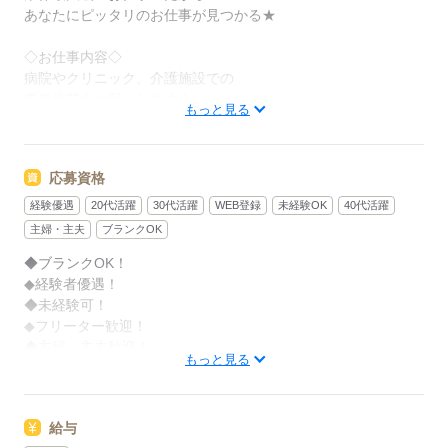
あなたにピッタリのお仕事が見つかる★
◇お仕事内容◇
病院やクリニック、介護施設での
事務作業をお願いします！
もっと見る
▼ 具体的には ▼
＊ 医療費の計算
応募資格
＊ PCへのデータ入力作業
＊ 受付対応
経験優遇
20代活躍
30代活躍
WEB登録
未経験OK
40代活躍
などをお願いします！
主婦・主夫
ブランクOK
◆ブランクOK！
◆経験者優遇！
「家の近くで働きたい」「スキマ時間を生かしたい」
◆未経験可！
など、あなたの希望を教えて下さいね◎
◆フリーター歓迎！
◆主婦・主夫歓迎！
もっと見る
応募する
応募する
給与