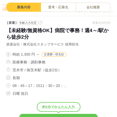
0
募集内容
選考・応募先
会社概要
キープ
ログイン
メニュー
派遣
?
更新日:8月4日
年齢入力任意
【未経験/無資格OK】病院で事務！週4～/駅か
ら徒歩2分
派遣会社
株式会社スタッフサービス 採用担当
時給 1,300 円 ～
交通費一部支給
医療事務・調剤事務
茨木市 / 南茨木駅（徒歩2分）
長期
08：45～17：1511：30～20：…
日曜 祝日
約1分でかんたん入力