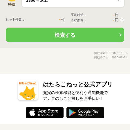
時給
-
円
平均時給：
-
件
ヒット件数：
-
円
月収換算：
?
検索する
掲載開始日：2025-11-01
掲載終了日：2026-08-31
はたらこねっと公式アプリ
充実の検索機能と便利な通知機能で
アナタのしごと探しをお手伝い！