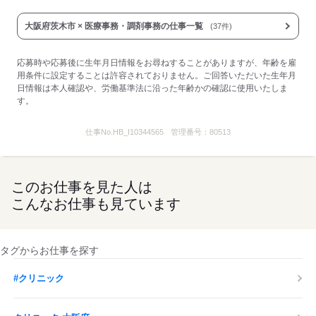
大阪府茨木市 × 医療事務・調剤事務の仕事一覧
(37件)
応募時や応募後に生年月日情報をお尋ねすることがありますが、年齢を雇
用条件に設定することは許容されておりません。ご回答いただいた生年月
日情報は本人確認や、労働基準法に沿った年齢かの確認に使用いたしま
す。
仕事No.
HB_I10344565
管理番号：
80513
このお仕事を見た人は
こんなお仕事も見ています
タグからお仕事を探す
#クリニック