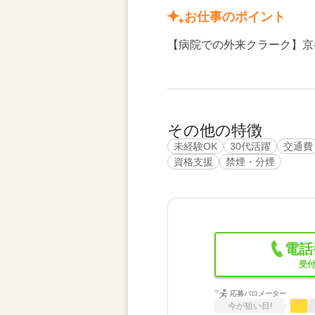
お仕事のポイント
【病院での外来クラーク】京
その他の特徴
未経験OK
30代活躍
交通費
資格支援
禁煙・分煙
電話
受付
応募バロメーター
今が狙い目!