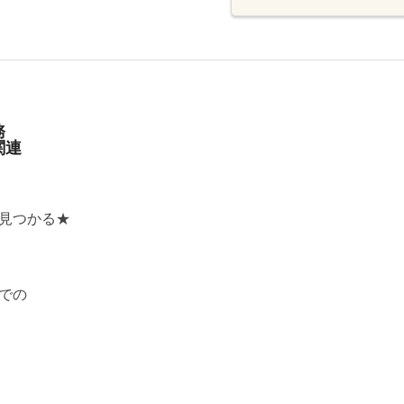
務
関連
見つかる★
での