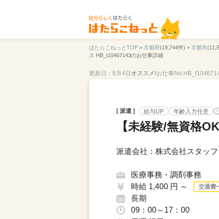
はたらこねっとTOP
>
京都府
(19,744件) >
京都市
(11,
ス HB_I10467143のお仕事詳細
更新日：8月4日
オススメ!
お仕事No.HB_I104671
[ 派遣 ]
給与UP
年齢入力任意
?
【未経験/無資格O
派遣会社：株式会社スタッフ
医療事務・調剤事務
時給 1,400 円 ～
交通費
長期
09：00～17：00