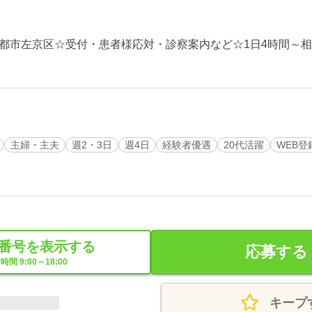
都市左京区☆受付・患者様応対・診察案内など☆1日4時間～相
主婦・主夫
週2・3日
週4日
経験者優遇
20代活躍
WEB登
番号を表示する
応募する
時間 9:00～18:00
キープ