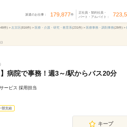
正社員・契約社員・
179,877
723,
派遣のお仕事：
件
パート・アルバイト：
648件) >
左京区
(816件) >
医療・介護・研究・教育系
(231件) >
医療事務・調剤事務
(28件) >
43
K】病院で事務！週3～/駅からバス20分
サービス 採用担当
一部支給
キープ