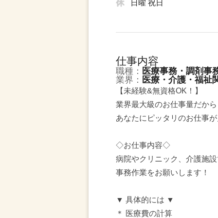
日曜 祝日
仕事内容
職種：
医療事務・調剤事
業界：
医療・介護・福祉
【未経験&無資格OK！】
業界最大級のお仕事量だから
あなたにピッタリのお仕事が
◇お仕事内容◇
病院やクリニック、介護施設
事務作業をお願いします！
▼ 具体的には ▼
＊ 医療費の計算