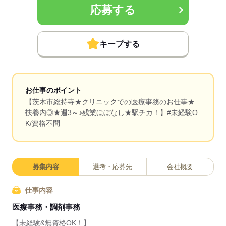
応募する
キープする
お仕事のポイント
【茨木市総持寺★クリニックでの医療事務のお仕事★
扶養内◎★週3～♪残業ほぼなし★駅チカ！】#未経験O
K/資格不問
募集内容
選考・応募先
会社概要
仕事内容
医療事務・調剤事務
【未経験&無資格OK！】