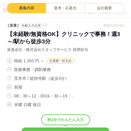
0
募集内容
選考・応募先
会社概要
キープ
ログイン
メニュー
派遣
?
更新日:8月4日
年齢入力任意
【未経験/無資格OK】クリニックで事務！週3
～/駅から徒歩3分
派遣会社
株式会社スタッフサービス 採用担当
時給 1,350 円 ～
交通費一部支給
医療事務・調剤事務
茨木市 / 総持寺駅（徒歩3分）
長期
08：30～12：0016：30～19：…
木曜 日曜 祝日
約1分でかんたん入力