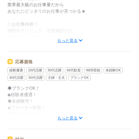
業界最大級のお仕事量だから
あなたにピッタリのお仕事が見つかる★
◇お仕事内容◇
病院やクリニック、介護施設での
事務作業をお願いします！
もっと見る
▼ 具体的には ▼
＊ 医療費の計算
応募資格
＊ PCへのデータ入力作業
＊ 受付対応
経験優遇
20代活躍
30代活躍
60代歓迎
WEB登録
未経験OK
などをお願いします！
40代活躍
50代活躍
主婦・主夫
ブランクOK
◆ブランクOK！
◆経験者優遇！
「家の近くで働きたい」「スキマ時間を生かしたい」
◆未経験可！
など、あなたの希望を教えて下さいね◎
◆フリーター歓迎！
◆主婦・主夫歓迎！
もっと見る
応募する
応募する