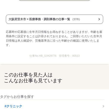
大阪府茨木市 × 医療事務・調剤事務の仕事一覧
(37件)
応募時や応募後に生年月日情報をお尋ねすることがありますが、年齢を雇
用条件に設定することは許容されておりません。ご回答いただいた生年月
日情報は本人確認や、労働基準法に沿った年齢かの確認に使用いたしま
す。
仕事No.
HB_I10429776
管理番号：
80513
このお仕事を見た人は
こんなお仕事も見ています
タグからお仕事を探す
#クリニック