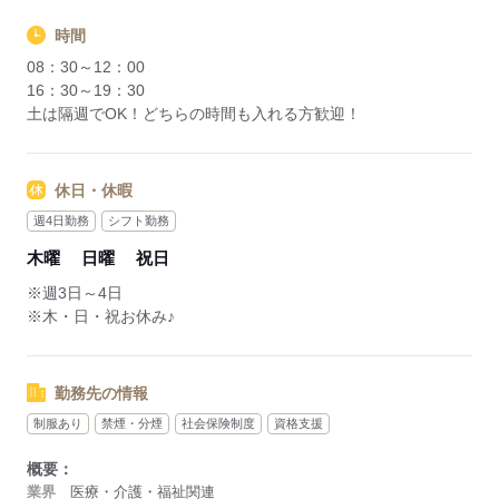
時間
08：30～12：00
16：30～19：30
土は隔週でOK！どちらの時間も入れる方歓迎！
休日・休暇
週4日勤務
シフト勤務
木曜
日曜
祝日
※週3日～4日
※木・日・祝お休み♪
勤務先の情報
制服あり
禁煙・分煙
社会保険制度
資格支援
概要：
業界
医療・介護・福祉関連