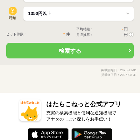
時給
-
円
平均時給：
-
件
ヒット件数：
-
円
月収換算：
?
検索する
掲載開始日：2025-11-01
掲載終了日：2026-08-31
はたらこねっと公式アプリ
充実の検索機能と便利な通知機能で
アナタのしごと探しをお手伝い！