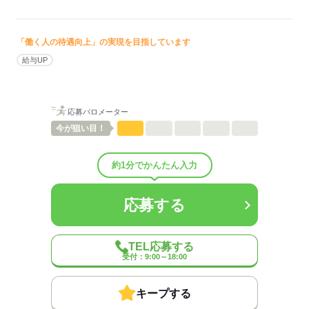
「働く人の待遇向上」の実現を目指しています
給与UP
応募バロメーター
今が
狙い目！
約1分でかんたん入力
応募する
TEL応募する
受付：9:00～18:00
キープする