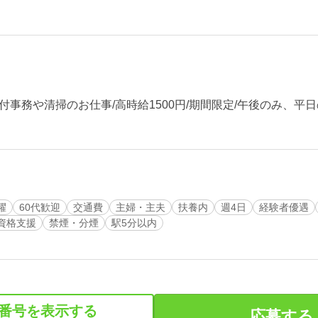
事務や清掃のお仕事/高時給1500円/期間限定/午後のみ、平日の
躍
60代歓迎
交通費
主婦・主夫
扶養内
週4日
経験者優遇
資格支援
禁煙・分煙
駅5分以内
番号を表示する
応募する