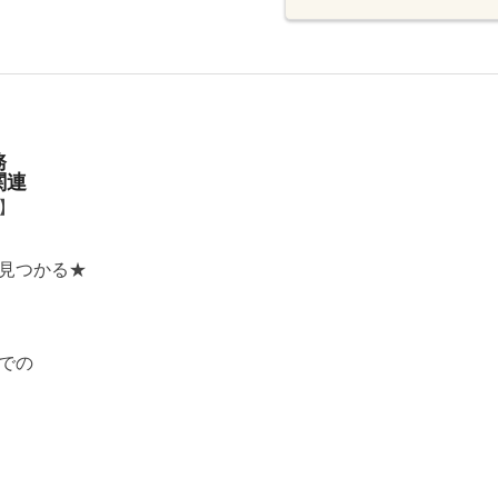
務
関連
】
見つかる★
での