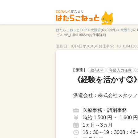
はたらこねっとTOP
>
大阪府
(63,029件) >
大阪市
(32,
ビス HB_I10411665のお仕事詳細
更新日：8月4日
オススメ!
お仕事No.HB_I104116
[ 派遣 ]
給与UP
年齢入力任意
?
《経験を活かす◎》
派遣会社：株式会社スタッフ
医療事務・調剤事務
時給 1,500 円 ～ 1,600 円
1ヵ月～3ヵ月
16：30～19：3008：45