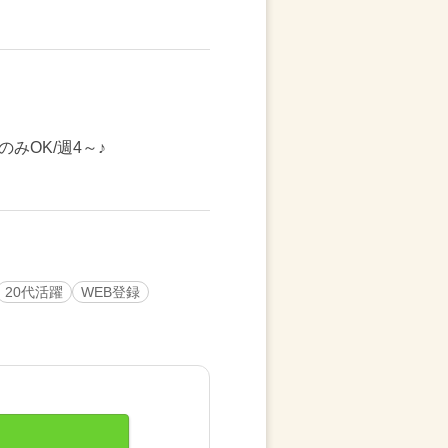
みOK/週4～♪
20代活躍
WEB登録