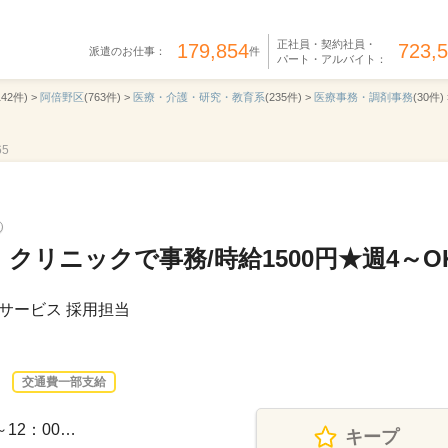
正社員・契約社員・
179,854
723,
派遣のお仕事：
件
パート・アルバイト：
142件) >
阿倍野区
(763件) >
医療・介護・研究・教育系
(235件) >
医療事務・調剤事務
(30件) 
65
クリニックで事務/時給1500円★週4～O
サービス 採用担当
交通費一部支給
～12：00…
キープ