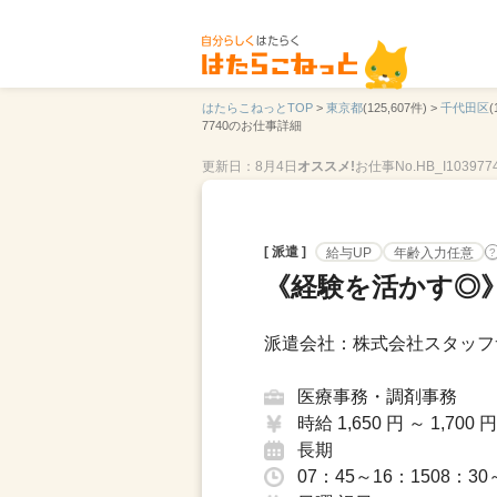
はたらこねっとTOP
>
東京都
(125,607件) >
千代田区
(
7740のお仕事詳細
更新日：8月4日
オススメ!
お仕事No.HB_I103977
[ 派遣 ]
給与UP
年齢入力任意
?
《経験を活かす◎》
派遣会社：株式会社スタッフ
医療事務・調剤事務
時給 1,650 円 ～ 1,700 円
長期
07：45～16：1508：30