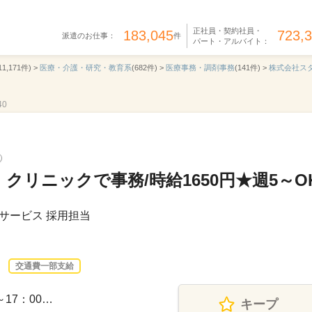
正社員・契約社員・
183,045
723,
派遣のお仕事：
件
パート・アルバイト：
11,171件) >
医療・介護・研究・教育系
(682件) >
医療事務・調剤事務
(141件) >
株式会社ス
40
クリニックで事務/時給1650円★週5～O
サービス 採用担当
交通費一部支給
～17：00…
キープ