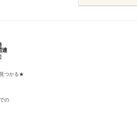
務
関連
】
見つかる★
での