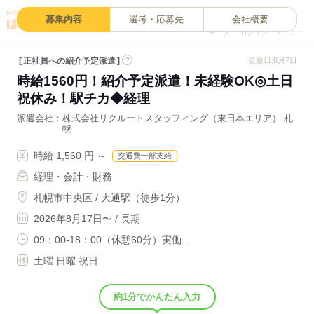
0
募集内容
選考・応募先
会社概要
キープ
ログイン
メニュー
正社員への紹介予定派遣
?
更新日:8月7日
時給1560円！紹介予定派遣！未経験OK◎土日
祝休み！駅チカ◆経理
派遣会社
株式会社リクルートスタッフィング（東日本エリア） 札
幌
時給 1,560 円 ～
交通費一部支給
経理・会計・財務
札幌市中央区 / 大通駅（徒歩1分）
2026年8月17日〜 / 長期
09：00-18：00（休憩60分）実働…
土曜 日曜 祝日
約1分でかんたん入力