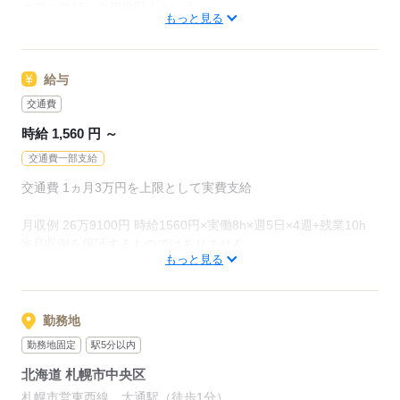
オフィスワーク初挑戦！という
09月、10月スタートのご希望の方も
もっと見る
先輩方も多くいらっしゃいます！
まずはお気軽にご相談ください☆
オフィス未経験でもチャレンジできる
給与
お仕事が他にもたくさん♪
応募する
就業前にも、オンラインでの研修など
交通費
サポート体制も整えていますので
時給 1,560 円 ～
安心してご応募ください◎
交通費一部支給
交通費 1ヵ月3万円を上限として実費支給
応募する
月収例 26万9100円 時給1560円×実働8h×週5日×4週+残業10h
※月収例を保証するものではありません。
もっと見る
ha_rs_001
勤務地
応募する
勤務地固定
駅5分以内
北海道 札幌市中央区
札幌市営東西線 大通駅（徒歩1分）