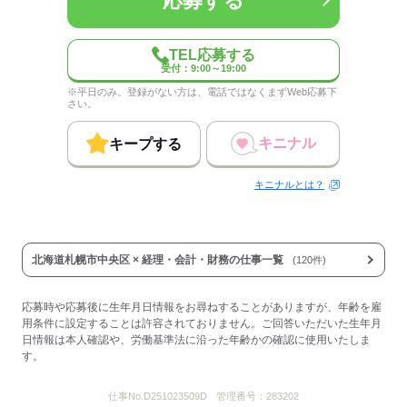
応募する
TEL応募する
受付：9:00～19:00
※平日のみ。登録がない方は、電話ではなくまずWeb応募下
さい。
キニナル
キープする
キニナルとは？
北海道札幌市中央区 × 経理・会計・財務の仕事一覧
(120件)
応募時や応募後に生年月日情報をお尋ねすることがありますが、年齢を雇
用条件に設定することは許容されておりません。ご回答いただいた生年月
日情報は本人確認や、労働基準法に沿った年齢かの確認に使用いたしま
す。
仕事No.
D251023509D
管理番号：
283202