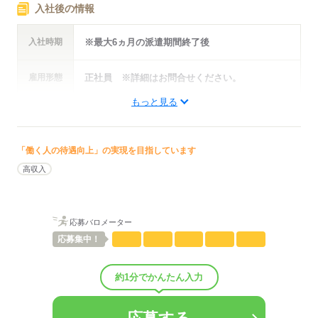
入社後の情報
ひとりで
みんなで
仕事の仕方
入社時期
※最大6ヵ月の派遣期間終了後
しずか
にぎやか
職場の様子
配属先部署：
雇用形態
正社員 ※詳細はお問合せください。
人数
5人
男女比
（男2：女3）
もっと見る
平均年齢
25歳
年収・
※詳細はお問い合わせください。
概要：
給与例
業界
サービス関連
事業内容
会計･法律･特許等専門事務所
「働く人の待遇向上」の実現を目指しています
高収入
応募する
応募する
応募バロメーター
応募
集中！
約1分でかんたん入力