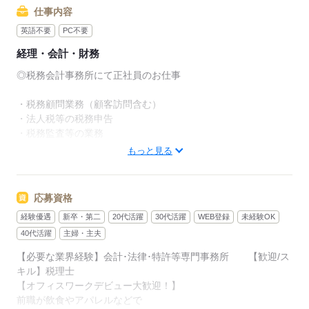
仕事内容
英語不要
PC不要
経理・会計・財務
◎税務会計事務所にて正社員のお仕事
・税務顧問業務（顧客訪問含む）
・法人税等の税務申告
・税務監査等の業務
・相続税の税務申告
もっと見る
・財産評価や生前相続対策
・事業承継等の提案業務
・不動産賃貸オーナー等の所得税の税務申告
応募資格
経験優遇
新卒・第二
20代活躍
30代活躍
WEB登録
未経験OK
【直接雇用後】
年間休日115日＋特定指定休約5日
40代活躍
主婦・主夫
【必要な業界経験】会計･法律･特許等専門事務所 【歓迎/ス
▼こちらのお仕事以外にも...▼
キル】税理士
・大手企業でのお仕事
【オフィスワークデビュー大歓迎！】
・人気の在宅や大学事務のお仕事 など
前職が飲食やアパレルなどで
たくさんのお仕事の中からあなたのご希望に合わせて選べます♪