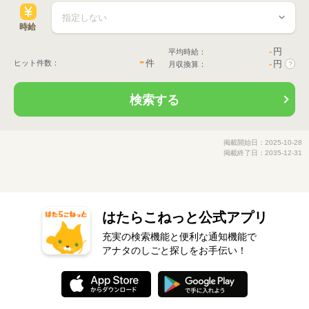
時給
-
円
平均時給：
-
件
ヒット件数：
-
円
月収換算：
?
検索する
掲載開始日：2025-10-28
掲載終了日：2035-12-31
はたらこねっと公式アプリ
充実の検索機能と便利な通知機能で
アナタのしごと探しをお手伝い！