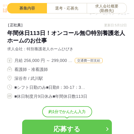
求人会社概要
0
募集内容
選考・応募先
(勤務先)
キープ
ログイン
メニュー
正社員
更新日:5月12日
年間休日113日！オンコール無◎特別養護老人
ホームのお仕事
求人会社
特別養護老人ホームひびき
月給 256,000 円 ～ 299,000 …
交通費一部支給
看護師・准看護師
深谷市 / 武川駅
■シフト日勤のみ■日勤8：30-17：3…
■休日制度月9日休み■年間休日数113日
約1分でかんたん入力
応募する