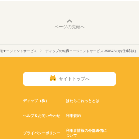
ページの先頭へ
職エージェントサービス
ディップの転職エージェントサービス 350578のお仕事詳細
サイトトップへ
ディップ（株）
はたらこねっととは
ヘルプ＆お問い合わせ
利用規約
利用者情報の外部送信に
プライバシーポリシー
ついて