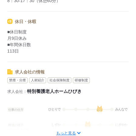
8：30-17：30（休憩60分）
休日・休暇
■休日制度
月9日休み
■年間休日数
113日
求人会社の情報
禁煙・分煙
人材紹介
社会保険制度
研修制度
特別養護老人ホームひびき
求人会社：
ひとりで
みんなで
仕事の仕方
しずか
にぎやか
職場の様子
配属先部署：
もっと見る