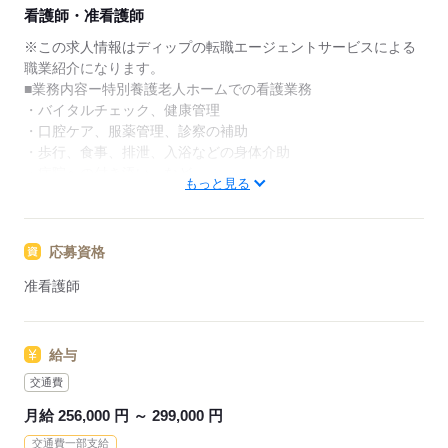
★ご利用メリット
看護師・准看護師
日本最大級の求人情報の中からぴったりな求人をご紹
介。
※この求人情報はディップの転職エージェントサービスによる
履歴書作成のアドバイスや面接日の調整だけでなく、
職業紹介になります。
お給料、お休み、入職時期の交渉もサポートします。
■業務内容ー特別養護老人ホームでの看護業務
・バイタルチェック、健康管理
【もちろん無料】
・口腔ケア、服薬管理、診察の補助
費用は一切かかりません。
・歩行、食事、排泄、入浴などの身体介助
・病院への付き添い など
もっと見る
※定員67名、ショートステイ23名
★おすすめポイント★
応募資格
利用者様と中長期的な関係性を築くことができる、やりがいの
あるお仕事です。
准看護師
今後需要が高まる高齢者看護・介護に携わり、経験の幅も広が
ります！
オンコールのない日勤なので、家事や育児とも両立可能です！
給与
年間休日113日＆時間外も少なめ！生活リズムが整いやすく、
プライベートも充実♪
交通費
退職金共済加入・賞与も3ヶ月分の支給あり！モチベーションに
月給 256,000 円 ～ 299,000 円
つながります。
交通費一部支給