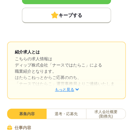
キープする
紹介求人とは
こちらの求人情報は
ディップ株式会社「ナースではたらこ」による
職業紹介となります。
はたらこねっとからご応募ののち、
「ナースではたらこ」運営事務局よりご連絡いたしま
もっと見る
す。
★職業紹介とは？
求職中の看護師さんの転職を専任の
求人会社概要
募集内容
選考・応募先
キャリアアドバイザーが入職まで無料でサポートいた
(勤務先)
します。
仕事内容