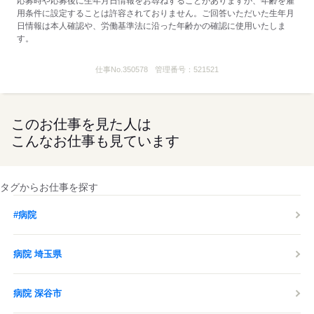
応募時や応募後に生年月日情報をお尋ねすることがありますが、年齢を雇
用条件に設定することは許容されておりません。ご回答いただいた生年月
日情報は本人確認や、労働基準法に沿った年齢かの確認に使用いたしま
す。
仕事No.
350578
管理番号：
521521
このお仕事を見た人は
こんなお仕事も見ています
タグからお仕事を探す
#病院
病院 埼玉県
病院 深谷市