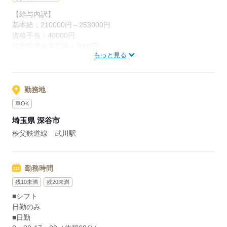
【給与内訳】
応募する
基本給：210000円～253000円
資格手当：40000円
特定処遇改善手当：3000円
もっと見る
新処遇手当：3000円
調整手当：0円
※月給には上記手当を一律含みます
勤務地
車OK
応募する
埼玉県 深谷市
秩父鉄道線 武川駅
勤務時間
残10未満
残20未満
■シフト
日勤のみ
■日勤