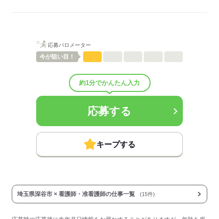
看護に関する業務
待遇・福利厚生：
■昇給：年1回
■賞与：3ヶ月/年
■賞与備考：なし
応募バロメーター
■退職金制度：有（勤続1年以上）
■退職金制度備考：退職金共済にも加入
今が
狙い目！
■その他手当：
調整手当 0円～30,000円
約1分でかんたん入力
■受動喫煙防止措置：
屋内禁煙
応募する
応募する
キープする
埼玉県深谷市 × 看護師・准看護師の仕事一覧
(15件)