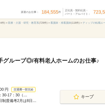
正社員・契約社員・
184,555
723,
派遣のお仕事：
件
パート・アルバイト：
14件) >
医療・介護・研究・教育系
(729件) >
看護師・准看護師
(118件) >
ディップの転職エ
手グループ◎/有料老人ホームのお仕事♪
00 円
交通費一部支給
30-17：30（…
キープ
日制度備考2月は8日…