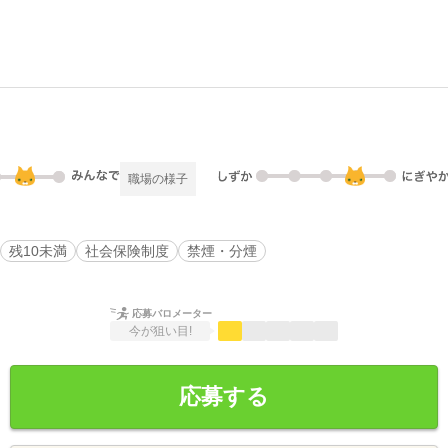
職場の様子
残10未満
社会保険制度
禁煙・分煙
応募バロメーター
今が狙い目!
応募する