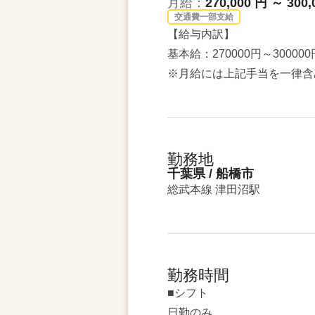
月給：
270,000 円 ～ 300,
交通費一部支給
【給与内訳】
基本給：270000円～300000
※月給には上記手当を一律含
勤務地
千葉県 / 船橋市
総武本線 津田沼駅
勤務時間
■シフト
日勤のみ