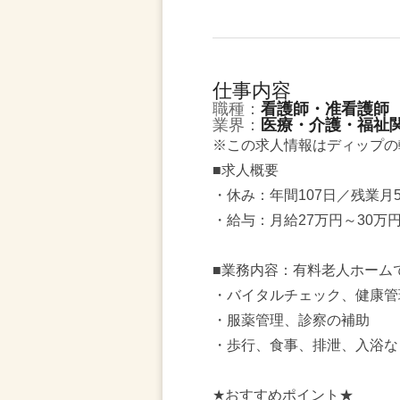
仕事内容
職種：
看護師・准看護師
業界：
医療・介護・福祉
※この求人情報はディップの
■求人概要
・休み：年間107日／残業月
・給与：月給27万円～30万
■業務内容：有料老人ホーム
・バイタルチェック、健康管
・服薬管理、診察の補助
・歩行、食事、排泄、入浴な
★おすすめポイント★