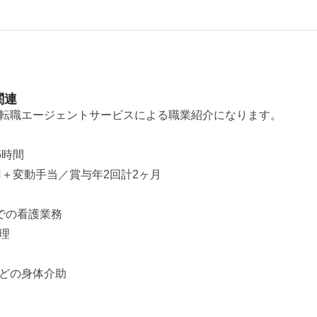
関連
転職エージェントサービスによる職業紹介になります。
5時間
円＋変動手当／賞与年2回計2ヶ月
での看護業務
理
どの身体介助