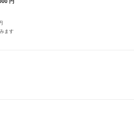
000 円
円
みます