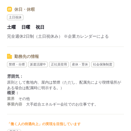
応募する
休日・休暇
土日祝休
土曜
日曜
祝日
完全週休2日制（土日祝休み） ※企業カレンダーによる
勤務先の情報
禁煙・分煙
派遣活躍中
正社員登用
産休・育休
社会保険制度
雰囲気：
原則として敷地内、屋内は禁煙（ただし、配属先により喫煙場所が
ある場合は配属時に明示する。）
概要：
業界
その他
事業内容
大手総合エネルギー会社でのお仕事です。
「働く人の待遇向上」の実現を目指しています