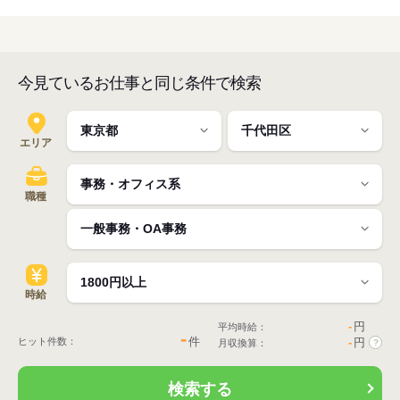
今見ているお仕事と同じ条件で検索
エリア
職種
時給
-
円
平均時給：
-
件
ヒット件数：
-
円
月収換算：
?
検索する