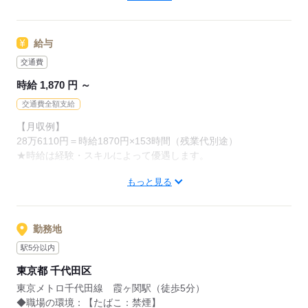
・Excel
応募する
【活かせる経験】
給与
・Word
・PowerPoint
交通費
時給 1,870 円 ～
≪まずは「キニナル」でもOK！≫
少しでも興味をお持ちいただいた方は
交通費全額支給
「キニナル」も大歓迎です！
【月収例】
不安なことがあればご相談くださいね。
28万6110円＝時給1870円×153時間（残業代別途）
★時給は経験・スキルによって優遇します。
応募する
もっと見る
≪すべてのお仕事に交通費支給！≫
過去「やってみたい」というお仕事があっても交通費が支給さ
れなかったので、
諦めてしまった…というご経験がある方に朗報です◎
勤務地
スタッフサービス ＩＴソリューションが紹介する案件は交通
駅5分以内
費支給！あなたがやりたいと思える、好きなお仕事で働きまし
東京都 千代田区
ょう！
東京メトロ千代田線 霞ヶ関駅（徒歩5分）
◆職場の環境：【たばこ：禁煙】