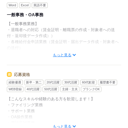
Word
Excel
英語不要
一般事務・OA事務
【一般事務業務】
・退職者への対応（賃金証明・離職票の作成・対象者への送
付・返却後データ作成））
・各種給付金申請業務（賃金証明・届出データ作成・対象者へ
の送付）
・傷病手当金申請業務（事業主証明欄の記載・書類の管理）
もっと見る
・高額医療証明や健保等級証明書の発行
・退職、育児・介護、高年齢等管理表の作成
・労働保険調定作業補佐（データ抽出・加工）
応募資格
・伝票発行業務
経験優遇
新卒・第二
20代活躍
30代活躍
60代歓迎
履歴書不要
・文書・帳票管理
・社員からの問い合せ対応（電話・メール）
WEB登録
40代活躍
50代活躍
主婦・主夫
ブランクOK
・代表電話の一次対応
【こんなスキルや経験のある方を歓迎します！】
・郵便物の仕分け
・ファイリング業務
・サポート業務
こちらのお仕事の他にも様々なエリアにてお仕事をご紹介させ
・OA操作業務
ていただいております。
・電話応対業務
もっと見る