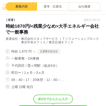
0
募集内容
選考・応募先
会社概要
キープ
ログイン
メニュー
派遣
更新日:8月7日
時給1870円/<残業少なめ>大手エネルギー会社
で一般事務
派遣会社
株式会社スタッフサービス ＩＴソリューションブロック
東京中央オフィス／東京広域オフィス
時給 1,870 円 ～
交通費全額支給
一般事務・OA事務
千代田区 / 霞ヶ関駅（徒歩5分）
即日〜 / 1ヵ月～3ヵ月
08：40～17：20休憩：12：00～…
土曜 日曜 祝日
約1分でかんたん入力