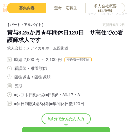
求人会社概要
0
募集内容
選考・応募先
(勤務先)
キープ
ログイン
メニュー
パート・アルバイト
更新日:5月12日
賞与3.25か月★年間休日120日 サ高住での看
護師求人です
求人会社
メディカルホーム四街道
時給 2,000 円 ～ 2,100 円
交通費一部支給
看護師・准看護師
四街道市 / 四街道駅
長期
■シフト日勤のみ■日勤8：30-17：3…
■休日制度4週8休制■年間休日数120日
約1分でかんたん入力