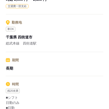
す。
交通費一部支給
◎託児所あり
・子育て中の方も安心して働くことができます。
勤務地
応募する
車OK
千葉県 四街道市
総武本線 四街道駅
期間
長期
時間
残20未満
■シフト
日勤のみ
■日勤