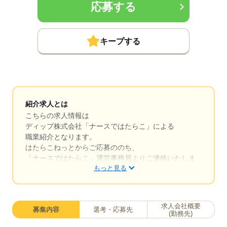
応募する
キープする
紹介求人とは
こちらの求人情報は
ディップ株式会社「ナースではたらこ」による
職業紹介となります。
はたらこねっとからご応募ののち、
「ナースではたらこ」運営事務局よりご連絡いたしま
もっと見る
す。
★職業紹介とは？
求職中の看護師さんの転職を専任の
求人会社概要
募集内容
選考・応募先
キャリアアドバイザーが入職まで無料でサポートいた
(勤務先)
します。