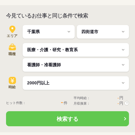
今見ているお仕事と同じ条件で検索
エリア
職種
時給
-
円
平均時給：
-
件
ヒット件数：
-
円
月収換算：
?
検索する