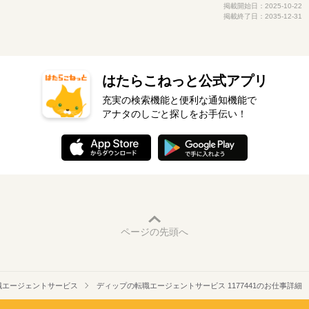
掲載開始日：2025-10-22
掲載終了日：2035-12-31
はたらこねっと公式アプリ
充実の検索機能と便利な通知機能で
アナタのしごと探しをお手伝い！
ページの先頭へ
職エージェントサービス
ディップの転職エージェントサービス 1177441のお仕事詳細