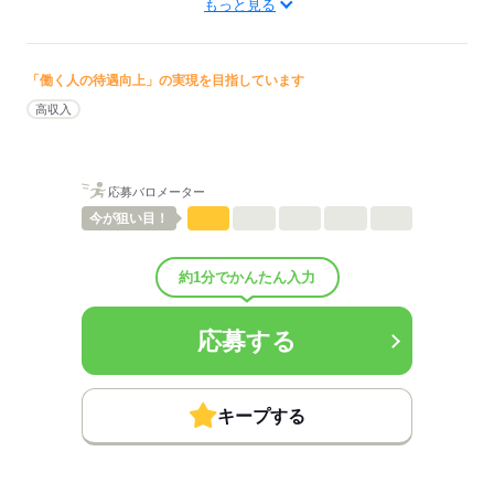
もっと見る
訪問看護
待遇・福利厚生：
■昇給：年1回
■賞与備考：なし
「働く人の待遇向上」の実現を目指しています
■退職金制度：有（勤続3年以上）
高収入
■退職金制度備考：
■受動喫煙防止措置：
敷地内禁煙
応募バロメーター
今が
狙い目！
応募する
約1分でかんたん入力
応募する
キープする