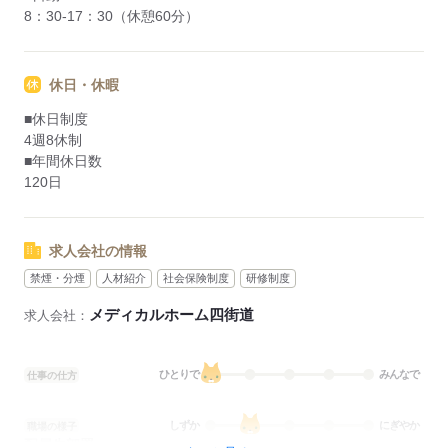
8：30-17：30（休憩60分）
休日・休暇
■休日制度
4週8休制
■年間休日数
120日
求人会社の情報
禁煙・分煙
人材紹介
社会保険制度
研修制度
メディカルホーム四街道
求人会社：
ひとりで
みんなで
仕事の仕方
しずか
にぎやか
職場の様子
配属先部署：