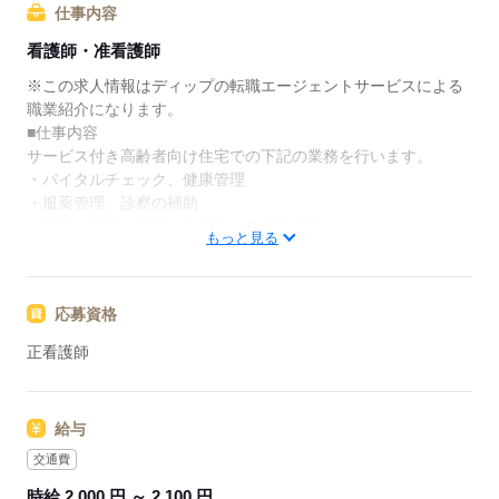
仕事内容
★ご利用メリット
看護師・准看護師
日本最大級の求人情報の中からぴったりな求人をご紹
介。
※この求人情報はディップの転職エージェントサービスによる
履歴書作成のアドバイスや面接日の調整だけでなく、
職業紹介になります。
お給料、お休み、入職時期の交渉もサポートします。
■仕事内容
サービス付き高齢者向け住宅での下記の業務を行います。
【もちろん無料】
・バイタルチェック、健康管理
費用は一切かかりません。
・服薬管理、診察の補助
・歩行、食事、排泄、入浴などの身体介助
もっと見る
■求人概要
・休み：年間120日／4週8休／残業月平均10時間
応募資格
・給与：月給29万円～30万円＋変動手当／賞与3.25ヶ月
・車通勤：可能／無料駐車場あり
正看護師
★おすすめポイント★
◎賞与3.25ヶ月
給与
・収入やモチベーションを安定させることができます。
◎年間休日120日
交通費
・仕事とプライベートのメリハリをつけて働くことができま
時給 2,000 円 ～ 2,100 円