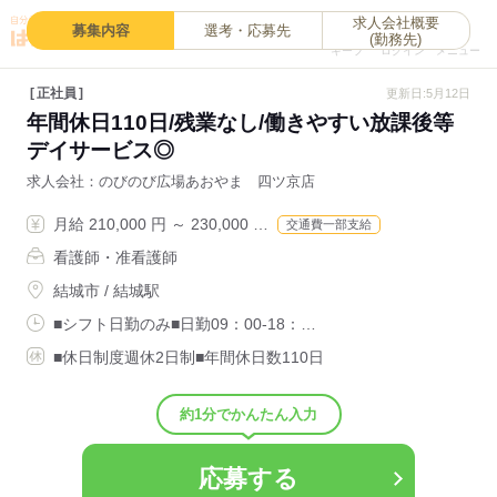
求人会社概要
0
募集内容
選考・応募先
(勤務先)
キープ
ログイン
メニュー
正社員
更新日:5月12日
年間休日110日/残業なし/働きやすい放課後等
デイサービス◎
求人会社
のびのび広場あおやま 四ツ京店
月給 210,000 円 ～ 230,000 …
交通費一部支給
看護師・准看護師
結城市 / 結城駅
■シフト日勤のみ■日勤09：00-18：…
■休日制度週休2日制■年間休日数110日
約1分でかんたん入力
応募する