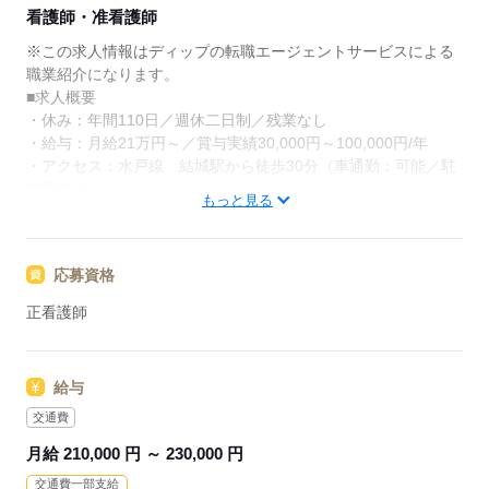
★ご利用メリット
看護師・准看護師
日本最大級の求人情報の中からぴったりな求人をご紹
介。
※この求人情報はディップの転職エージェントサービスによる
履歴書作成のアドバイスや面接日の調整だけでなく、
職業紹介になります。
お給料、お休み、入職時期の交渉もサポートします。
■求人概要
・休み：年間110日／週休二日制／残業なし
【もちろん無料】
・給与：月給21万円～／賞与実績30,000円～100,000円/年
費用は一切かかりません。
・アクセス：水戸線 結城駅から徒歩30分（車通勤：可能／駐
車場あり）
もっと見る
■業務内容ー放課後等デイサービスにて看護業務
重い知的障害と肢体不自由が重複している18歳未満の児童を対
応募資格
象に心身の療育や日常生活の支援を総合的に提供する通所型の
事業所です。
正看護師
・個別療育・遊び、学習、創作、運動、生活動作訓練などの支
援
・食事や口腔ケア、入浴や排せつの介助
給与
・送迎業務
・医療的ケア等の看護業務
交通費
月給 210,000 円 ～ 230,000 円
★おすすめポイント★
交通費一部支給
◎日勤のみ！残業なし！