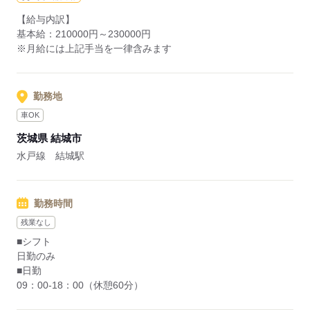
◎年間休日110日！日曜固定休み！
【給与内訳】
基本給：210000円～230000円
※月給には上記手当を一律含みます
応募する
勤務地
車OK
茨城県 結城市
水戸線 結城駅
勤務時間
残業なし
■シフト
日勤のみ
■日勤
09：00-18：00（休憩60分）