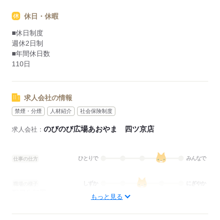
休日・休暇
■休日制度
週休2日制
■年間休日数
110日
求人会社の情報
禁煙・分煙
人材紹介
社会保険制度
のびのび広場あおやま 四ツ京店
求人会社：
ひとりで
みんなで
仕事の仕方
しずか
にぎやか
職場の様子
配属先部署：
もっと見る
看護に関する業務
待遇・福利厚生：