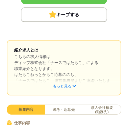
キープする
紹介求人とは
こちらの求人情報は
ディップ株式会社「ナースではたらこ」による
職業紹介となります。
はたらこねっとからご応募ののち、
「ナースではたらこ」運営事務局よりご連絡いたしま
もっと見る
す。
★職業紹介とは？
求職中の看護師さんの転職を専任の
求人会社概要
募集内容
選考・応募先
キャリアアドバイザーが入職まで無料でサポートいた
(勤務先)
します。
仕事内容