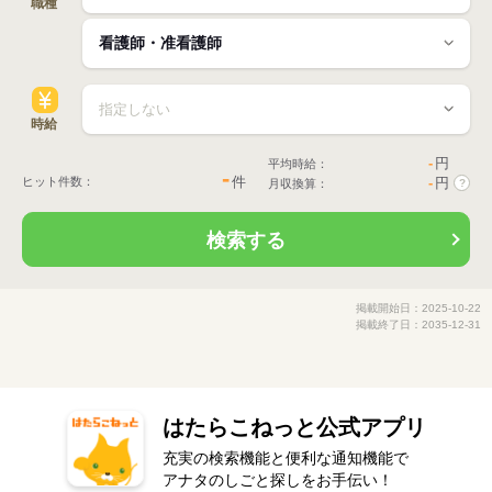
職種
時給
-
円
平均時給：
-
件
ヒット件数：
-
円
月収換算：
?
検索する
掲載開始日：2025-10-22
掲載終了日：2035-12-31
はたらこねっと公式アプリ
充実の検索機能と便利な通知機能で
アナタのしごと探しをお手伝い！