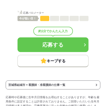
■昇給：年1回
■賞与備考：実績30,000円～100,000円/年
■その他手当：
応募バロメーター
基本給には他手当も含む
■受動喫煙防止措置：
今が
狙い目！
敷地内禁煙
約1分でかんたん入力
応募する
応募する
キープする
茨城県結城市 × 看護師・准看護師の仕事一覧
応募時や応募後に生年月日情報をお尋ねすることがありますが、年齢を雇
用条件に設定することは許容されておりません。ご回答いただいた生年月
日情報は本人確認や、労働基準法に沿った年齢かの確認に使用いたしま