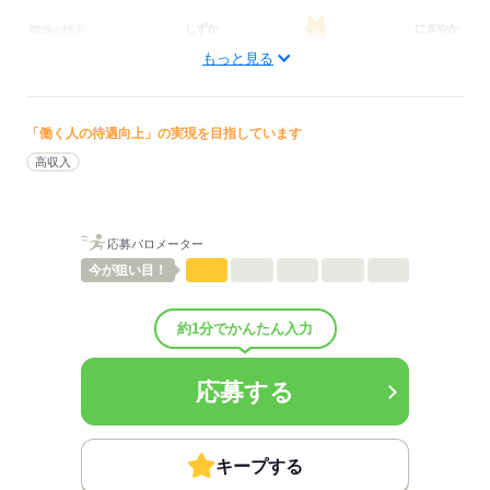
しずか
にぎやか
職場の様子
配属先部署：
もっと見る
看護に関する業務
待遇・福利厚生：
■昇給：年1回
■賞与備考：10万円～50万円（前年実績）
「働く人の待遇向上」の実現を目指しています
■退職金制度：有（勤続10年以上）
高収入
■退職金制度備考：
■その他手当：
資格手当：10,000円～12,000円
処遇手当 68,000円～76,000円
応募バロメーター
■受動喫煙防止措置：
今が
狙い目！
敷地内禁煙
約1分でかんたん入力
応募する
応募する
キープする