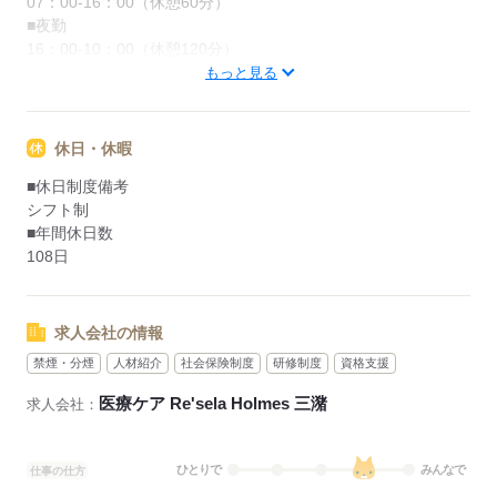
07：00-16：00（休憩60分）
■夜勤
16：00-10：00（休憩120分）
もっと見る
応募する
休日・休暇
■休日制度備考
シフト制
■年間休日数
108日
求人会社の情報
禁煙・分煙
人材紹介
社会保険制度
研修制度
資格支援
医療ケア Re'sela Holmes 三潴
求人会社：
ひとりで
みんなで
仕事の仕方