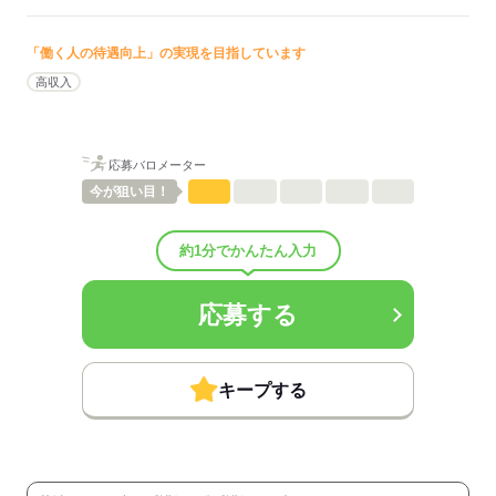
待遇・福利厚生：
■昇給：年1回
■賞与：3.5ヶ月/年
「働く人の待遇向上」の実現を目指しています
■賞与備考：昨年度実績
高収入
■退職金制度：有（勤続5年以上）
■退職金制度備考：
■その他福利厚生：
資格取得支援
応募バロメーター
研修費用補助（年に2回、上限10万円まで）
今が
狙い目！
食事手当
ミネラルウォーター飲み放題
■その他手当：
約1分でかんたん入力
◆オンコール手当7000円/回に加え
出動手当3500円/回を支給
◆最終的な給与条件は
応募する
経験や前職の給与額などに基づいて算出します
■受動喫煙防止措置：
敷地内禁煙
キープする
応募する