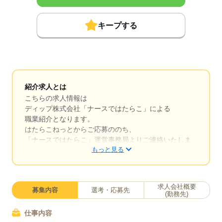
キープする
紹介求人とは
こちらの求人情報は
ディップ株式会社「ナースではたらこ」による
職業紹介となります。
はたらこねっとからご応募ののち、
「ナースではたらこ」運営事務局よりご連絡いたしま
もっと見る
す。
★職業紹介とは？
求職中の看護師さんの転職を専任の
求人会社概要
募集内容
選考・応募先
キャリアアドバイザーが入職まで無料でサポートいた
(勤務先)
します。
仕事内容