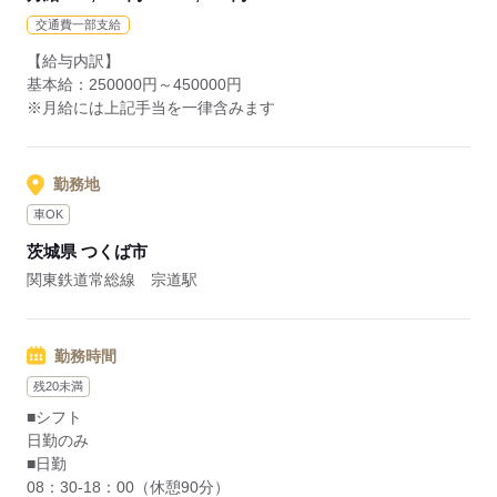
交通費一部支給
応募する
【給与内訳】
基本給：250000円～450000円
※月給には上記手当を一律含みます
勤務地
車OK
茨城県 つくば市
関東鉄道常総線 宗道駅
勤務時間
残20未満
■シフト
日勤のみ
■日勤
08：30-18：00（休憩90分）