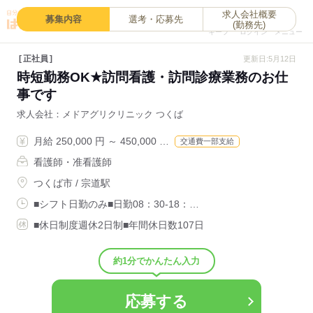
求人会社概要
0
募集内容
選考・応募先
(勤務先)
キープ
ログイン
メニュー
正社員
更新日:5月12日
時短勤務OK★訪問看護・訪問診療業務のお仕
事です
求人会社
メドアグリクリニック つくば
月給 250,000 円 ～ 450,000 …
交通費一部支給
看護師・准看護師
つくば市 / 宗道駅
■シフト日勤のみ■日勤08：30-18：…
■休日制度週休2日制■年間休日数107日
約1分でかんたん入力
応募する