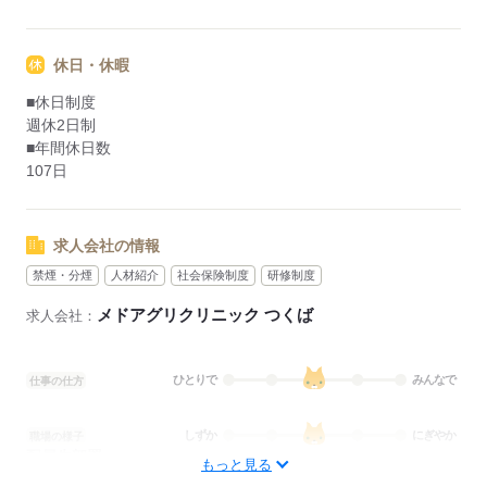
休日・休暇
■休日制度
週休2日制
■年間休日数
107日
求人会社の情報
禁煙・分煙
人材紹介
社会保険制度
研修制度
メドアグリクリニック つくば
求人会社：
ひとりで
みんなで
仕事の仕方
しずか
にぎやか
職場の様子
配属先部署：
もっと見る
訪問看護