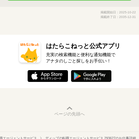
掲載開始日：2025-10-22
掲載終了日：2035-12-31
はたらこねっと公式アプリ
充実の検索機能と便利な通知機能で
アナタのしごと探しをお手伝い！
ページの先頭へ
職エージェントサービス
ディップの転職エージェントサービス 293627のお仕事詳細