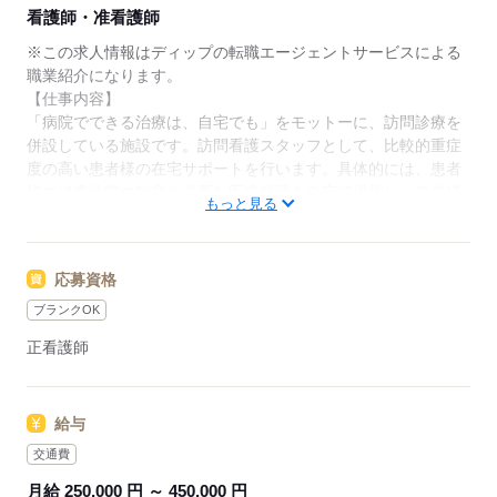
★ご利用メリット
看護師・准看護師
日本最大級の求人情報の中からぴったりな求人をご紹
介。
※この求人情報はディップの転職エージェントサービスによる
履歴書作成のアドバイスや面接日の調整だけでなく、
職業紹介になります。
お給料、お休み、入職時期の交渉もサポートします。
【仕事内容】
「病院でできる治療は、自宅でも」をモットーに、訪問診療を
【もちろん無料】
併設している施設です。訪問看護スタッフとして、比較的重症
費用は一切かかりません。
度の高い患者様の在宅サポートを行います。具体的には、患者
様の健康状態の観察や必要な医療処置を自宅で提供し、患者様
もっと見る
が安心して療養できる環境づくりをサポートします。訪問看護
を通じて、医療と日常生活の支援を密接に行い、患者様とその
ご家族の負担軽減を目指します。
応募資格
【具体的には】
ブランクOK
8：30：訪問用車両の点検、掃除
正看護師
8：45：ミーティング開始
9：00：訪問看護へ
12：00：本部へ戻り、昼休憩
給与
13：30：再び訪問看護へ
16：00：本部へ戻り、翌日の準備など
交通費
18：00：退勤
月給 250,000 円 ～ 450,000 円