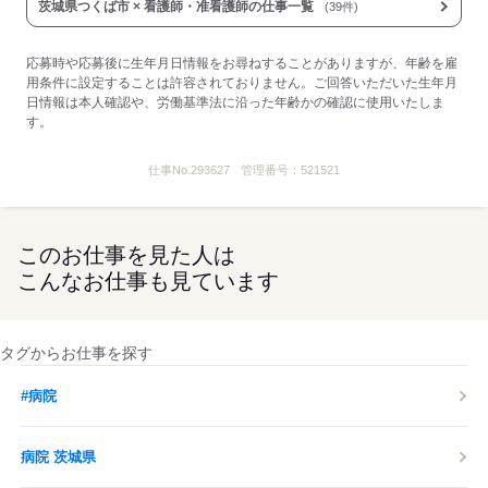
茨城県つくば市 × 看護師・准看護師の仕事一覧
(39件)
応募時や応募後に生年月日情報をお尋ねすることがありますが、年齢を雇
用条件に設定することは許容されておりません。ご回答いただいた生年月
日情報は本人確認や、労働基準法に沿った年齢かの確認に使用いたしま
す。
仕事No.
293627
管理番号：
521521
このお仕事を見た人は
こんなお仕事も見ています
タグからお仕事を探す
#病院
病院 茨城県