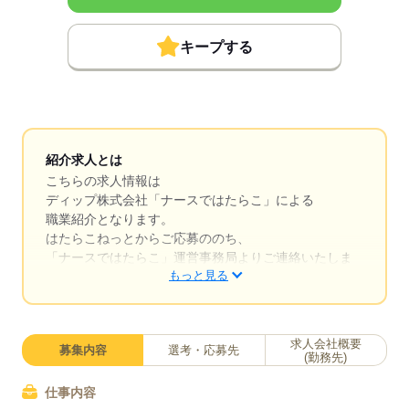
キープする
紹介求人とは
こちらの求人情報は
ディップ株式会社「ナースではたらこ」による
職業紹介となります。
はたらこねっとからご応募ののち、
「ナースではたらこ」運営事務局よりご連絡いたしま
もっと見る
す。
★職業紹介とは？
求職中の看護師さんの転職を専任の
求人会社概要
募集内容
選考・応募先
キャリアアドバイザーが入職まで無料でサポートいた
(勤務先)
します。
仕事内容