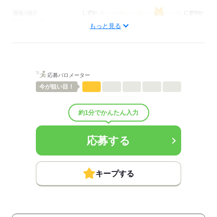
しずか
にぎやか
職場の様子
配属先部署：
もっと見る
看護に関する業務
待遇・福利厚生：
■昇給：年1回
■賞与備考：業績により支給
■退職金制度：有（勤続3年以上）
応募バロメーター
■退職金制度備考：
■その他福利厚生：
今が
狙い目！
【夜勤手当に関して】
既存施設（20名）の場合：9,000円/回
約1分でかんたん入力
増床施設（8名）の場合：7,000円/回
■その他手当：
特別手当：6,000円～25,000円
応募する
特別2手当：1,000円～2000円
※夜勤手当に関しては福利厚生に記載あり
■受動喫煙防止措置：
敷地内禁煙
キープする
応募する