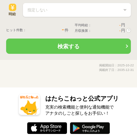
時給
-
円
平均時給：
-
件
ヒット件数：
-
円
月収換算：
?
検索する
掲載開始日：2025-10-22
掲載終了日：2035-12-31
はたらこねっと公式アプリ
充実の検索機能と便利な通知機能で
アナタのしごと探しをお手伝い！