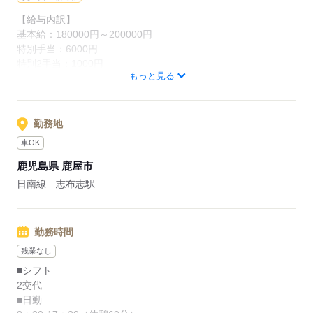
◎2交代制/残業無し
【給与内訳】
・生活リズムが安定し、プライベートも充実♪
基本給：180000円～200000円
・家事や育児とも両立しやすい環境です。
特別手当：6000円
特別2手当：1000円
もっと見る
※月給には上記手当を一律含みます
応募する
応募する
勤務地
車OK
鹿児島県 鹿屋市
日南線 志布志駅
勤務時間
残業なし
■シフト
2交代
■日勤