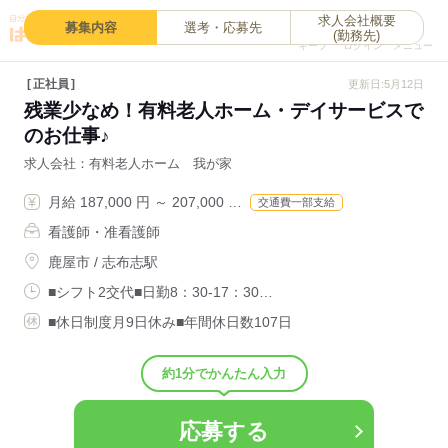
求人会社概要
0
募集内容
選考・応募先
(勤務先)
キープ
ログイン
メニュー
正社員
更新日:5月12日
残業少なめ！有料老人ホーム・デイサービスで
のお仕事♪
求人会社
有料老人ホーム 我が家
月給 187,000 円 ～ 207,000 …
交通費一部支給
看護師・准看護師
鹿屋市 / 志布志駅
■シフト2交代■日勤8：30-17：30…
■休日制度月9日休み■年間休日数107日
約1分でかんたん入力
応募する