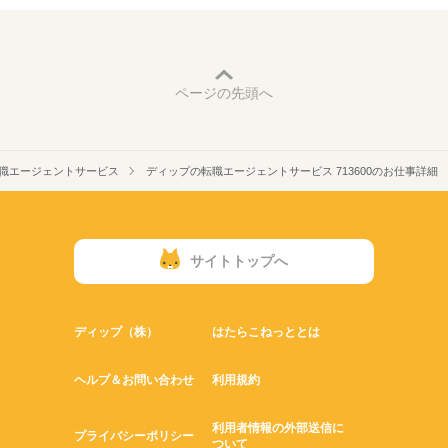
ページの先頭へ
職エージェントサービス
ディップの転職エージェントサービス 713600のお仕事詳細
サイトトップへ
ディップ（株）
はたらこねっととは
ヘルプ＆お問い合わせ
利用規約
利用者情報の外部送信に
プライバシーポリシー
ついて