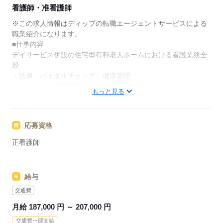
★ご利用メリット
看護師・准看護師
日本最大級の求人情報の中からぴったりな求人をご紹
介。
※この求人情報はディップの転職エージェントサービスによる
履歴書作成のアドバイスや面接日の調整だけでなく、
職業紹介になります。
お給料、お休み、入職時期の交渉もサポートします。
■仕事内容
デイサービス併設の住宅型有料老人ホームにおける看護業務全
【もちろん無料】
般
費用は一切かかりません。
・誘導、バイタルチェック、健康管理
・口腔ケア、服薬管理、診察の補助
もっと見る
・入浴、食事、排泄介助等
・送迎
※日勤帯はデイサービス、夜勤帯は有料老人ホームでの業務と
応募資格
なります
正看護師
★おすすめポイント★
◎有料、デイサービスでの兼務
・異なるケアニーズに対応するため、幅広い看護に携わりスキ
給与
ルアップが可能！
・今後需要がある分野で、経験の幅を広げられます。
交通費
・他職種と連携するため総合的なケアを提供することができま
月給 187,000 円 ～ 207,000 円
す
交通費一部支給