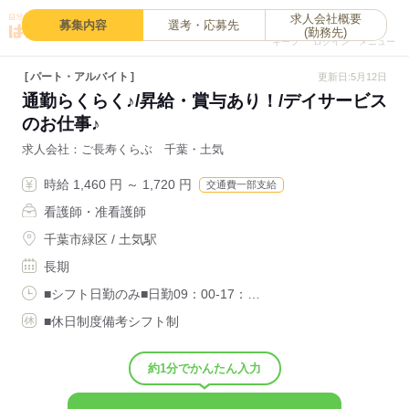
求人会社概要
0
募集内容
選考・応募先
(勤務先)
キープ
ログイン
メニュー
パート・アルバイト
更新日:5月12日
通勤らくらく♪/昇給・賞与あり！/デイサービス
のお仕事♪
求人会社
ご長寿くらぶ 千葉・土気
時給 1,460 円 ～ 1,720 円
交通費一部支給
看護師・准看護師
千葉市緑区 / 土気駅
長期
■シフト日勤のみ■日勤09：00-17：…
■休日制度備考シフト制
約1分でかんたん入力