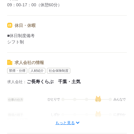
09：00-17：00（休憩60分）
休日・休暇
■休日制度備考
シフト制
求人会社の情報
禁煙・分煙
人材紹介
社会保険制度
ご長寿くらぶ 千葉・土気
求人会社：
ひとりで
みんなで
仕事の仕方
しずか
にぎやか
職場の様子
配属先部署：
もっと見る
看護に関する業務
待遇・福利厚生：