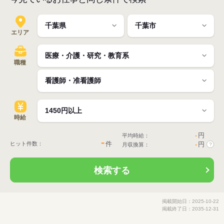
エリア
職種
時給
-
円
平均時給：
-
件
ヒット件数：
-
円
月収換算：
?
検索する
掲載開始日：2025-10-22
掲載終了日：2035-12-31