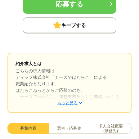
応募する
キープする
紹介求人とは
こちらの求人情報は
ディップ株式会社「ナースではたらこ」による
職業紹介となります。
はたらこねっとからご応募ののち、
「ナースではたらこ」運営事務局よりご連絡いたしま
もっと見る
す。
★職業紹介とは？
求職中の看護師さんの転職を専任の
求人会社概要
募集内容
選考・応募先
キャリアアドバイザーが入職まで無料でサポートいた
(勤務先)
します。