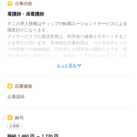
仕事内容
★ご利用メリット
看護師・准看護師
日本最大級の求人情報の中からぴったりな求人をご紹
介。
※この求人情報はディップの転職エージェントサービスによる
履歴書作成のアドバイスや面接日の調整だけでなく、
職業紹介になります。
お給料、お休み、入職時期の交渉もサポートします。
デイサービスでの看護業務は、利用者の健康をサポートするこ
とを中心に行います。具体的な仕事内容は、バイタルチェック
【もちろん無料】
や利用者への健康相談、日常的な介護業務の補助などです。医
費用は一切かかりません。
療行為が主な業務ではなく、看護師として利用者が安心して過
ごせる環境を提供することが目的となります。看護師がいるこ
もっと見る
とで、利用者やそのご家族にとっては、急な体調不良や健康に
関する不安を軽減し、安心して暮らせる体制が整います。医療
的サポートが必要な場面でも、看護師の知識と経験を活かして
応募資格
適切に対応します。また、医療行為以外にも、日々の生活支援
や介護業務にも携わり、総合的なケアを提供します。
正看護師
応募する
給与
交通費
時給 1,460 円 ～ 1,720 円