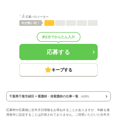
■昇給：年1回
■賞与備考：0円～30,000円
■その他手当：
応募バロメーター
資格手当：60円～120円
■受動喫煙防止措置：
今が
狙い目！
屋内禁煙
約1分でかんたん入力
応募する
応募する
キープする
千葉県千葉市緑区 × 看護師・准看護師の仕事一覧
(42件)
応募時や応募後に生年月日情報をお尋ねすることがありますが、年齢を雇
用条件に設定することは許容されておりません。ご回答いただいた生年月