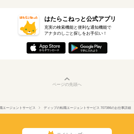
はたらこねっと公式アプリ
充実の検索機能と便利な通知機能で
アナタのしごと探しをお手伝い！
ページの先頭へ
職エージェントサービス
ディップの転職エージェントサービス 707386のお仕事詳細