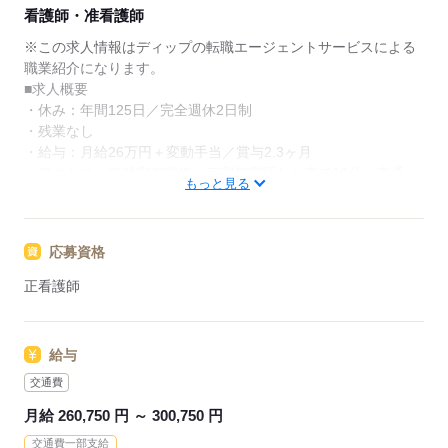
★ご利用メリット
看護師・准看護師
日本最大級の求人情報の中からぴったりな求人をご紹
介。
※この求人情報はディップの転職エージェントサービスによる
履歴書作成のアドバイスや面接日の調整だけでなく、
職業紹介になります。
お給料、お休み、入職時期の交渉もサポートします。
■求人概要
・休み：年間125日／完全週休2日制
【もちろん無料】
・残業なし
費用は一切かかりません。
・給与：月給26万円＋変動手当／賞与2.3ヶ月
・アクセス：東武宇都宮線 南宇都宮駅から車で10分（車通
もっと見る
勤：可能／駐車場あり）
■業務内容ー訪問看護ステーションでの看護業務
応募資格
・医師の指示に基づく医療行為（点滴・注射、褥瘡処置な
ど）、吸引、服薬管理など
正看護師
・症状やバイタルサインのチェック
・清潔ケア、栄養管理・ケア、排泄管理・ケア、療養環境の整
備
給与
・ターミナルケア
・介護業務、ご家族のサポート
交通費
月給 260,750 円 ～ 300,750 円
★おすすめポイント★
交通費一部支給
◎年間休日125日