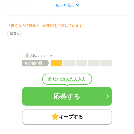
配属先部署：
もっと見る
訪問看護
待遇・福利厚生：
■昇給：年1回
■賞与：2.3ヶ月/年
「働く人の待遇向上」の実現を目指しています
■賞与備考：なし
高収入
■その他手当：
休日
夜間出勤手当5000円/件
■受動喫煙防止措置：
応募バロメーター
敷地内禁煙
今が
狙い目！
応募する
約1分でかんたん入力
応募する
キープする