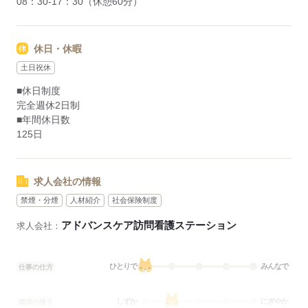
08：30-17：30（休憩60分）
休日・休暇
土日祝休
■休日制度
完全週休2日制
■年間休日数
125日
求人会社の情報
禁煙・分煙
人材紹介
社会保険制度
アドバンスケア訪問看護ステーション
求人会社：
ひとりで
みんなで
仕事の仕方
しずか
にぎやか
職場の様子