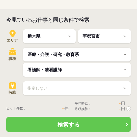
今見ているお仕事と同じ条件で検索
エリア
職種
時給
-
円
平均時給：
-
件
ヒット件数：
-
円
月収換算：
?
検索する