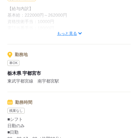
土日祝休みで残業もほとんどないのでプライベートとの両立も
【給与内訳】
ばっちりです
基本給：222000円～262000円
資格技術手当：10000円
電話当番手当：18000円
応募する
もっと見る
通信手当：2000円
食事手当：3750円
職務手当：5000円
※月給には上記手当を一律含みます
勤務地
車OK
応募する
栃木県 宇都宮市
東武宇都宮線 南宇都宮駅
勤務時間
残業なし
■シフト
日勤のみ
■日勤