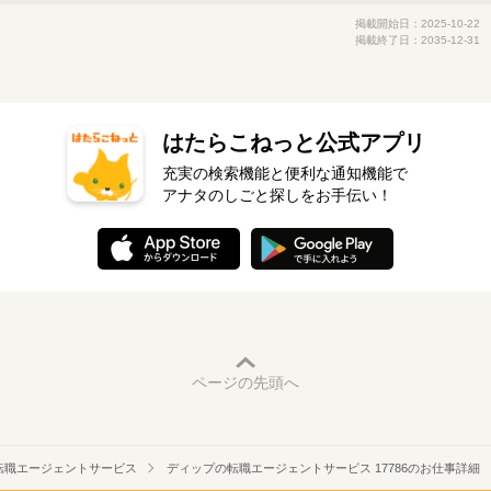
掲載開始日：2025-10-22
掲載終了日：2035-12-31
はたらこねっと公式アプリ
充実の検索機能と便利な通知機能で
アナタのしごと探しをお手伝い！
ページの先頭へ
転職エージェントサービス
ディップの転職エージェントサービス 17786のお仕事詳細