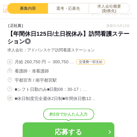
求人会社概要
0
募集内容
選考・応募先
(勤務先)
キープ
ログイン
メニュー
正社員
更新日:5月12日
【年間休日125日/土日祝休み】訪問看護ステー
ション◎
求人会社
アドバンスケア訪問看護ステーション
月給 260,750 円 ～ 300,750 …
交通費一部支給
看護師・准看護師
宇都宮市 / 南宇都宮駅
■シフト日勤のみ■日勤08：30-17：…
■休日制度完全週休2日制■年間休日数12…
約1分でかんたん入力
応募する