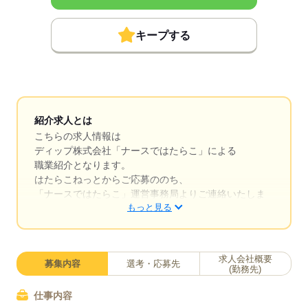
キープする
紹介求人とは
こちらの求人情報は
ディップ株式会社「ナースではたらこ」による
職業紹介となります。
はたらこねっとからご応募ののち、
「ナースではたらこ」運営事務局よりご連絡いたしま
もっと見る
す。
★職業紹介とは？
求職中の看護師さんの転職を専任の
求人会社概要
募集内容
選考・応募先
キャリアアドバイザーが入職まで無料でサポートいた
(勤務先)
します。
仕事内容