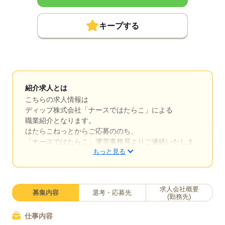
キープする
紹介求人とは
こちらの求人情報は
ディップ株式会社「ナースではたらこ」による
職業紹介となります。
はたらこねっとからご応募ののち、
「ナースではたらこ」運営事務局よりご連絡いたしま
もっと見る
す。
★職業紹介とは？
求職中の看護師さんの転職を専任の
求人会社概要
募集内容
選考・応募先
キャリアアドバイザーが入職まで無料でサポートいた
(勤務先)
します。
仕事内容