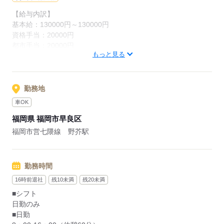
【給与内訳】
応募する
基本給：130000円～130000円
資格手当：20000円
都市手当：20000円
もっと見る
職務手当：40000円
特別手当：20000円
※月給には上記手当を一律含みます
勤務地
車OK
応募する
福岡県 福岡市早良区
福岡市営七隈線 野芥駅
勤務時間
16時前退社
残10未満
残20未満
■シフト
日勤のみ
■日勤