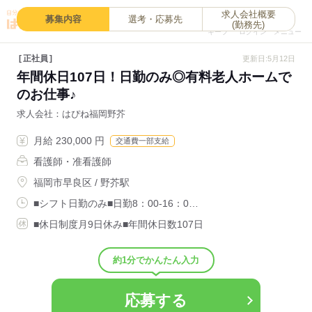
求人会社概要
0
募集内容
選考・応募先
(勤務先)
キープ
ログイン
メニュー
正社員
更新日:5月12日
年間休日107日！日勤のみ◎有料老人ホームで
のお仕事♪
求人会社
はぴね福岡野芥
月給 230,000 円
交通費一部支給
看護師・准看護師
福岡市早良区 / 野芥駅
■シフト日勤のみ■日勤8：00-16：0…
■休日制度月9日休み■年間休日数107日
約1分でかんたん入力
応募する