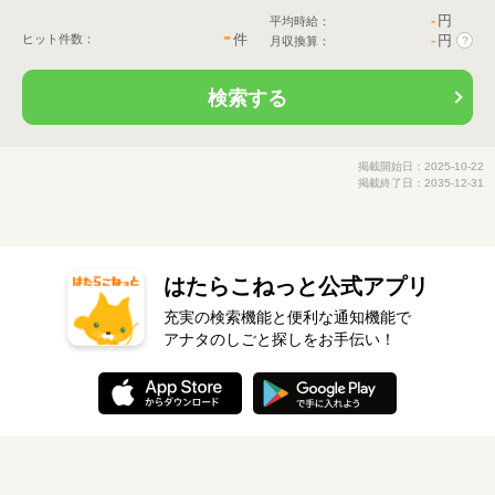
-
円
平均時給：
-
件
ヒット件数：
-
円
月収換算：
?
検索する
掲載開始日：2025-10-22
掲載終了日：2035-12-31
はたらこねっと公式アプリ
充実の検索機能と便利な通知機能で
アナタのしごと探しをお手伝い！