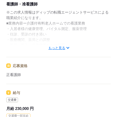
★ご利用メリット
看護師・准看護師
日本最大級の求人情報の中からぴったりな求人をご紹
介。
※この求人情報はディップの転職エージェントサービスによる
履歴書作成のアドバイスや面接日の調整だけでなく、
職業紹介になります。
お給料、お休み、入職時期の交渉もサポートします。
■業務内容ー介護付有料老人ホームでの看護業務
・入居者様の健康管理、バイタル測定、服薬管理
【もちろん無料】
・往診、受診の付き添い
費用は一切かかりません。
・医療機関、薬局との調整
・吸引、吸入、経管栄養などの処置
もっと見る
・記録の記入・作成（パソコン使用）
※定員：64名
応募資格
★おすすめポイント★
◎全室個室で利用者様の個別性に合わせた看護を提供していま
正看護師
す。
◎介護業務はありませんので、看護業務に集中することができ
ます。
給与
◎日勤帯中心のお仕事で、年間休日も107日とメリハリをつけた
勤務ができます！
交通費
◎1食355円の食事補助があるなど嬉しい福利厚生が整っていま
月給 230,000 円
す♪
交通費一部支給