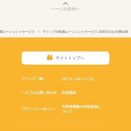
ページの先頭へ
職エージェントサービス
ディップの転職エージェントサービス 182071のお仕事詳細
サイトトップへ
ディップ（株）
はたらこねっととは
ヘルプ＆お問い合わせ
利用規約
利用者情報の外部送信に
プライバシーポリシー
ついて