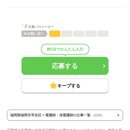
看護に関する業務
待遇・福利厚生：
■昇給：年1回
■賞与：3ヶ月/年
■賞与備考：なし
応募バロメーター
■退職金制度：有（勤続3年以上）
■退職金制度備考：
今が
狙い目！
■その他福利厚生：
・制服貸与（クリーニング代、会社負担）
約1分でかんたん入力
・食事補助あり（1食355円）
・研修制度あり
■その他手当：
応募する
資格手当：20000～30000円/月
特別手当：20000～50000円/月
■受動喫煙防止措置：
屋内禁煙
キープする
応募する
福岡県福岡市早良区 × 看護師・准看護師の仕事一覧
(22件)