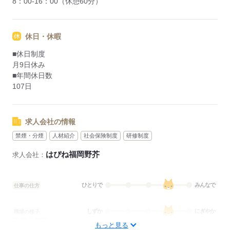
8：00-16：00（休憩60分）
休日・休暇
■休日制度
月9日休み
■年間休日数
107日
求人会社の情報
禁煙・分煙
人材紹介
社会保険制度
研修制度
はぴね福岡野芥
求人会社：
ひとりで
みんなで
仕事の仕方
しずか
にぎやか
職場の様子
配属先部署：
もっと見る