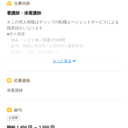
仕事内容
★ご利用メリット
看護師・准看護師
日本最大級の求人情報の中からぴったりな求人をご紹
介。
※この求人情報はディップの転職エージェントサービスによる
履歴書作成のアドバイスや面接日の調整だけでなく、
職業紹介になります。
お給料、お休み、入職時期の交渉もサポートします。
■求人概要
・休み：シフト制／残業月5時間
【もちろん無料】
・給与：時給1,450円～1,550円＋通勤手当
費用は一切かかりません。
・車通勤：可能／駐車場あり
※社会保険は労働条件により加入、有給休暇は法定通り付与
もっと見る
★おすすめポイント★
◎日勤のみ／残業ほぼなし
応募資格
・基本的にみなさん定時退勤
◎オンコール対応なし※提携機関が対応
准看護師
・仕事を家に持ち帰らなくて良いので精神的にも体力的にも負
担が軽減されやすい
◎母体安心
給与
・有料、サ高住、GH、在宅介護の事業と拠点を展開
・茨城県に本社をかまえる茨城県内で最大手の介護事業企業
交通費
時給 1,450 円 ～ 1,550 円