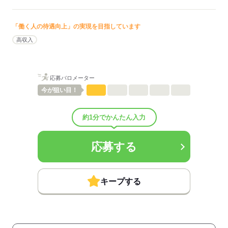
待遇・福利厚生：
■昇給：年1回
■賞与備考：なし
「働く人の待遇向上」の実現を目指しています
■受動喫煙防止措置：
高収入
敷地内禁煙
応募する
応募バロメーター
今が
狙い目！
約1分でかんたん入力
応募する
キープする