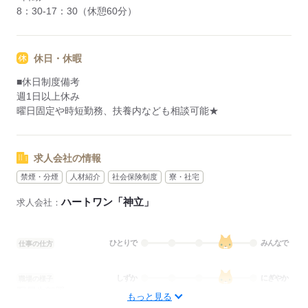
8：30-17：30（休憩60分）
休日・休暇
■休日制度備考
週1日以上休み
曜日固定や時短勤務、扶養内なども相談可能★
求人会社の情報
禁煙・分煙
人材紹介
社会保険制度
寮・社宅
ハートワン「神立」
求人会社：
ひとりで
みんなで
仕事の仕方
しずか
にぎやか
職場の様子
配属先部署：
もっと見る
看護に関する業務