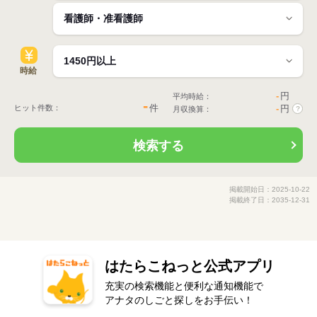
時給
-
円
平均時給：
-
件
ヒット件数：
-
円
月収換算：
?
検索する
掲載開始日：2025-10-22
掲載終了日：2035-12-31
はたらこねっと公式アプリ
充実の検索機能と便利な通知機能で
アナタのしごと探しをお手伝い！