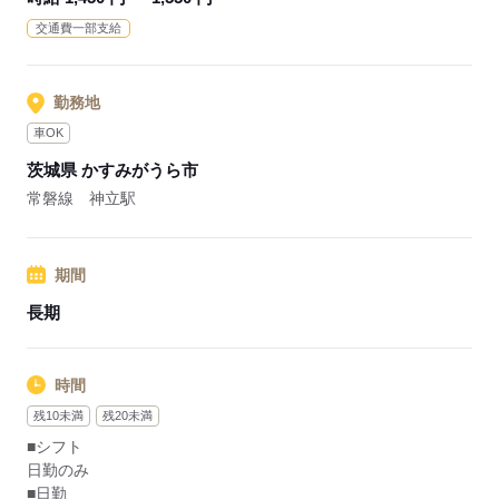
■業務内容ー有料老人ホームでの看護業務
交通費一部支給
主には健康管理
※普通自動車運転免許必須（AT限定可）
勤務地
応募する
車OK
茨城県 かすみがうら市
常磐線 神立駅
期間
長期
時間
残10未満
残20未満
■シフト
日勤のみ
■日勤