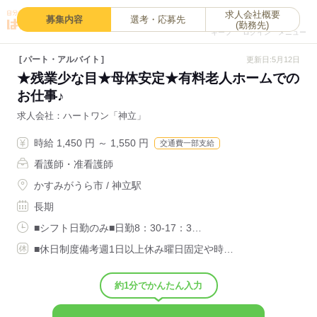
求人会社概要
0
募集内容
選考・応募先
(勤務先)
キープ
ログイン
メニュー
パート・アルバイト
更新日:5月12日
★残業少な目★母体安定★有料老人ホームでの
お仕事♪
求人会社
ハートワン「神立」
時給 1,450 円 ～ 1,550 円
交通費一部支給
看護師・准看護師
かすみがうら市 / 神立駅
長期
■シフト日勤のみ■日勤8：30-17：3…
■休日制度備考週1日以上休み曜日固定や時…
約1分でかんたん入力