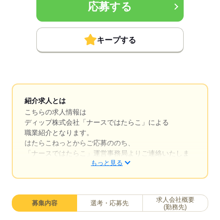
応募する
キープする
紹介求人とは
こちらの求人情報は
ディップ株式会社「ナースではたらこ」による
職業紹介となります。
はたらこねっとからご応募ののち、
「ナースではたらこ」運営事務局よりご連絡いたしま
もっと見る
す。
★職業紹介とは？
求職中の看護師さんの転職を専任の
求人会社概要
募集内容
選考・応募先
キャリアアドバイザーが入職まで無料でサポートいた
(勤務先)
します。