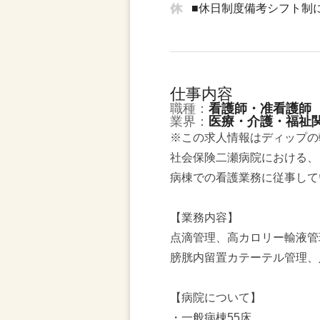
■休日制度備考シフト制
仕事内容
職種：
看護師・准看護師
業界：
医療・介護・福祉
※この求人情報はディップの
社会保険二瀬病院における、
病棟での看護業務に従事して
【業務内容】
点滴管理、高カロリー輸液管
膀胱内留置カテーテル管理、
【病院について】
・一般病棟55床