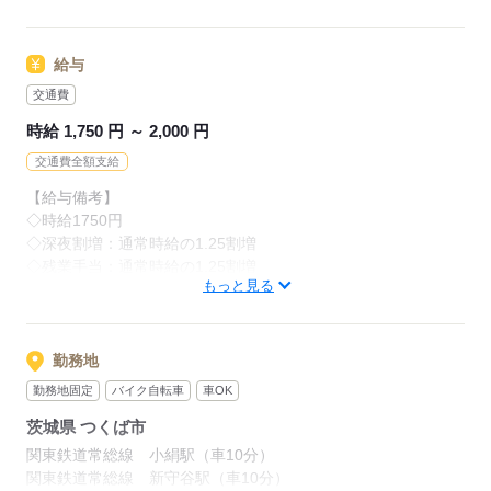
職場の見学もできますので気軽にお応募してください！
【向いてる人】
給与
・身体を動かすことが好きな方
応募する
・モクモク作業が好きな方
交通費
時給 1,750 円 ～ 2,000 円
応募する
交通費全額支給
【給与備考】
◇時給1750円
◇深夜割増：通常時給の1.25割増
◇残業手当：通常時給の1.25割増
もっと見る
【その他にも…】
〇交通費全額支給
〇マイカー勤務OK
勤務地
〇無料駐車場完備
勤務地固定
バイク自転車
車OK
〇健康診断やインフルエンザ予防接種会社負担
茨城県 つくば市
〇資格取得支援制度あり
関東鉄道常総線 小絹駅（車10分）
関東鉄道常総線 新守谷駅（車10分）