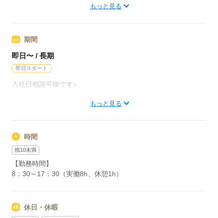
応募する
つくばエクスプレス 研究学園駅（車30分）
もっと見る
応募する
期間
即日〜 / 長期
即日スタート
入社日相談可能です♪
もっと見る
即日からでも翌月からでも勤務可能！
気軽にご相談ください☆
時間
応募する
残10未満
【勤務時間】
8：30～17：30（実働8h、休憩1h）
休日・休暇