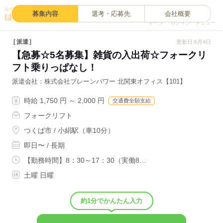
0
募集内容
選考・応募先
会社概要
キープ
ログイン
メニュー
派遣
更新日:6月4日
【急募☆5名募集】雑貨の入出荷☆フォークリ
フト乗りっぱなし！
派遣会社
株式会社ブレーンパワー 北関東オフィス【101】
時給 1,750 円 ～ 2,000 円
交通費全額支給
フォークリフト
つくば市 / 小絹駅（車10分）
即日〜 / 長期
【勤務時間】8：30～17：30（実働8…
土曜 日曜
約1分でかんたん入力