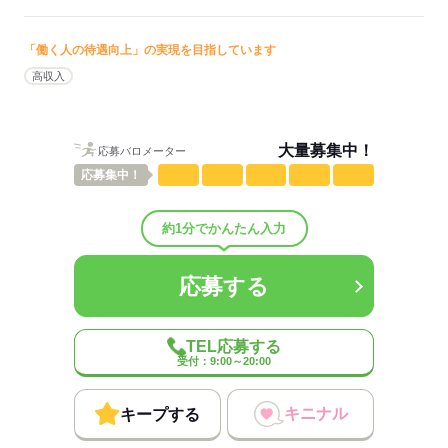
応募する
「働く人の待遇向上」の実現を目指しています
高収入
大量募集中！
応募バロメーター
応募
集中！
約1分でかんたん入力
応募する
TEL応募する
受付：9:00～20:00
キニナル
キープする