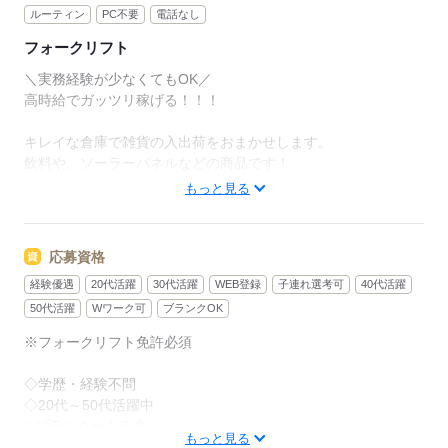
ルーティン
PC不要
電話なし
フォークリフト
＼実務経験が少なくてもOK／
高時給でガッツリ稼げる！！！
キレイな倉庫で雑貨の入出荷をおまかせします。
飲料や、ソーラーパネルなどの商品です！
基本的にフォークリフトに乗りっぱなしです！
もっと見る
【おすすめポイント】
応募資格
◎完全週休2日制
経験優遇
20代活躍
30代活躍
WEB登録
子連れ選考可
40代活躍
⇒必ず連休が取れるのでプライベートとの両立もばっちり！
◎車通勤OK
50代活躍
Wワーク可
ブランクOK
⇒無料駐車場も完備！
※フォークリフト免許必須
◎交通費全額支給
⇒実費相当支給しております。
◇学歴・経験不問
◎社会保険完備
◇20代～50代活躍中
⇒入社初日から社会保険にも加入できます♪
◇ブランクがある方
もっと見る
◇前職問いません