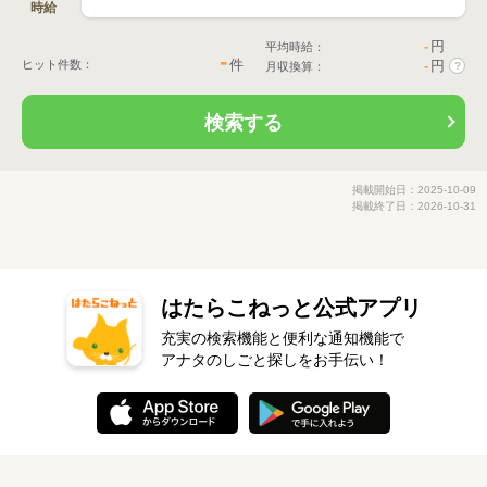
時給
-
円
平均時給：
-
件
ヒット件数：
-
円
月収換算：
?
検索する
掲載開始日：2025-10-09
掲載終了日：2026-10-31
はたらこねっと公式アプリ
充実の検索機能と便利な通知機能で
アナタのしごと探しをお手伝い！