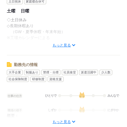
土日祝休
家庭都合休可
土曜
日曜
◇土日休み
◇長期休暇あり
（GW・夏季休暇・年末年始）
※工場カレンダーによる
◇有給休暇
もっと見る
◇連休取得可能
勤務先の情報
応募する
大手企業
制服あり
禁煙・分煙
社員食堂
派遣活躍中
少人数
社会保険制度
研修制度
資格支援
ひとりで
みんなで
仕事の仕方
しずか
にぎやか
職場の様子
概要：
業界
メーカー関連
もっと見る