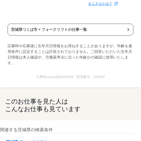
キニナルとは？
茨城県つくば市 × フォークリフトの仕事一覧
応募時や応募後に生年月日情報をお尋ねすることがありますが、年齢を雇
用条件に設定することは許容されておりません。ご回答いただいた生年月
日情報は本人確認や、労働基準法に沿った年齢かの確認に使用いたしま
す。
仕事No.
kuwafl20260604
管理番号：
505425
このお仕事を見た人は
こんなお仕事も見ています
関連する茨城県の検索条件