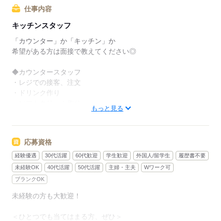
でも、いきなりフルタイムは
仕事内容
ちょっと不安…？
キッチンスタッフ
マクドナルドなら週1日からでもOK。
「カウンター」か「キッチン」か
午前中に数時間でもOK。
希望がある方は面接で教えてください◎
さらに、シフト提出は1週間ごと！
◆カウンタースタッフ
日々の子どもとのふれあいタイム、
・レジでの接客、注文
授業参観や運動会などの学校行事、
・ドリンク作り
子育て仲間とランチやお買い物。
・ソフトクリーム作り
もっと見る
たくさんの予定も、余裕を持って
・商品のお渡し
スケジュールを組めますよ。
・店内清掃
応募資格
最初はカウンターでの注文受付から。
全店統一の分かりやすい
タッチパネル式のレジで
経験優遇
30代活躍
60代歓迎
学生歓迎
外国人/留学生
履歴書不要
マニュアルを用意しています
操作は商品を選んでタッチするだけ◎
未経験OK
40代活躍
50代活躍
主婦・主夫
Wワーク可
￣￣￣￣￣￣￣￣￣￣￣￣￣￣
ブランクOK
初めはオリエンテーションで
接客ルールなどをお勉強。
未経験の方も大歓迎！
◆キッチンでの調理
その後、トレーナーと一緒に
・ハンバーガーやポテトの調理
カウンターデビュー。
＜ひとつでも当てはまる方、ぜひ＞
・資材の補充