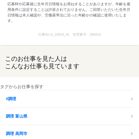
応募時や応募後に生年月日情報をお尋ねすることがありますが、年齢を雇
用条件に設定することは許容されておりません。ご回答いただいた生年月
◆食事補助あり
日情報は本人確認や、労働基準法に沿った年齢かの確認に使用いたしま
…マクドナルドのメニューが
す。
全て30％OFF！セットも単品も！
◆前給制度あり
仕事No.
H_16534_AL
管理番号：
385814
…働いた分の一部を
お給料日前にもらえちゃいます！
最短で翌日の振込が可能♪
このお仕事を見た人は
◆クルーだけの割引制度あり
こんなお仕事も見ています
…本・CDも割引で購入できる特典等
※店舗によっては実施していないものもあります。
タグからお仕事を探す
【コロナ感染拡大防止の取り組み】
・マスクの従業員配布
#調理
・手洗いの徹底（最低1時間に1回）
・勤務開始前の検温
調理 富山県
・アルコール消毒液の設置 など
お客様、従業員をはじめ全ての
調理 高岡市
皆様の安全を最優先し、