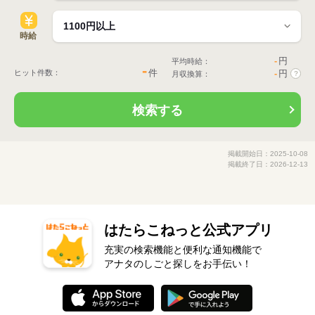
時給
-
円
平均時給：
-
件
ヒット件数：
-
円
月収換算：
?
検索する
掲載開始日：2025-10-08
掲載終了日：2026-12-13
はたらこねっと公式アプリ
充実の検索機能と便利な通知機能で
アナタのしごと探しをお手伝い！