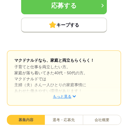
応募する
キープする
マクドナルドなら、家庭と両立もらくらく！
子育てと仕事を両立したい方。
家庭が落ち着いてきた40代・50代の方。
マクドナルドでは
主婦（夫）さん一人ひとりの家庭事情に
あわせた働きやすい環境があります！
もっと見る
シフトの組みやすさ、バツグン
￣￣￣￣￣￣￣￣￣￣￣￣￣￣
募集内容
選考・応募先
会社概要
子どもが保育園にあがり一段落。
ひさびさにお仕事しようかな？