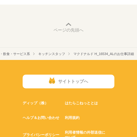
ページの先頭へ
・飲食・サービス系
キッチンスタッフ
マクドナルド H_16534_ALのお仕事詳細
サイトトップへ
ディップ（株）
はたらこねっととは
ヘルプ＆お問い合わせ
利用規約
利用者情報の外部送信に
プライバシーポリシー