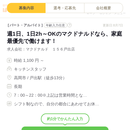
0
募集内容
選考・応募先
会社概要
キープ
ログイン
メニュー
パート・アルバイト
?
更新日:8月7日
年齢入力任意
週1日、1日2h～OKのマクドナルドなら、家庭
最優先で働けます！
求人会社
マクドナルド １５６戸出店
時給 1,100 円 ～
キッチンスタッフ
高岡市 / 戸出駅（徒歩13分）
長期
7：00～22：00※上記は営業時間とな…
シフト制なので、自分の都合にあわせてお休…
約1分でかんたん入力