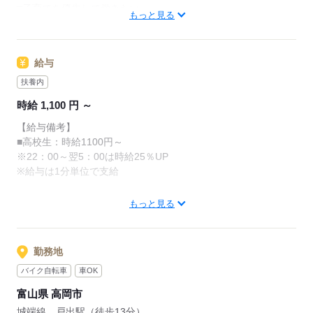
□子育てを優先して働きたい
・清掃
もっと見る
レジのメニューは写真付き！
□シフトを自由に組めるとうれしい
最初は覚えきれなくても、
□働くのはかなりひさびさ or 初めて
調理にはすべてマニュアルあり◎
あせらず探せば大丈夫。
□テキパキ動くのは得意な方かも
その通りに作ればOKなので
給与
□よく知ってるお店だと安心
料理をしたことがない人でも
先輩からのメッセージ
サクサク覚えられます。
扶養内
朝～昼の時間帯は
誰がクルーとして働いても「仕事がわかりやすい」
時給 1,100 円 ～
主婦（夫）さんが多数活躍中。
そんな環境を目指しています
応募する
【給与備考】
「お客さまと接するうちに笑顔が増えた」
■高校生：時給1100円～
単純に「マクドナルドのメニュー、特にポテトが好き
「カラダを動かしてリフレッシュできる」
※22：00～翌5：00は時給25％UP
で！笑」
と、好評です。
※給与は1分単位で支給
なんてきっかけで応募してくれる方もたくさんいるの
ちょうどいい息抜きにもなりますよ！
で
マクドナルドでは1分単位でお給料を計算する分給制度をとって
気楽に来てくださいね！
もっと見る
いるので、無駄なく働けます！
応募する
勤務時はマクドナルド商品が約30％オフです！！
年に2回昇給の機会もあります！
勤務地
バイク自転車
車OK
応募する
富山県 高岡市
城端線 戸出駅（徒歩13分）