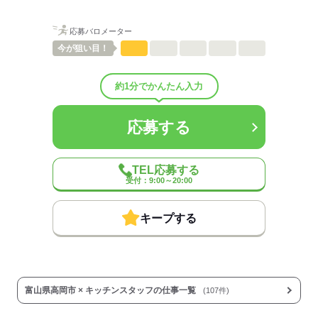
応募バロメーター
ひとりで
みんなで
仕事の仕方
今が
狙い目！
しずか
にぎやか
職場の様子
配属先部署：
約1分でかんたん入力
男女比
（男4：女6）
待遇・福利厚生：
応募する
◆制服貸与
◆社会保険あり
◆全店舗完全禁煙
◆副業・WワークOK
TEL応募する
◆昇給あり
受付：9:00～20:00
◆扶養内勤務OK
キープする
◆研修あり
…全てのクルーを対象とした
研修を行っています。
オリエンテーション後、あなたの
成長に合わせてトレーニングを実施。
1ヶ月を目途に、職場に溶け込めたか、
富山県高岡市 × キッチンスタッフの仕事一覧
(107件)
仕事に慣れたかどうかを確認します。
※時給変動なし。