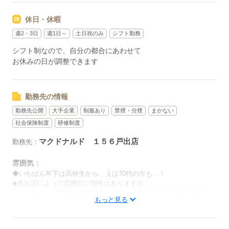
シフトは1週間毎の自己申告制
忙しい方も、予定に合わせて働けます♪
休日・休暇
週2・3日
週1日～
土日祝のみ
シフト勤務
応募する
シフト制なので、自分の都合にあわせて
お休みの日が調整できます
勤務先の情報
勤務先公開
大手企業
制服あり
禁煙・分煙
まかない
社会保険制度
研修制度
マクドナルド １５６戸出店
勤務先：
雰囲気：
◆いちばん年下は高校生から、上は70代の方も…！
◆各お店によって雰囲気に個性はありますが、
クルーとして共通の仕事マニュアル・ホスピタリティがあるの
もっと見る
で、
歳関係なく仕事を教えあえるのが特徴です。
男性
女性
男女の割合