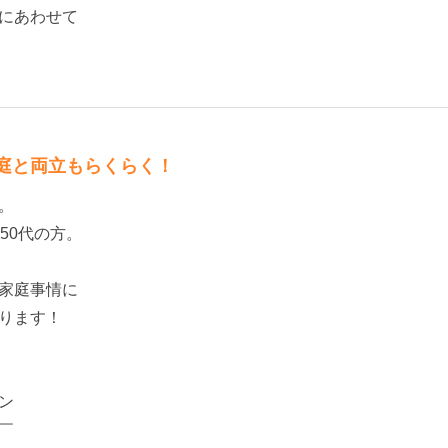
にあわせて
庭と両立もらくらく！
。
50代の方。
家庭事情に
ります！
ン
￣