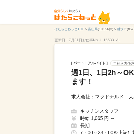
はたらこねっとTOP
>
富山県
(10,556件) >
射水市
(857
更新日：7月31日
お仕事No.H_16533_AL
[ パート・アルバイト ]
年齢入力任
週1日、1日2h～
ます！
求人会社：マクドナルド 大
キッチンスタッフ
時給 1,065 円 ～
長期
7：00～23：00※上