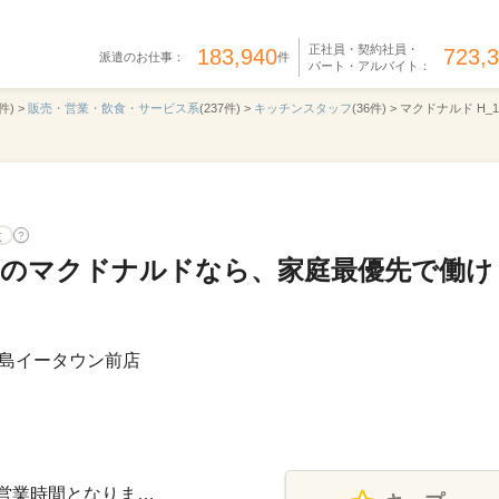
正社員・契約社員・
183,940
723,
派遣のお仕事：
件
パート・アルバイト：
件) >
販売・営業・飲食・サービス系
(237件) >
キッチンスタッフ
(36件) >
マクドナルド H_1
意
?
OKのマクドナルドなら、家庭最優先で働け
島イータウン前店
記は営業時間となりま…