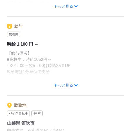
□子育てを優先して働きたい
・清掃
もっと見る
レジのメニューは写真付き！
□シフトを自由に組めるとうれしい
最初は覚えきれなくても、
□働くのはかなりひさびさ or 初めて
調理にはすべてマニュアルあり◎
あせらず探せば大丈夫。
□テキパキ動くのは得意な方かも
その通りに作ればOKなので
給与
□よく知ってるお店だと安心
料理をしたことがない人でも
先輩からのメッセージ
サクサク覚えられます。
扶養内
朝～昼の時間帯は
誰がクルーとして働いても「仕事がわかりやすい」
時給 1,100 円 ～
主婦（夫）さんが多数活躍中。
そんな環境を目指しています
応募する
【給与備考】
「お客さまと接するうちに笑顔が増えた」
■高校生：時給1052円～
単純に「マクドナルドのメニュー、特にポテトが好き
「カラダを動かしてリフレッシュできる」
※22：00～翌5：00は時給25％UP
で！笑」
と、好評です。
※給与は1分単位で支給
なんてきっかけで応募してくれる方もたくさんいるの
ちょうどいい息抜きにもなりますよ！
で
土日祝日は時給100円アップ！！週末は効率的に働けます！！
気楽に来てくださいね！
もっと見る
応募する
しかもマクドナルドは1分単位でお給料を計算しますの
で、無駄なく働けます！
勤務地
トレーナー、マネージャー等への昇進での時給UPもあります。
バイク自転車
車OK
勤務日はマクドナルド商品が約30％オフです！
山梨県 笛吹市
中央本線 石和温泉駅（車4分）