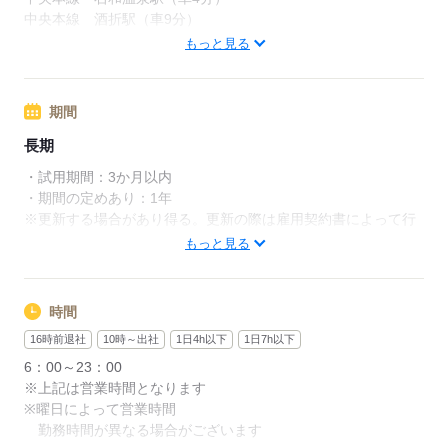
応募する
中央本線 酒折駅（車9分）
中央本線 春日居町駅（車11分）
もっと見る
応募する
期間
長期
・試用期間：3か月以内
・期間の定めあり：1年
※更新する場合があり得る。更新の際は雇用契約書によって行
う。
もっと見る
応募する
時間
16時前退社
10時～出社
1日4h以下
1日7h以下
6：00～23：00
※上記は営業時間となります
※曜日によって営業時間
勤務時間が異なる場合がございます