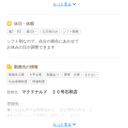
もっと見る
週1日～、1日2h～OK！
シフトは1週間毎の自己申告制
忙しい方も、予定に合わせて働けます♪
休日・休暇
週2・3日
週1日～
土日祝のみ
シフト勤務
応募する
シフト制なので、自分の都合にあわせて
お休みの日が調整できます
勤務先の情報
勤務先公開
大手企業
制服あり
禁煙・分煙
まかない
社会保険制度
研修制度
マクドナルド ２０号石和店
勤務先：
雰囲気：
◆いちばん年下は高校生から、上は70代の方も…！
◆各お店によって雰囲気に個性はありますが、
クルーとして共通の仕事マニュアル・ホスピタリティがあるの
もっと見る
で、