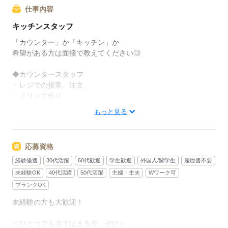
でも、いきなりフルタイムは
仕事内容
ちょっと不安…？
キッチンスタッフ
マクドナルドなら週1日からでもOK。
「カウンター」か「キッチン」か
午前中に数時間でもOK。
希望がある方は面接で教えてください◎
さらに、シフト提出は1週間ごと！
◆カウンタースタッフ
日々の子どもとのふれあいタイム、
・レジでの接客、注文
授業参観や運動会などの学校行事、
・ドリンク作り
子育て仲間とランチやお買い物。
・ソフトクリーム作り
もっと見る
たくさんの予定も、余裕を持って
・商品のお渡し
スケジュールを組めますよ。
・店内清掃
応募資格
最初はカウンターでの注文受付から。
全店統一の分かりやすい
タッチパネル式のレジで
経験優遇
30代活躍
60代歓迎
学生歓迎
外国人/留学生
履歴書不要
マニュアルを用意しています
操作は商品を選んでタッチするだけ◎
未経験OK
40代活躍
50代活躍
主婦・主夫
Wワーク可
￣￣￣￣￣￣￣￣￣￣￣￣￣￣
ブランクOK
初めはオリエンテーションで
接客ルールなどをお勉強。
未経験の方も大歓迎！
◆キッチンでの調理
その後、トレーナーと一緒に
・ハンバーガーやポテトの調理
カウンターデビュー。
＜ひとつでも当てはまる方、ぜひ＞
・資材の補充