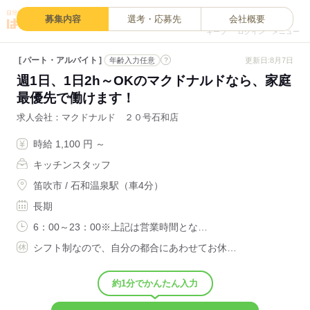
0
募集内容
選考・応募先
会社概要
キープ
ログイン
メニュー
パート・アルバイト
?
更新日:8月7日
年齢入力任意
週1日、1日2h～OKのマクドナルドなら、家庭
最優先で働けます！
求人会社
マクドナルド ２０号石和店
時給 1,100 円 ～
キッチンスタッフ
笛吹市 / 石和温泉駅（車4分）
長期
6：00～23：00※上記は営業時間とな…
シフト制なので、自分の都合にあわせてお休…
約1分でかんたん入力