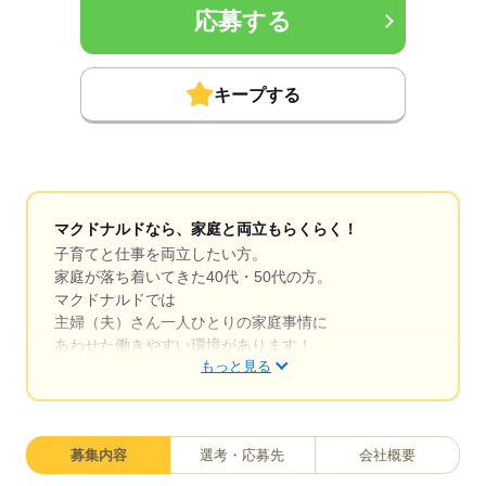
応募する
キープする
マクドナルドなら、家庭と両立もらくらく！
子育てと仕事を両立したい方。
家庭が落ち着いてきた40代・50代の方。
マクドナルドでは
主婦（夫）さん一人ひとりの家庭事情に
あわせた働きやすい環境があります！
もっと見る
シフトの組みやすさ、バツグン
￣￣￣￣￣￣￣￣￣￣￣￣￣￣
募集内容
選考・応募先
会社概要
子どもが保育園にあがり一段落。
ひさびさにお仕事しようかな？