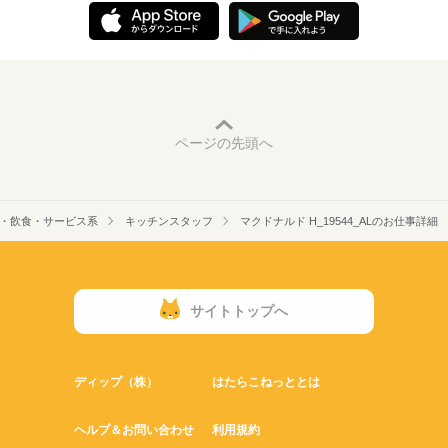
ページの先頭へ
・飲食・サービス系
キッチンスタッフ
マクドナルド H_19544_ALのお仕事詳細
サイトトップへ
ディップ（株）
はたらこねっととは
ヘルプ＆お問い合わせ
利用規約