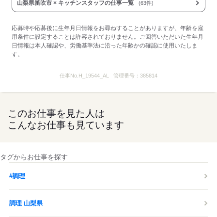
1ヶ月を目途に、職場に溶け込めたか、
山梨県笛吹市 × キッチンスタッフの仕事一覧
(63件)
仕事に慣れたかどうかを確認します。
※時給変動なし。
応募時や応募後に生年月日情報をお尋ねすることがありますが、年齢を雇
用条件に設定することは許容されておりません。ご回答いただいた生年月
◆食事補助あり
日情報は本人確認や、労働基準法に沿った年齢かの確認に使用いたしま
…マクドナルドのメニューが
す。
全て30％OFF！セットも単品も！
◆前給制度あり
仕事No.
H_19544_AL
管理番号：
385814
…働いた分の一部を
お給料日前にもらえちゃいます！
最短で翌日の振込が可能♪
このお仕事を見た人は
◆クルーだけの割引制度あり
こんなお仕事も見ています
…本・CDも割引で購入できる特典等
※店舗によっては実施していないものもあります。
タグからお仕事を探す
【コロナ感染拡大防止の取り組み】
・マスクの従業員配布
#調理
・手洗いの徹底（最低1時間に1回）
・勤務開始前の検温
調理 山梨県
・アルコール消毒液の設置 など