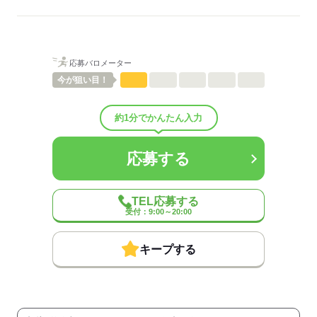
歳関係なく仕事を教えあえるのが特徴です。
男性
女性
男女の割合
応募バロメーター
ひとりで
みんなで
仕事の仕方
今が
狙い目！
しずか
にぎやか
職場の様子
配属先部署：
約1分でかんたん入力
男女比
（男4：女6）
待遇・福利厚生：
応募する
◆制服貸与
◆社会保険あり
◆全店舗完全禁煙
◆副業・WワークOK
TEL応募する
◆昇給あり
受付：9:00～20:00
◆扶養内勤務OK
キープする
◆研修あり
…全てのクルーを対象とした
研修を行っています。
オリエンテーション後、あなたの
成長に合わせてトレーニングを実施。