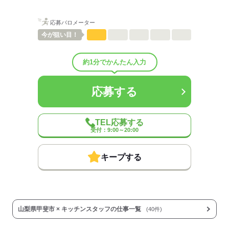
応募バロメーター
ひとりで
みんなで
仕事の仕方
今が
狙い目！
しずか
にぎやか
職場の様子
配属先部署：
約1分でかんたん入力
男女比
（男4：女6）
待遇・福利厚生：
応募する
◆制服貸与
◆社会保険あり
◆全店舗完全禁煙
◆副業・WワークOK
TEL応募する
◆昇給あり
受付：9:00～20:00
◆扶養内勤務OK
キープする
◆研修あり
…全てのクルーを対象とした
研修を行っています。
オリエンテーション後、あなたの
成長に合わせてトレーニングを実施。
1ヶ月を目途に、職場に溶け込めたか、
山梨県甲斐市 × キッチンスタッフの仕事一覧
(40件)
仕事に慣れたかどうかを確認します。
※時給変動なし。