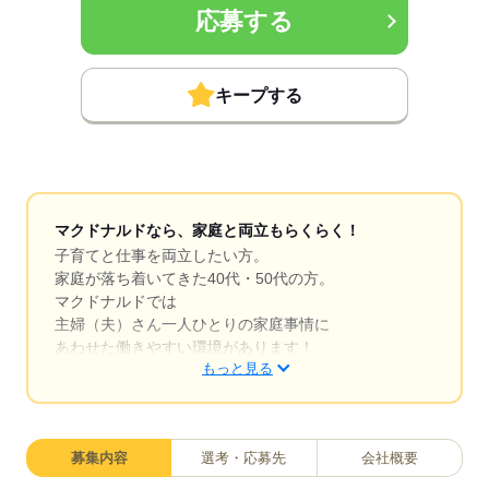
応募する
キープする
マクドナルドなら、家庭と両立もらくらく！
子育てと仕事を両立したい方。
家庭が落ち着いてきた40代・50代の方。
マクドナルドでは
主婦（夫）さん一人ひとりの家庭事情に
あわせた働きやすい環境があります！
もっと見る
シフトの組みやすさ、バツグン
￣￣￣￣￣￣￣￣￣￣￣￣￣￣
募集内容
選考・応募先
会社概要
子どもが保育園にあがり一段落。
ひさびさにお仕事しようかな？