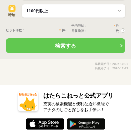
時給
-
円
平均時給：
-
件
ヒット件数：
-
円
月収換算：
?
検索する
掲載開始日：2025-10-01
掲載終了日：2026-12-13
はたらこねっと公式アプリ
充実の検索機能と便利な通知機能で
アナタのしごと探しをお手伝い！