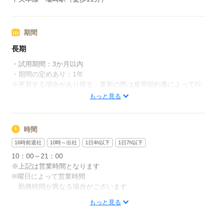
応募する
期間
長期
・試用期間：3か月以内
・期間の定めあり：1年
※更新する場合があり得る。更新の際は雇用契約書によって行
う。
もっと見る
応募する
時間
16時前退社
10時～出社
1日4h以下
1日7h以下
10：00～21：00
※上記は営業時間となります
※曜日によって営業時間
勤務時間が異なる場合がございます
もっと見る
週1日～、1日2h～OK！