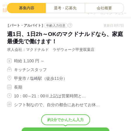
0
募集内容
選考・応募先
会社概要
キープ
ログイン
メニュー
パート・アルバイト
?
更新日:8月7日
年齢入力任意
週1日、1日2h～OKのマクドナルドなら、家庭
最優先で働けます！
求人会社
マクドナルド ラザウォーク甲斐双葉店
時給 1,100 円 ～
キッチンスタッフ
甲斐市 / 塩崎駅（徒歩11分）
長期
10：00～21：00※上記は営業時間と…
シフト制なので、自分の都合にあわせてお休…
約1分でかんたん入力