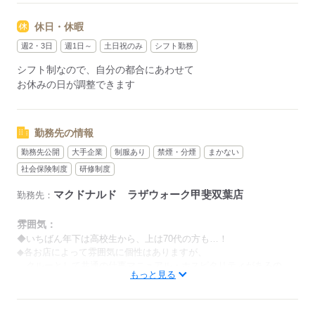
シフトは1週間毎の自己申告制
忙しい方も、予定に合わせて働けます♪
休日・休暇
週2・3日
週1日～
土日祝のみ
シフト勤務
応募する
シフト制なので、自分の都合にあわせて
お休みの日が調整できます
勤務先の情報
勤務先公開
大手企業
制服あり
禁煙・分煙
まかない
社会保険制度
研修制度
マクドナルド ラザウォーク甲斐双葉店
勤務先：
雰囲気：
◆いちばん年下は高校生から、上は70代の方も…！
◆各お店によって雰囲気に個性はありますが、
クルーとして共通の仕事マニュアル・ホスピタリティがあるの
もっと見る
で、
歳関係なく仕事を教えあえるのが特徴です。
男性
女性
男女の割合