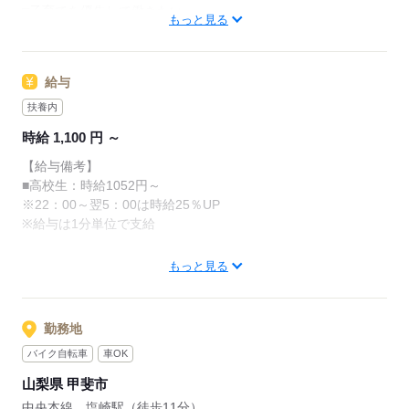
□子育てを優先して働きたい
・清掃
もっと見る
レジのメニューは写真付き！
□シフトを自由に組めるとうれしい
最初は覚えきれなくても、
□働くのはかなりひさびさ or 初めて
調理にはすべてマニュアルあり◎
あせらず探せば大丈夫。
□テキパキ動くのは得意な方かも
その通りに作ればOKなので
給与
□よく知ってるお店だと安心
料理をしたことがない人でも
先輩からのメッセージ
サクサク覚えられます。
扶養内
朝～昼の時間帯は
誰がクルーとして働いても「仕事がわかりやすい」
時給 1,100 円 ～
主婦（夫）さんが多数活躍中。
そんな環境を目指しています
応募する
【給与備考】
「お客さまと接するうちに笑顔が増えた」
■高校生：時給1052円～
単純に「マクドナルドのメニュー、特にポテトが好き
「カラダを動かしてリフレッシュできる」
※22：00～翌5：00は時給25％UP
で！笑」
と、好評です。
※給与は1分単位で支給
なんてきっかけで応募してくれる方もたくさんいるの
ちょうどいい息抜きにもなりますよ！
で
（土）（日）（祝）は時給50円アップ！！！
気楽に来てくださいね！
もっと見る
ガンガン働きましょう（∩´∀｀）∩
応募する
給与は1分単位で計算しますので無駄なく働けます！
年に2回昇給の機会あり。
勤務地
トレーナー等の昇進で時給アップもあります！
バイク自転車
車OK
勤務時はマクドナルド商品が約30％OFFです（ ＊´艸｀）
山梨県 甲斐市
中央本線 塩崎駅（徒歩11分）