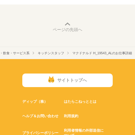
ページの先頭へ
・飲食・サービス系
キッチンスタッフ
マクドナルド H_19543_ALのお仕事詳細
サイトトップへ
ディップ（株）
はたらこねっととは
ヘルプ＆お問い合わせ
利用規約
利用者情報の外部送信に
プライバシーポリシー