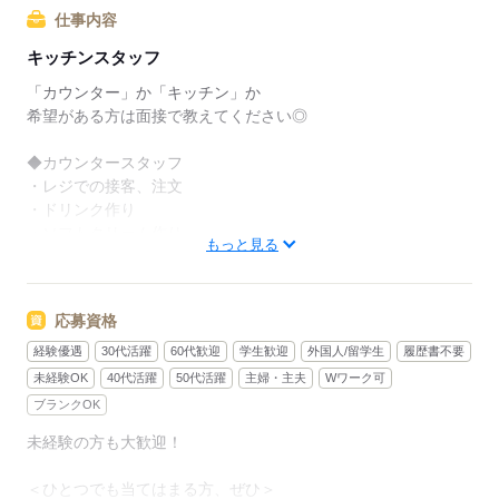
でも、いきなりフルタイムは
仕事内容
ちょっと不安…？
キッチンスタッフ
マクドナルドなら週1日からでもOK。
「カウンター」か「キッチン」か
午前中に数時間でもOK。
希望がある方は面接で教えてください◎
さらに、シフト提出は1週間ごと！
◆カウンタースタッフ
日々の子どもとのふれあいタイム、
・レジでの接客、注文
授業参観や運動会などの学校行事、
・ドリンク作り
子育て仲間とランチやお買い物。
・ソフトクリーム作り
もっと見る
たくさんの予定も、余裕を持って
・商品のお渡し
スケジュールを組めますよ。
・店内清掃
応募資格
最初はカウンターでの注文受付から。
全店統一の分かりやすい
タッチパネル式のレジで
経験優遇
30代活躍
60代歓迎
学生歓迎
外国人/留学生
履歴書不要
マニュアルを用意しています
操作は商品を選んでタッチするだけ◎
未経験OK
40代活躍
50代活躍
主婦・主夫
Wワーク可
￣￣￣￣￣￣￣￣￣￣￣￣￣￣
ブランクOK
初めはオリエンテーションで
接客ルールなどをお勉強。
未経験の方も大歓迎！
◆キッチンでの調理
その後、トレーナーと一緒に
・ハンバーガーやポテトの調理
カウンターデビュー。
＜ひとつでも当てはまる方、ぜひ＞
・資材の補充