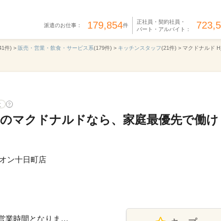
正社員・契約社員・
179,854
723,
派遣のお仕事：
件
パート・アルバイト：
41件) >
販売・営業・飲食・サービス系
(179件) >
キッチンスタッフ
(21件) >
マクドナルド H_
意
?
OKのマクドナルドなら、家庭最優先で働け
オン十日町店
記は営業時間となりま…