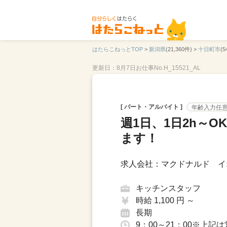
はたらこねっとTOP
>
新潟県
(21,360件) >
十日町市
(5
更新日：8月7日
お仕事No.H_15521_AL
[ パート・アルバイト ]
年齢入力任
週1日、1日2h～
ます！
求人会社：マクドナルド イ
キッチンスタッフ
時給 1,100 円 ～
長期
9：00～21：00※上