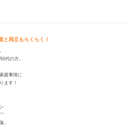
庭と両立もらくらく！
。
50代の方。
家庭事情に
ります！
ン
￣
落。