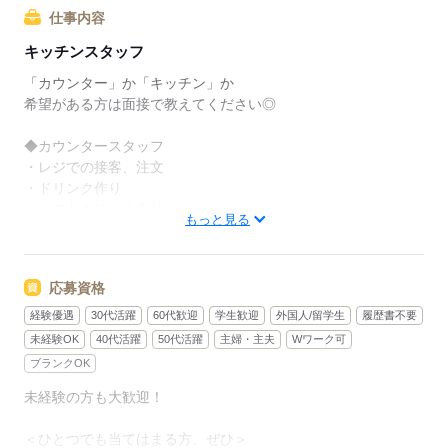
でも、いきなりフルタイムは
仕事内容
ちょっと不安…？
キッチンスタッフ
マクドナルドなら週1日からでもOK。
「カウンター」か「キッチン」か
午前中に数時間でもOK。
希望がある方は面接で教えてください◎
さらに、シフト提出は1週間ごと！
◆カウンタースタッフ
日々の子どもとのふれあいタイム、
・レジでの接客、注文
授業参観や運動会などの学校行事、
・ドリンク作り
子育て仲間とランチやお買い物。
・ソフトクリーム作り
もっと見る
たくさんの予定も、余裕を持って
・商品のお渡し
スケジュールを組めますよ。
・店内清掃
応募資格
最初はカウンターでの注文受付から。
全店統一の分かりやすい
タッチパネル式のレジで
経験優遇
30代活躍
60代歓迎
学生歓迎
外国人/留学生
履歴書不要
マニュアルを用意しています
操作は商品を選んでタッチするだけ◎
未経験OK
40代活躍
50代活躍
主婦・主夫
Wワーク可
￣￣￣￣￣￣￣￣￣￣￣￣￣￣
ブランクOK
初めはオリエンテーションで
接客ルールなどをお勉強。
未経験の方も大歓迎！
◆キッチンでの調理
その後、トレーナーと一緒に
・ハンバーガーやポテトの調理
カウンターデビュー。
＜ひとつでも当てはまる方、ぜひ＞
・資材の補充