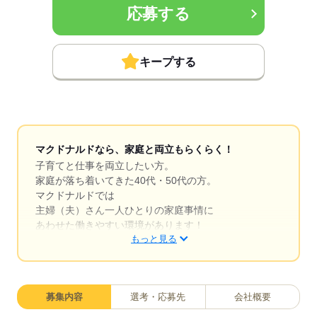
応募する
キープする
マクドナルドなら、家庭と両立もらくらく！
子育てと仕事を両立したい方。
家庭が落ち着いてきた40代・50代の方。
マクドナルドでは
主婦（夫）さん一人ひとりの家庭事情に
あわせた働きやすい環境があります！
もっと見る
シフトの組みやすさ、バツグン
￣￣￣￣￣￣￣￣￣￣￣￣￣￣
募集内容
選考・応募先
会社概要
子どもが保育園にあがり一段落。
ひさびさにお仕事しようかな？