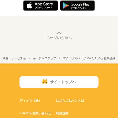
ページの先頭へ
・飲食・サービス系
キッチンスタッフ
マクドナルド H_19527_ALのお仕事詳細
サイトトップへ
ディップ（株）
はたらこねっととは
ヘルプ＆お問い合わせ
利用規約