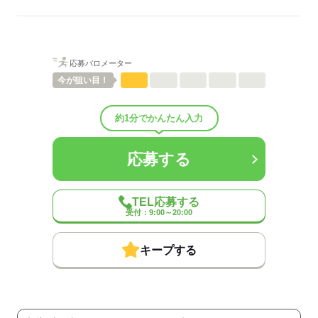
歳関係なく仕事を教えあえるのが特徴です。
男性
女性
男女の割合
応募バロメーター
ひとりで
みんなで
仕事の仕方
今が
狙い目！
しずか
にぎやか
職場の様子
配属先部署：
約1分でかんたん入力
男女比
（男4：女6）
待遇・福利厚生：
応募する
◆制服貸与
◆社会保険あり
◆全店舗完全禁煙
◆副業・WワークOK
TEL応募する
◆昇給あり
受付：9:00～20:00
◆扶養内勤務OK
キープする
◆研修あり
…全てのクルーを対象とした
研修を行っています。
オリエンテーション後、あなたの
成長に合わせてトレーニングを実施。