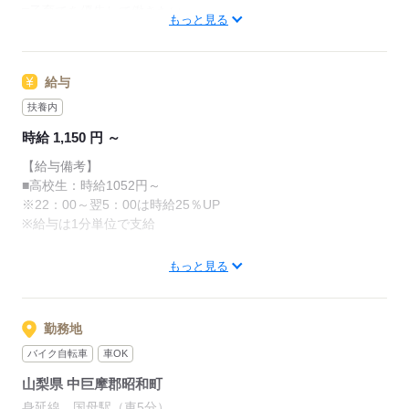
□子育てを優先して働きたい
・清掃
もっと見る
レジのメニューは写真付き！
□シフトを自由に組めるとうれしい
最初は覚えきれなくても、
□働くのはかなりひさびさ or 初めて
調理にはすべてマニュアルあり◎
あせらず探せば大丈夫。
□テキパキ動くのは得意な方かも
その通りに作ればOKなので
給与
□よく知ってるお店だと安心
料理をしたことがない人でも
先輩からのメッセージ
サクサク覚えられます。
扶養内
朝～昼の時間帯は
誰がクルーとして働いても「仕事がわかりやすい」
時給 1,150 円 ～
主婦（夫）さんが多数活躍中。
そんな環境を目指しています
応募する
【給与備考】
「お客さまと接するうちに笑顔が増えた」
■高校生：時給1052円～
単純に「マクドナルドのメニュー、特にポテトが好き
「カラダを動かしてリフレッシュできる」
※22：00～翌5：00は時給25％UP
で！笑」
と、好評です。
※給与は1分単位で支給
なんてきっかけで応募してくれる方もたくさんいるの
ちょうどいい息抜きにもなりますよ！
で
土日の昼だけ勤務も大歓迎です（土日祝は時給+50円！！）
気楽に来てくださいね！
もっと見る
応募する
応募する
勤務地
バイク自転車
車OK
山梨県 中巨摩郡昭和町
身延線 国母駅（車5分）