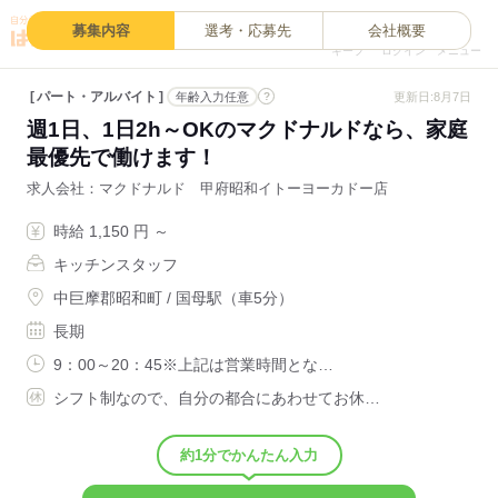
0
募集内容
選考・応募先
会社概要
キープ
ログイン
メニュー
パート・アルバイト
?
更新日:8月7日
年齢入力任意
週1日、1日2h～OKのマクドナルドなら、家庭
最優先で働けます！
求人会社
マクドナルド 甲府昭和イトーヨーカドー店
時給 1,150 円 ～
キッチンスタッフ
中巨摩郡昭和町 / 国母駅（車5分）
長期
9：00～20：45※上記は営業時間とな…
シフト制なので、自分の都合にあわせてお休…
約1分でかんたん入力