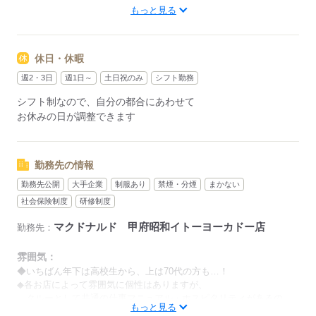
もっと見る
週1日～、1日2h～OK！
シフトは1週間毎の自己申告制
忙しい方も、予定に合わせて働けます♪
休日・休暇
週2・3日
週1日～
土日祝のみ
シフト勤務
応募する
シフト制なので、自分の都合にあわせて
お休みの日が調整できます
勤務先の情報
勤務先公開
大手企業
制服あり
禁煙・分煙
まかない
社会保険制度
研修制度
マクドナルド 甲府昭和イトーヨーカドー店
勤務先：
雰囲気：
◆いちばん年下は高校生から、上は70代の方も…！
◆各お店によって雰囲気に個性はありますが、
クルーとして共通の仕事マニュアル・ホスピタリティがあるの
もっと見る
で、