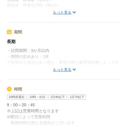
身延線 甲斐住吉駅（車6分）
身延線 常永駅（車8分）
もっと見る
応募する
期間
長期
・試用期間：3か月以内
・期間の定めあり：1年
※更新する場合があり得る。更新の際は雇用契約書によって行
う。
もっと見る
応募する
時間
16時前退社
10時～出社
1日4h以下
1日7h以下
9：00～20：45
※上記は営業時間となります
※曜日によって営業時間
勤務時間が異なる場合がございます