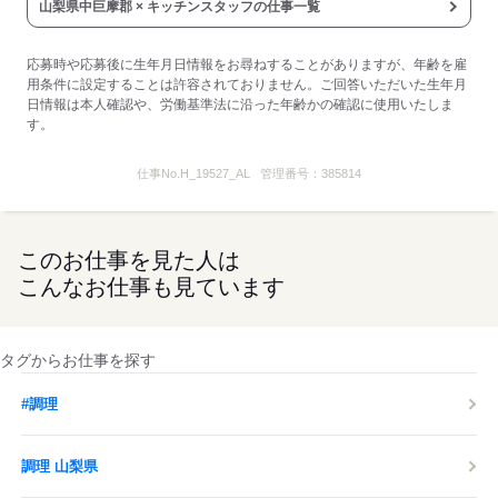
1ヶ月を目途に、職場に溶け込めたか、
山梨県中巨摩郡 × キッチンスタッフの仕事一覧
仕事に慣れたかどうかを確認します。
※時給変動なし。
応募時や応募後に生年月日情報をお尋ねすることがありますが、年齢を雇
用条件に設定することは許容されておりません。ご回答いただいた生年月
◆食事補助あり
日情報は本人確認や、労働基準法に沿った年齢かの確認に使用いたしま
…マクドナルドのメニューが
す。
全て30％OFF！セットも単品も！
◆前給制度あり
仕事No.
H_19527_AL
管理番号：
385814
…働いた分の一部を
お給料日前にもらえちゃいます！
最短で翌日の振込が可能♪
このお仕事を見た人は
◆クルーだけの割引制度あり
こんなお仕事も見ています
…本・CDも割引で購入できる特典等
※店舗によっては実施していないものもあります。
タグからお仕事を探す
【コロナ感染拡大防止の取り組み】
・マスクの従業員配布
#調理
・手洗いの徹底（最低1時間に1回）
・勤務開始前の検温
調理 山梨県
・アルコール消毒液の設置 など