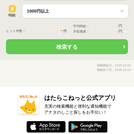
時給
-
円
平均時給：
-
件
ヒット件数：
-
円
月収換算：
?
検索する
掲載開始日：2025-10-01
掲載終了日：2026-12-13
はたらこねっと公式アプリ
充実の検索機能と便利な通知機能で
アナタのしごと探しをお手伝い！