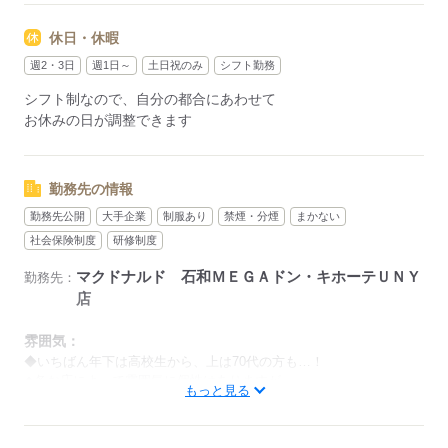
シフトは1週間毎の自己申告制
忙しい方も、予定に合わせて働けます♪
休日・休暇
週2・3日
週1日～
土日祝のみ
シフト勤務
応募する
シフト制なので、自分の都合にあわせて
お休みの日が調整できます
勤務先の情報
勤務先公開
大手企業
制服あり
禁煙・分煙
まかない
社会保険制度
研修制度
マクドナルド 石和ＭＥＧＡドン・キホーテＵＮＹ
勤務先：
店
雰囲気：
◆いちばん年下は高校生から、上は70代の方も…！
◆各お店によって雰囲気に個性はありますが、
もっと見る
クルーとして共通の仕事マニュアル・ホスピタリティがあるの
で、
歳関係なく仕事を教えあえるのが特徴です。