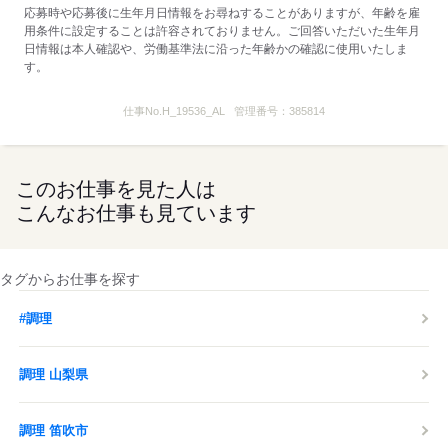
応募時や応募後に生年月日情報をお尋ねすることがありますが、年齢を雇
※時給変動なし。
用条件に設定することは許容されておりません。ご回答いただいた生年月
日情報は本人確認や、労働基準法に沿った年齢かの確認に使用いたしま
◆食事補助あり
す。
…マクドナルドのメニューが
全て30％OFF！セットも単品も！
仕事No.
H_19536_AL
管理番号：
385814
◆前給制度あり
…働いた分の一部を
お給料日前にもらえちゃいます！
このお仕事を見た人は
最短で翌日の振込が可能♪
こんなお仕事も見ています
◆クルーだけの割引制度あり
…本・CDも割引で購入できる特典等
タグからお仕事を探す
※店舗によっては実施していないものもあります。
#調理
【コロナ感染拡大防止の取り組み】
・マスクの従業員配布
・手洗いの徹底（最低1時間に1回）
調理 山梨県
・勤務開始前の検温
・アルコール消毒液の設置 など
調理 笛吹市
お客様、従業員をはじめ全ての