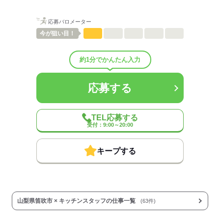
男性
女性
男女の割合
応募バロメーター
今が
狙い目！
ひとりで
みんなで
仕事の仕方
約1分でかんたん入力
しずか
にぎやか
職場の様子
配属先部署：
男女比
（男4：女6）
応募する
待遇・福利厚生：
◆制服貸与
◆社会保険あり
◆全店舗完全禁煙
TEL応募する
◆副業・WワークOK
受付：9:00～20:00
◆昇給あり
◆扶養内勤務OK
キープする
◆研修あり
…全てのクルーを対象とした
研修を行っています。
オリエンテーション後、あなたの
成長に合わせてトレーニングを実施。
山梨県笛吹市 × キッチンスタッフの仕事一覧
(63件)
1ヶ月を目途に、職場に溶け込めたか、
仕事に慣れたかどうかを確認します。