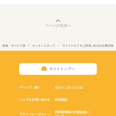
ページの先頭へ
・飲食・サービス系
キッチンスタッフ
マクドナルド H_19536_ALのお仕事詳細
サイトトップへ
ディップ（株）
はたらこねっととは
ヘルプ＆お問い合わせ
利用規約
利用者情報の外部送信に
プライバシーポリシー