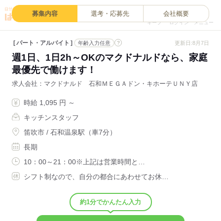
0
募集内容
選考・応募先
会社概要
キープ
ログイン
メニュー
パート・アルバイト
?
更新日:8月7日
年齢入力任意
週1日、1日2h～OKのマクドナルドなら、家庭
最優先で働けます！
求人会社
マクドナルド 石和ＭＥＧＡドン・キホーテＵＮＹ店
時給 1,095 円 ～
キッチンスタッフ
笛吹市 / 石和温泉駅（車7分）
長期
10：00～21：00※上記は営業時間と…
シフト制なので、自分の都合にあわせてお休…
約1分でかんたん入力