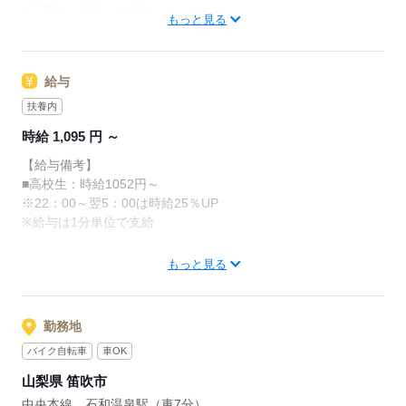
□子育てを優先して働きたい
・清掃
もっと見る
レジのメニューは写真付き！
□シフトを自由に組めるとうれしい
最初は覚えきれなくても、
□働くのはかなりひさびさ or 初めて
調理にはすべてマニュアルあり◎
あせらず探せば大丈夫。
□テキパキ動くのは得意な方かも
その通りに作ればOKなので
給与
□よく知ってるお店だと安心
料理をしたことがない人でも
先輩からのメッセージ
サクサク覚えられます。
扶養内
朝～昼の時間帯は
誰がクルーとして働いても「仕事がわかりやすい」
時給 1,095 円 ～
主婦（夫）さんが多数活躍中。
そんな環境を目指しています
応募する
【給与備考】
「お客さまと接するうちに笑顔が増えた」
■高校生：時給1052円～
単純に「マクドナルドのメニュー、特にポテトが好き
「カラダを動かしてリフレッシュできる」
※22：00～翌5：00は時給25％UP
で！笑」
と、好評です。
※給与は1分単位で支給
なんてきっかけで応募してくれる方もたくさんいるの
ちょうどいい息抜きにもなりますよ！
で
1分単位でお給料を計算しますので、無駄なく働けます！マネー
気楽に来てくださいね！
もっと見る
ジャー等への昇進で時給UPもあります。
応募する
しかも土日祝日は時給￥50UPでタイパ良し！！
勤務地
応募する
バイク自転車
車OK
山梨県 笛吹市
中央本線 石和温泉駅（車7分）