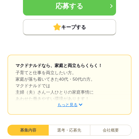
応募する
キープする
マクドナルドなら、家庭と両立もらくらく！
子育てと仕事を両立したい方。
家庭が落ち着いてきた40代・50代の方。
マクドナルドでは
主婦（夫）さん一人ひとりの家庭事情に
あわせた働きやすい環境があります！
もっと見る
シフトの組みやすさ、バツグン
￣￣￣￣￣￣￣￣￣￣￣￣￣￣
募集内容
選考・応募先
会社概要
子どもが保育園にあがり一段落。
ひさびさにお仕事しようかな？