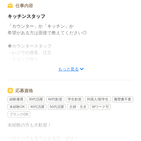
でも、いきなりフルタイムは
仕事内容
ちょっと不安…？
キッチンスタッフ
マクドナルドなら週1日からでもOK。
「カウンター」か「キッチン」か
午前中に数時間でもOK。
希望がある方は面接で教えてください◎
さらに、シフト提出は1週間ごと！
◆カウンタースタッフ
日々の子どもとのふれあいタイム、
・レジでの接客、注文
授業参観や運動会などの学校行事、
・ドリンク作り
子育て仲間とランチやお買い物。
・ソフトクリーム作り
もっと見る
たくさんの予定も、余裕を持って
・商品のお渡し
スケジュールを組めますよ。
・店内清掃
応募資格
最初はカウンターでの注文受付から。
全店統一の分かりやすい
タッチパネル式のレジで
経験優遇
30代活躍
60代歓迎
学生歓迎
外国人/留学生
履歴書不要
マニュアルを用意しています
操作は商品を選んでタッチするだけ◎
未経験OK
40代活躍
50代活躍
主婦・主夫
Wワーク可
￣￣￣￣￣￣￣￣￣￣￣￣￣￣
ブランクOK
初めはオリエンテーションで
接客ルールなどをお勉強。
未経験の方も大歓迎！
◆キッチンでの調理
その後、トレーナーと一緒に
・ハンバーガーやポテトの調理
カウンターデビュー。
＜ひとつでも当てはまる方、ぜひ＞
・資材の補充