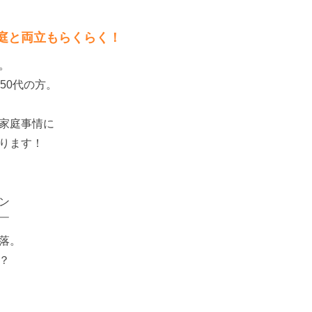
庭と両立もらくらく！
。
50代の方。
家庭事情に
ります！
ン
￣
落。
？