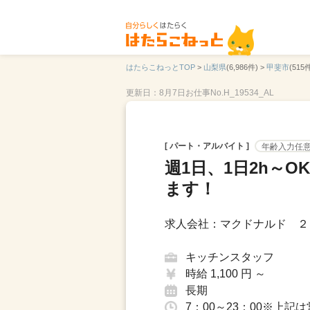
はたらこねっとTOP
>
山梨県
(6,986件) >
甲斐市
(515件
更新日：8月7日
お仕事No.H_19534_AL
[ パート・アルバイト ]
年齢入力任
週1日、1日2h～
ます！
求人会社：マクドナルド ２
キッチンスタッフ
時給 1,100 円 ～
長期
7：00～23：00※上