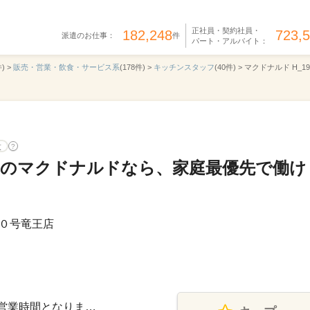
正社員・契約社員・
182,248
723,
派遣のお仕事：
件
パート・アルバイト：
) >
販売・営業・飲食・サービス系
(178件) >
キッチンスタッフ
(40件) >
マクドナルド H_19
意
?
OKのマクドナルドなら、家庭最優先で働け
０号竜王店
記は営業時間となりま…