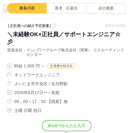
0
募集内容
選考・応募先
会社概要
キープ
ログイン
メニュー
正社員への紹介予定派遣
?
更新日:8月6日
＼未経験OK×正社員／サポートエンジニア☆
彡
派遣会社
マンパワーグループ株式会社（関東） リクルーティング
センター
時給 1,900 円 ～
交通費全額支給
ネットワークエンジニア
さいたま市中央区 / 北与野駅
2026年8月17日〜 / 長期
09：00～17：30 【残業】無
土曜 日曜 祝日
約1分でかんたん入力