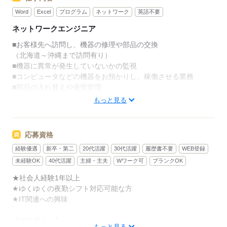
Word
Excel
プログラム
ネットワーク
英語不要
ネットワークエンジニア
■お客様先へ訪問し、機器の修理や部品の交換
（北海道～沖縄まで訪問有り）
■機器に異常が発生していないかの監視
■コンピュータなどの機器をお預かりし、稼働させる業務
■部品の入れ替えや保管管理
もっと見る
■障害、災害発生時のコールセンター業務
※チームで動くことがメイン
応募資格
経験優遇
新卒・第二
20代活躍
30代活躍
履歴書不要
WEB登録
※1年後くらいより夜勤も発生
未経験OK
40代活躍
主婦・主夫
Wワーク可
ブランクOK
【シフト勤務】
★社会人経験1年以上
・9：00-17：30/通常
★ゆくゆくの夜勤シフト対応可能な方
・8：00-16：30/早番
★IT関連への興味
・13：00-21：00/遅番
・21：00-8：00/平日夜勤
【担当者より】
※週休2日制（曜日についてはシフトにより確定）
もっと見る