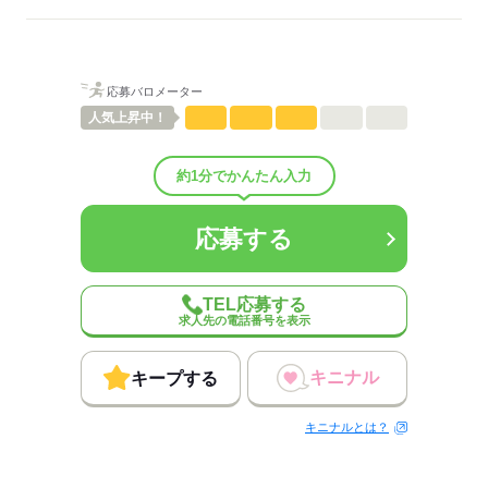
応募する
給与例
休日・
週休2日
休暇
応募バロメーター
人気
上昇中！
待遇・
各種保険、住宅手当、家族手当等
福利厚生
約1分でかんたん入力
応募する
応募する
TEL応募する
求人先の電話番号を表示
キニナル
キープする
キニナルとは？