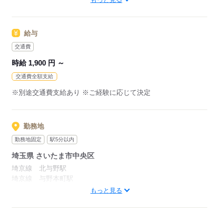
当社スタッフも多数ご活躍中の職場です♪OJTしっかり★
※深夜作業が発生する場合があります
※夜勤：7週間に1回ローテーション。7営業日連続で夜勤、その
後は6日間連続で夜勤振替休暇となります。
応募する
給与
交通費
応募する
時給 1,900 円 ～
交通費全額支給
※別途交通費支給あり ※ご経験に応じて決定
勤務地
勤務地固定
駅5分以内
埼玉県 さいたま市中央区
埼京線 北与野駅
埼京線 与野本町駅
埼京線 大宮駅
もっと見る
徒歩6分