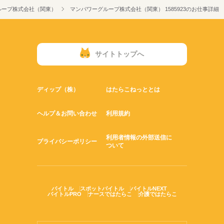
ループ株式会社（関東）
マンパワーグループ株式会社（関東） 1585923のお仕事詳細
サイトトップへ
ディップ（株）
はたらこねっととは
ヘルプ＆お問い合わせ
利用規約
利用者情報の外部送信に
プライバシーポリシー
ついて
バイトル
スポットバイトル
バイトルNEXT
バイトルPRO
ナースではたらこ
介護ではたらこ