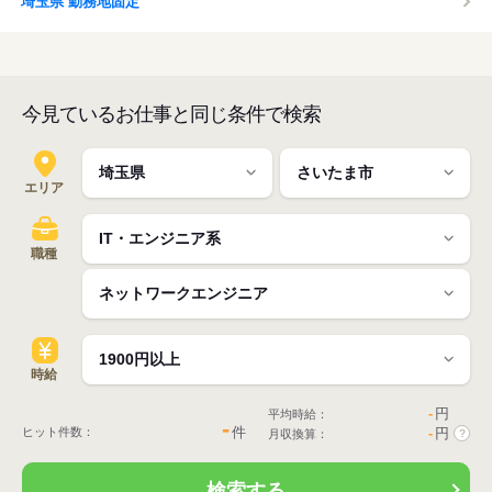
埼玉県 勤務地固定
今見ているお仕事と同じ条件で検索
エリア
職種
時給
-
円
平均時給：
-
件
ヒット件数：
-
円
月収換算：
?
検索する