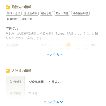
勤務先の情報
禁煙・分煙
派遣活躍中
紹介予定
産休・育休
社会保険制度
研修制度
資格支援
雰囲気：
それぞれの受動喫煙防止措置を講じるため、詳細については、ご紹
介時に改めてご案内します。
低い
高い
多い年齢層
もっと見る
ひとりで
みんなで
仕事の仕方
しずか
にぎやか
職場の様子
入社後の情報
配属先部署：
平均年齢
30歳
入社時期
※派遣期間：6ヶ月以内
概要：
業界
IT・通信関連
事業内容
システム保守会社
雇用形態
正社員
もっと見る
年収・
【昇給・昇格】あり