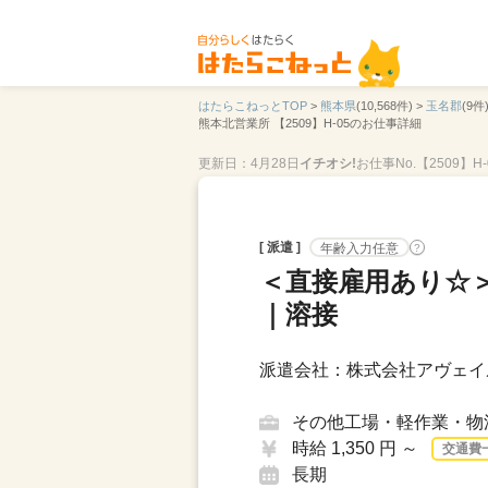
はたらこねっとTOP
>
熊本県
(10,568件) >
玉名郡
(9件)
熊本北営業所 【2509】H-05のお仕事詳細
更新日：4月28日
イチオシ!
お仕事No.【2509】H-
[ 派遣 ]
年齢入力任意
?
＜直接雇用あり☆＞
｜溶接
派遣会社：株式会社アヴェイ
その他工場・軽作業・物
時給 1,350 円 ～
交通費
長期