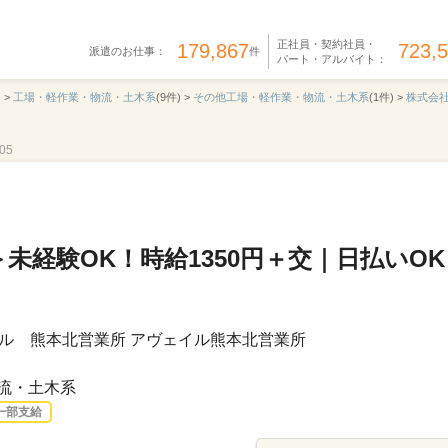
正社員・契約社員・
179,867
723,
派遣のお仕事：
件
パート・アルバイト：
 >
工場・軽作業・物流・土木系
(9件) >
その他工場・軽作業・物流・土木系
(1件) >
株式会
05
未経験OK！時給1350円＋交｜日払いOK
ル 熊本北営業所 アヴェイル熊本北営業所
流・土木系
一部支給