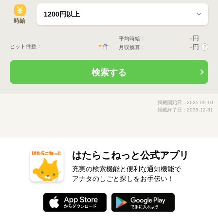
時給
-
円
平均時給：
-
件
ヒット件数：
-
円
月収換算：
?
検索する
掲載開始日：2025-09-10
掲載終了日：2035-12-31
はたらこねっと公式アプリ
充実の検索機能と便利な通知機能で
アナタのしごと探しをお手伝い！