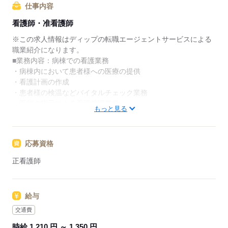
仕事内容
★ご利用メリット
看護師・准看護師
日本最大級の求人情報の中からぴったりな求人をご紹
介。
※この求人情報はディップの転職エージェントサービスによる
履歴書作成のアドバイスや面接日の調整だけでなく、
職業紹介になります。
お給料、お休み、入職時期の交渉もサポートします。
■業務内容：病棟での看護業務
・病棟内において患者様への医療の提供
【もちろん無料】
・看護計画の作成
費用は一切かかりません。
・患者様の検温などバイタルチェック業務
・医師の指示による看護管理業務
もっと見る
・医師診療の補助、採血・点滴等の処置、入院患者様のケア
★おすすめポイント★
応募資格
一般病棟・回復期病棟を有しており、周術期の看護・回復期の
看護が学べます。
正看護師
整形外科の様々な疾患のほか、再生医療も行っているため、専
門知識も身につき、スキルアップが可能です。
託児所があり、育児中の方やこれからライフイベントを迎える
給与
方にもおすすめ◎
駅から徒歩15分のエリアにあり、無料駐車場も完備されていま
交通費
す。
時給 1,210 円 ～ 1,350 円