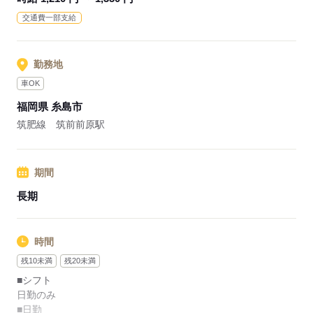
交通費一部支給
応募する
勤務地
車OK
福岡県 糸島市
筑肥線 筑前前原駅
期間
長期
時間
残10未満
残20未満
■シフト
日勤のみ
■日勤