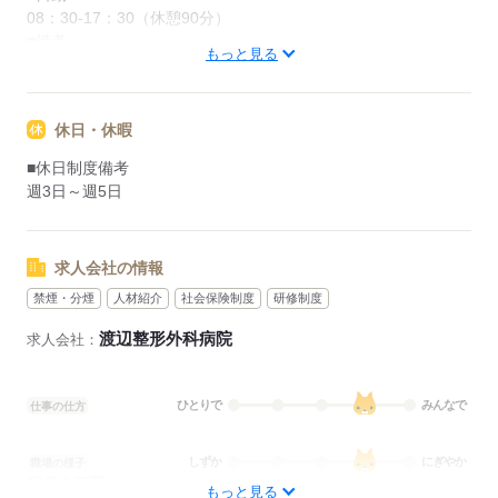
08：30-17：30（休憩90分）
■備考
もっと見る
8時30分～18時00分の時間の間の8時間程度
応募する
休日・休暇
■休日制度備考
週3日～週5日
求人会社の情報
禁煙・分煙
人材紹介
社会保険制度
研修制度
渡辺整形外科病院
求人会社：
ひとりで
みんなで
仕事の仕方
しずか
にぎやか
職場の様子
配属先部署：
もっと見る