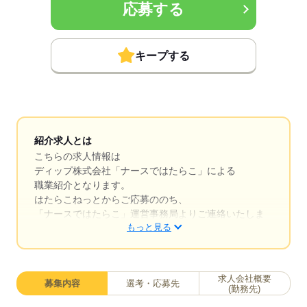
応募する
キープする
紹介求人とは
こちらの求人情報は
ディップ株式会社「ナースではたらこ」による
職業紹介となります。
はたらこねっとからご応募ののち、
「ナースではたらこ」運営事務局よりご連絡いたしま
もっと見る
す。
★職業紹介とは？
求職中の看護師さんの転職を専任の
求人会社概要
募集内容
選考・応募先
キャリアアドバイザーが入職まで無料でサポートいた
(勤務先)
します。