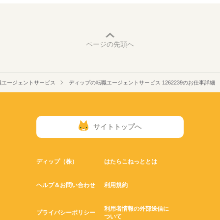
ページの先頭へ
職エージェントサービス
ディップの転職エージェントサービス 1262239のお仕事詳細
サイトトップへ
ディップ（株）
はたらこねっととは
ヘルプ＆お問い合わせ
利用規約
利用者情報の外部送信に
プライバシーポリシー
ついて