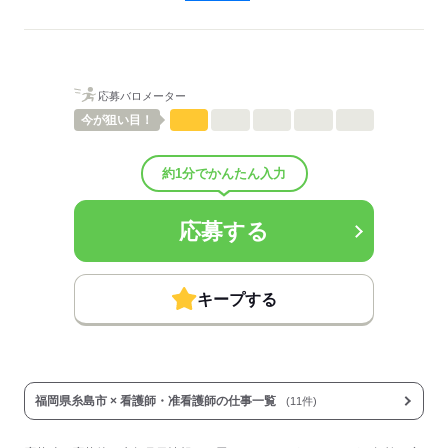
病棟
待遇・福利厚生：
■昇給：年1回
■賞与備考：なし
■受動喫煙防止措置：
応募バロメーター
敷地内禁煙
今が
狙い目！
応募する
約1分でかんたん入力
応募する
キープする
福岡県糸島市 × 看護師・准看護師の仕事一覧
(11件)