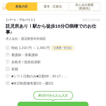
求人会社概要
0
募集内容
選考・応募先
(勤務先)
キープ
ログイン
メニュー
パート・アルバイト
更新日:5月12日
託児所あり！駅から徒歩10分◎病棟でのお仕
事♪
求人会社
渡辺整形外科病院
時給 1,210 円 ～ 1,350 円
交通費一部支給
看護師・准看護師
糸島市 / 筑前前原駅
長期
■シフト日勤のみ■日勤08：30-17：…
■休日制度備考週3日～週5日
約1分でかんたん入力