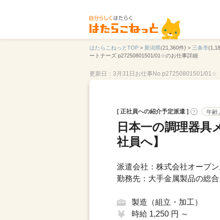
はたらこねっとTOP
>
新潟県
(21,360件) >
三条市
(1,1
ートナーズ p27250801501/01☆のお仕事詳細
更新日：3月31日
お仕事No.p27250801501/01☆
[ 正社員への紹介予定派遣 ]
年齢
?
日本一の調理器具
社員へ】
派遣会社：株式会社オープン
勤務先：大手金属製品の総合
製造（組立・加工）
時給 1,250 円 ～