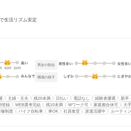
で生活リズム安定
男女の割合
職場の様子
躍
主婦・主夫
残20未満
日払い
電話なし
経験者優遇
新卒
B登録
WEB選考完結
残10未満
Wワーク可
家庭都合休可
大
研修制度
バイク自転車
車OK
社員食堂
派遣活躍中
ルーティ