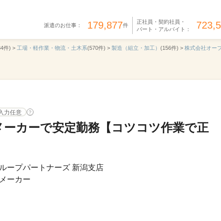
正社員・契約社員・
179,877
723,
派遣のお仕事：
件
パート・アルバイト：
84件) >
工場・軽作業・物流・土木系
(570件) >
製造（組立・加工）
(156件) >
株式会社オー
入力任意
?
メーカーで安定勤務【コツコツ作業で正
ループパートナーズ 新潟支店
メーカー