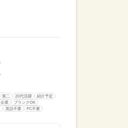
・第二
20代活躍
紹介予定
手企業
ブランクOK
ン
英語不要
PC不要