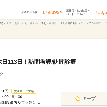
正社員・契約社員・
179,899
723,
派遣のお仕事：
件
パート・アルバイト：
件) >
医療・介護・研究・教育系
(139件) >
看護師・准看護師
(11件) >
ディップの転職エージ
日113日！訪問看護/訪問診療
ク
00 円
交通費一部支給
00-18：00…
キープ
休日制度備考シフト制に…