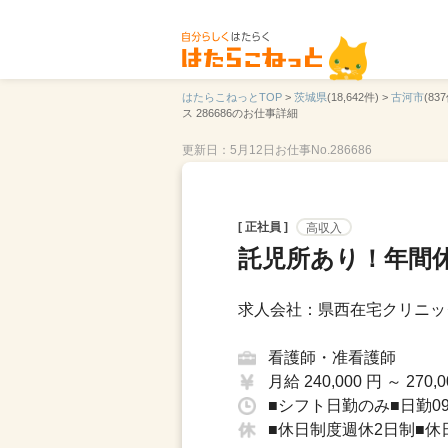
はたらこねっとTOP
>
茨城県
(18,642件) >
古河市
(837
ス 286686のお仕事詳細
更新日：5月12日
お仕事No.286686
[ 正社員 ]
高収入
託児所あり！年間休
求人会社：県西在宅クリニッ
看護師・准看護師
月給 240,000 円 ～ 270,0
■シフト日勤のみ■日勤09：
■休日制度週休2日制■