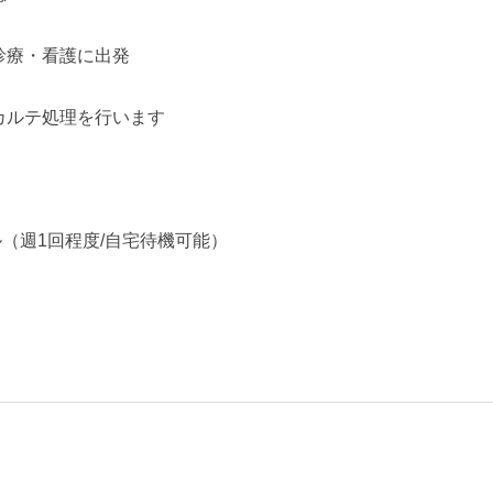
の診療・看護に出発
、カルテ処理を行います
ール（週1回程度/自宅待機可能）