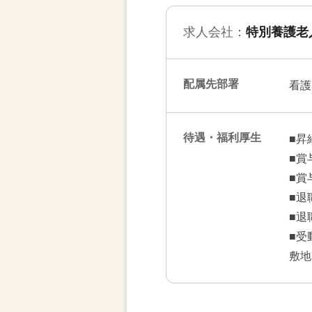
求人会社：
特別養護老
配属先部署
看護
待遇・福利厚生
■昇
■賞
■賞
■退
■退
■受
敷地