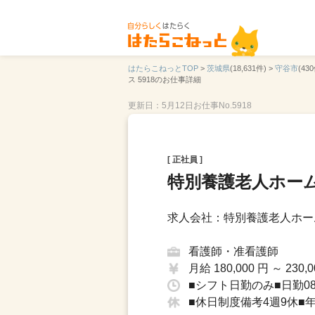
はたらこねっとTOP
>
茨城県
(18,631件) >
守谷市
(430
ス 5918のお仕事詳細
更新日：5月12日
お仕事No.5918
[ 正社員 ]
特別養護老人ホー
求人会社：特別養護老人ホー
看護師・准看護師
月給 180,000 円 ～ 230,0
■シフト日勤のみ■日勤08：
■休日制度備考4週9休■年