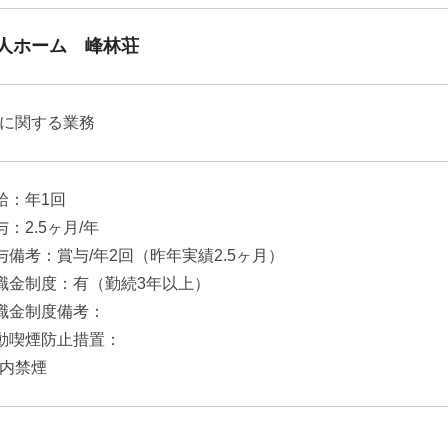
人ホーム 峰林荘
に関する業務
給：年1回
与：2.5ヶ月/年
与備考：賞与/年2回（昨年実績2.5ヶ月）
職金制度：有（勤続3年以上）
職金制度備考：
動喫煙防止措置：
内禁煙