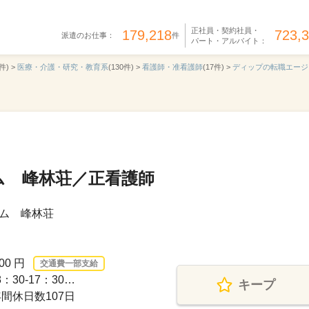
正社員・契約社員・
179,218
723,
派遣のお仕事：
件
パート・アルバイト：
件) >
医療・介護・研究・教育系
(130件) >
看護師・准看護師
(17件) >
ディップの転職エージ
ム 峰林荘／正看護師
ム 峰林荘
00 円
交通費一部支給
30-17：30…
キープ
間休日数107日