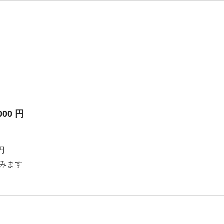
000 円
円
みます